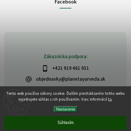
Facebook
Zákaznícka podpora:
+421 919 461 051
objednavky@planetayurveda.sk
Tento web používa súbory cookie. Ďalším prechádzaním tohto webu
vyjadrujete súhlas s ich používaním. Viac informácií
tu
.
Copyright 2026
PlanetAyurveda
. Všetky práva vyhradené.
Nastavenie
Upraviť nastavenie cookies
Vytvořil
Shoptet
| Design
Shoptak.cz
|
Design by Almao.eu
Súhlasím