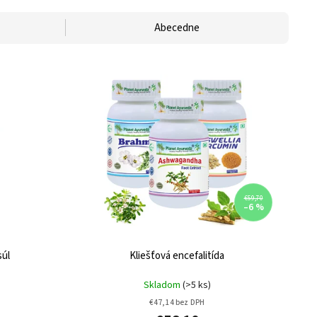
Abecedne
€59,70
–6 %
súl
Kliešťová encefalitída
Skladom
(>5 ks)
€47,14 bez DPH