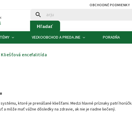
OBCHODNÉ PODMIENKY
:
1
Hľadať
 TÉMY
VEĽKOOBCHOD A PREDAJNE
PORADŇA
Kliešťová encefalitída
bu
systému, ktoré je prenášané kliešťami. Medzi hlavné príznaky patrí horúčka,
 a môže mať vážne dôsledky na zdravie, ak nie je riadne liečený.