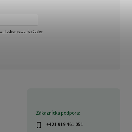
ami ochrany osobných údajov
Zákaznícka podpora:
+421 919 461 051