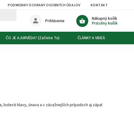
PODMIENKY OCHRANY OSOBNÝCH ÚDAJOV
KONTAKT
DOPRAVA
Nákupný košík
Prihlásenie
Prázdny košík
ČO JE AJURVÉDA? (Začnite Tu)
ČLÁNKY A VIDEÁ
O NÁS
 bolesti hlavy, únava a v závažnejších prípadoch aj zápal