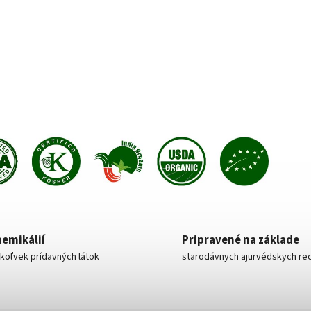
hemikálií
Pripravené na základe
koľvek prídavných látok
starodávnych ajurvédskych re