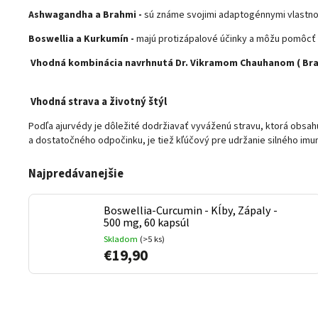
Ashwagandha a Brahmi -
sú známe svojimi adaptogénnymi vlastnos
Boswellia a Kurkumín -
majú protizápalové účinky a môžu pomôcť z
Vhodná kombinácia navrhnutá Dr. Vikramom Chauhanom ( Br
Vhodná strava a životný štýl
Podľa ajurvédy je dôležité dodržiavať vyváženú stravu, ktorá obsahuje
a dostatočného odpočinku, je tiež kľúčový pre udržanie silného im
Najpredávanejšie
Boswellia-Curcumin - Kĺby, Zápaly -
500 mg, 60 kapsúl
Skladom
(>5 ks)
€19,90