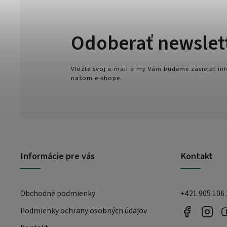
Odoberať newslet
Vložte svoj e-mail a my Vám budeme zasielať i
našom e-shope.
Informácie pre vás
Kontakt
Obchodné podmienky
+421 905 106
Podmienky ochrany osobných údajov