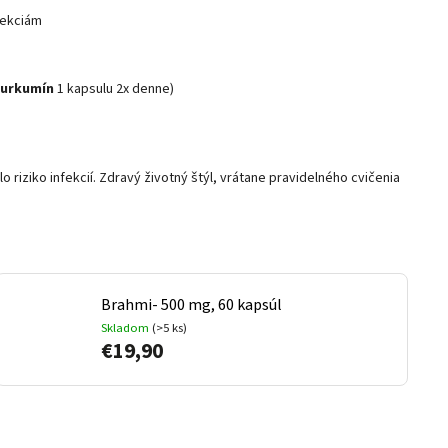
fekciám
 Kurkumín
1 kapsulu 2x denne)
 riziko infekcií. Zdravý životný štýl, vrátane pravidelného cvičenia
Brahmi- 500 mg, 60 kapsúl
Skladom
(>5 ks)
€19,90