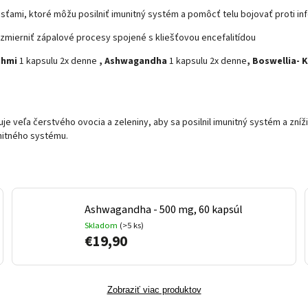
ťami, ktoré môžu posilniť imunitný systém a pomôcť telu bojovať proti in
mierniť zápalové procesy spojené s kliešťovou encefalitídou
ahmi
1 kapsulu 2x denne
, Ashwagandha
1 kapsulu 2x denne
, Boswellia-
 veľa čerstvého ovocia a zeleniny, aby sa posilnil imunitný systém a znížilo
unitného systému.
Ashwagandha - 500 mg, 60 kapsúl
Skladom
(>5 ks)
€19,90
Zobraziť viac produktov