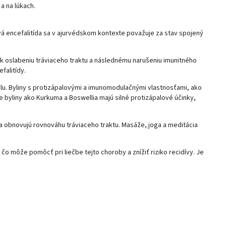
 a na lúkach.
vá encefalitída sa v ajurvédskom kontexte považuje za stav spojený
 k oslabeniu tráviaceho traktu a následnému narušeniu imunitného
falitídy.
lu. Byliny s protizápalovými a imunomodulačnými vlastnosťami, ako
 byliny ako Kurkuma a Boswellia majú silné protizápalové účinky,
 obnovujú rovnováhu tráviaceho traktu. Masáže, joga a meditácia
 čo môže pomôcť pri liečbe tejto choroby a znížiť riziko recidívy. Je