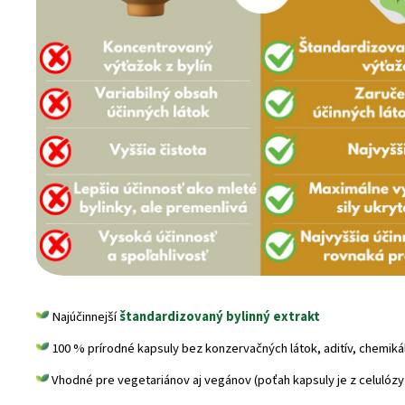
Najúčinnejší
štandardizovaný bylinný extrakt
100 % prírodné kapsuly bez konzervačných látok, aditív, chemikálií
Vhodné pre vegetariánov aj vegánov (poťah kapsuly je z celulózy