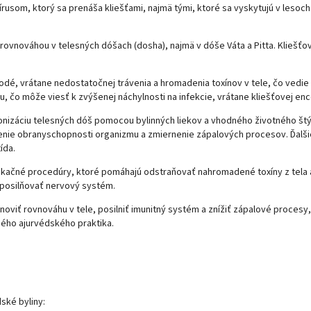
rusom, ktorý sa prenáša kliešťami, najmä tými, ktoré sa vyskytujú v lesoch
ovnováhou v telesných dóšach (dosha), najmä v dóše Váta a Pitta. Kliešťo
dé, vrátane nedostatočnej trávenia a hromadenia toxínov v tele, čo vedie
čo môže viesť k zvýšenej náchylnosti na infekcie, vrátane kliešťovej ence
onizáciu telesných dóš pomocou bylinných liekov a vhodného životného štý
nenie obranyschopnosti organizmu a zmiernenie zápalových procesov. Ďalšie
ída.
ikačné procedúry, ktoré pomáhajú odstraňovať nahromadené toxíny z tela a
a posilňovať nervový systém.
bnoviť rovnováhu v tele, posilniť imunitný systém a znížiť zápalové procesy,
ného ajurvédského praktika.
ské byliny: