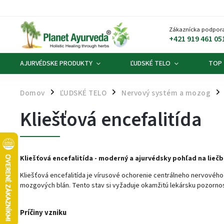
Zákaznícka podpora
+421 919 461 05
AJURVÉDSKE PRODUKTY
ĽUDSKÉ TELO
TOP
Domov
ĽUDSKÉ TELO
Nervový systém a mozog
/
/
/
Kliešťová encefalitída
Kliešťová encefalitída -
moderný a ajurvédsky pohľad na lieč
Kliešťová encefalitída je vírusové ochorenie centrálneho nervového 
mozgových blán. Tento stav si vyžaduje okamžitú lekársku pozornosť
Príčiny vzniku