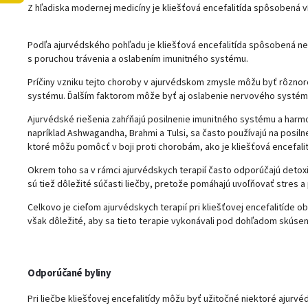
Z hľadiska modernej medicíny je kliešťová encefalitída spôsobená ví
Podľa ajurvédského pohľadu je kliešťová encefalitída spôsobená ner
s poruchou trávenia a oslabením imunitného systému.
Príčiny vzniku tejto choroby v ajurvédskom zmysle môžu byť rôznoro
systému. Ďalším faktorom môže byť aj oslabenie nervového systému, 
Ajurvédské riešenia zahŕňajú posilnenie imunitného systému a harm
napríklad Ashwagandha, Brahmi a Tulsi, sa často používajú na posil
ktoré môžu pomôcť v boji proti chorobám, ako je kliešťová encefalit
Okrem toho sa v rámci ajurvédskych terapií často odporúčajú detox
sú tiež dôležité súčasti liečby, pretože pomáhajú uvoľňovať stres 
Celkovo je cieľom ajurvédskych terapií pri kliešťovej encefalitíde o
však dôležité, aby sa tieto terapie vykonávali pod dohľadom skúse
Odporúčané byliny
Pri liečbe kliešťovej encefalitídy môžu byť užitočné niektoré ajurvéd