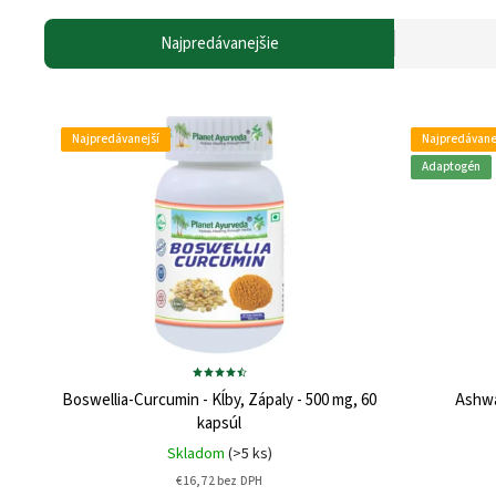
Najpredávanejšie
Najpredávanejší
Najpredávane
Adaptogén
Boswellia-Curcumin - Kĺby, Zápaly - 500 mg, 60
Ashwa
kapsúl
Skladom
(>5 ks)
€16,72 bez DPH