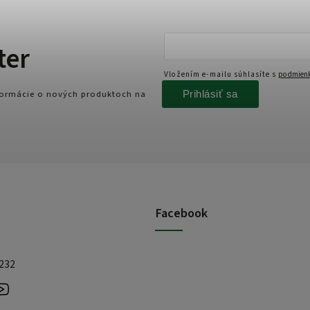
ter
Vložením e-mailu súhlasíte s
podmienk
Prihlásiť sa
nformácie o nových produktoch na
Facebook
 232