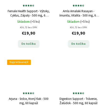
Female Health Support - Výtoky,
Amla Amalaki Rasayan -
Cyklus, Zápaly - 500 mg, 60
Imunita, Vitalita - 500 mg, 60
kapsúl
kapsúl
Skladom
(>5 ks)
Skladom
(>5 ks)
€16,72 bez DPH
€16,72 bez DPH
€19,90
€19,90
Do košíka
Do košíka
Najpredávanejší
Arjuna - Srdce, Krvný tlak - 500
Digestion Support - Trávenie,
mg, 60 kapsúl
Žalúdok - 500 mg, 60 kapsúl