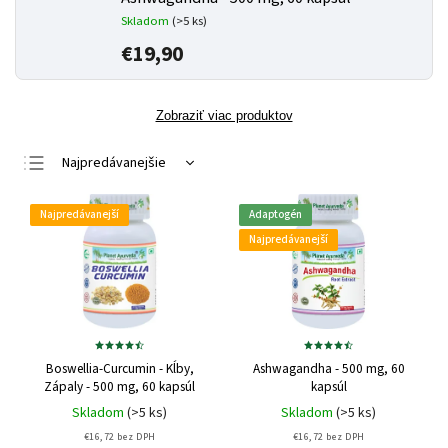
Skladom
(>5 ks)
€19,90
Zobraziť viac produktov
Najpredávanejšie
Najlacnejšie
Najpredávanejší
Adaptogén
Najdrahšie
Najpredávanejší
Abecedne
Boswellia-Curcumin - Kĺby,
Ashwagandha - 500 mg, 60
Zápaly - 500 mg, 60 kapsúl
kapsúl
Skladom
(>5 ks)
Skladom
(>5 ks)
€16,72 bez DPH
€16,72 bez DPH