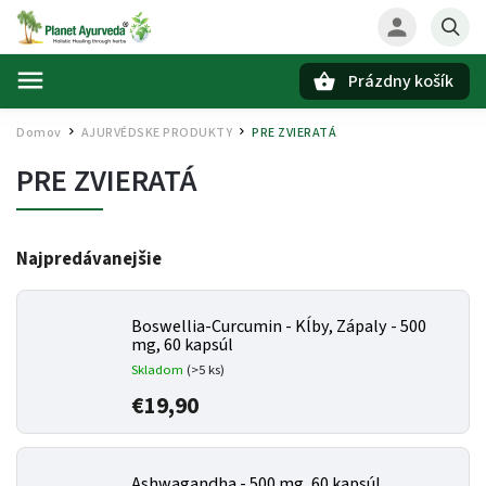
Prázdny košík
Hľadať
Domov
AJURVÉDSKE PRODUKTY
PRE ZVIERATÁ
/
/
PRE ZVIERATÁ
Najpredávanejšie
Boswellia-Curcumin - Kĺby, Zápaly - 500
mg, 60 kapsúl
Skladom
(>5 ks)
€19,90
Ashwagandha - 500 mg, 60 kapsúl