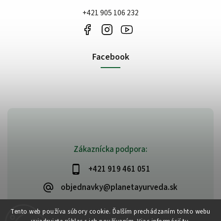
+421 905 106 232
Facebook
Zákaznícka podpora:
+421 919 461 051
objednavky@planetayurveda.sk
Tento web používa súbory cookie. Ďalším prechádzaním tohto webu