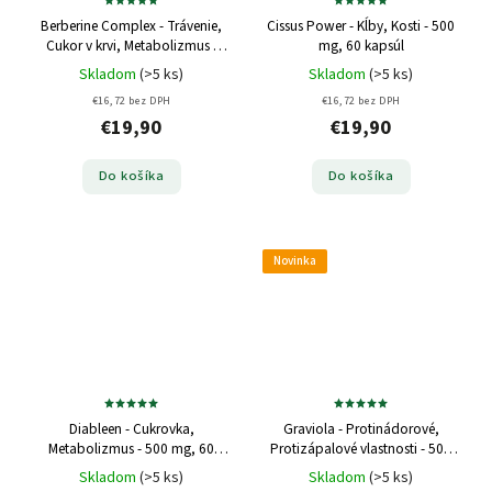
Berberine Complex - Trávenie,
Cissus Power - Kĺby, Kosti - 500
Cukor v krvi, Metabolizmus -
mg, 60 kapsúl
500 mg, 60 kapsúl
Skladom
(>5 ks)
Skladom
(>5 ks)
€16,72 bez DPH
€16,72 bez DPH
€19,90
€19,90
Do košíka
Do košíka
Novinka
Diableen - Cukrovka,
Graviola - Protinádorové,
Metabolizmus - 500 mg, 60
Protizápalové vlastnosti - 500
kapsúl
mg, 60 kapsúl
Skladom
(>5 ks)
Skladom
(>5 ks)