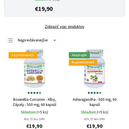
€19,90
Zobraziť viac produktov
Najpredávanejšie
Najlacnejšie
Najpredávanejší
Adaptogén
Najdrahšie
Najpredávanejší
Abecedne
Boswellia-Curcumin - Kĺby,
Ashwagandha - 500 mg, 60
Zápaly - 500 mg, 60 kapsúl
kapsúl
Skladom
(>5 ks)
Skladom
(>5 ks)
€16,72 bez DPH
€16,72 bez DPH
€19,90
€19,90