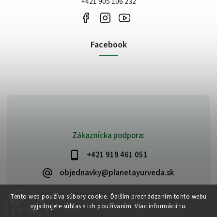
+421 905 106 232
Facebook
Zákaznícka podpora:
+421 919 461 051
objednavky@planetayurveda.sk
Tento web používa súbory cookie. Ďalším prechádzaním tohto webu
vyjadrujete súhlas s ich používaním. Viac informácií
tu
.