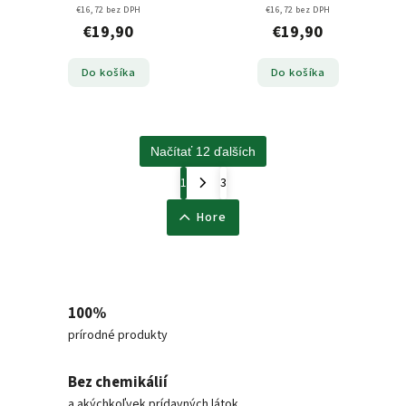
€16,72 bez DPH
€16,72 bez DPH
€19,90
€19,90
Do košíka
Do košíka
Načítať 12 ďalších
1
3
Hore
100%
prírodné produkty
Bez chemikálií
a akýchkoľvek prídavných látok