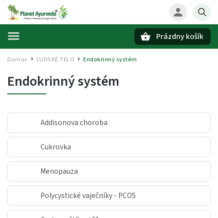
Prázdny košík
Hľadať
Domov
ĽUDSKÉ TELO
Endokrinný systém
/
/
Endokrinný systém
Addisonova choroba
Cukrovka
Menopauza
Polycystické vaječníky - PCOS