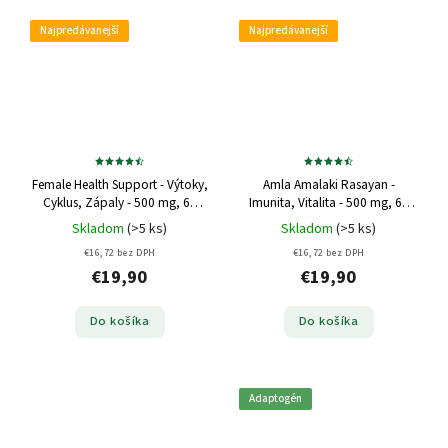
Najpredávanejší
Najpredávanejší
Female Health Support - Výtoky,
Amla Amalaki Rasayan -
Cyklus, Zápaly - 500 mg, 60
Imunita, Vitalita - 500 mg, 60
kapsúl
kapsúl
Skladom
(>5 ks)
Skladom
(>5 ks)
€16,72 bez DPH
€16,72 bez DPH
€19,90
€19,90
Do košíka
Do košíka
Adaptogén