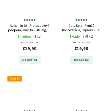
Kurkumín 95 - Protizápalová
Gotu Kola - Pamäť,
podpora, Imunita - 500 mg, 60
Koncentrácia, Depresie - 500
kapsúl
mg, 60 kapsúl
Skladom
(>5 ks)
Skladom
(>5 ks)
€16,72 bez DPH
€16,72 bez DPH
€19,90
€19,90
Do košíka
Do košíka
Novinka