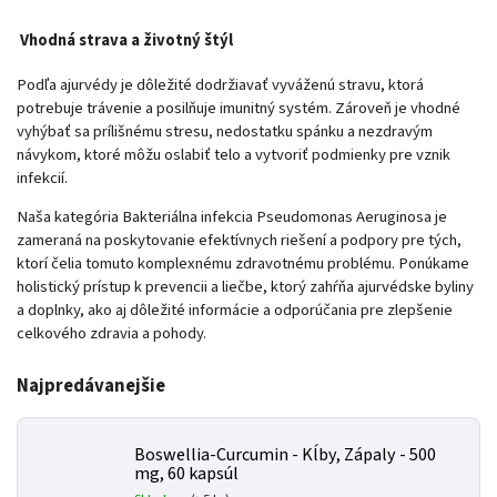
Vhodná strava a životný štýl
Podľa ajurvédy je dôležité dodržiavať vyváženú stravu, ktorá
potrebuje trávenie a posilňuje imunitný systém. Zároveň je vhodné
vyhýbať sa prílišnému stresu, nedostatku spánku a nezdravým
návykom, ktoré môžu oslabiť telo a vytvoriť podmienky pre vznik
infekcií.
Naša kategória Bakteriálna infekcia Pseudomonas Aeruginosa je
zameraná na poskytovanie efektívnych riešení a podpory pre tých,
ktorí čelia tomuto komplexnému zdravotnému problému. Ponúkame
holistický prístup k prevencii a liečbe, ktorý zahŕňa ajurvédske byliny
a doplnky, ako aj dôležité informácie a odporúčania pre zlepšenie
celkového zdravia a pohody.
Najpredávanejšie
Boswellia-Curcumin - Kĺby, Zápaly - 500
mg, 60 kapsúl