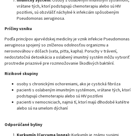
Imunitný Systém:
Osoby s oslabeným imunitným systémom,
vrátane tých, ktorí podstupujú chemoterapiu alebo sú HIV
pozitívni, sú obzvlášť náchylné k infekciám spôsobeným
Pseudomonas aeruginosa.
Príčiny vzniku
Podľa princípov ajurvédskej medicíny je vznik infekcie Pseudomonas
aeruginosa spojený so zníženou odolnosťou organizmu a
nerovnováhou v dóšach (vata, pitta, kapha). Poruchy v trávení,
nedostatočná detoxikácia a oslabený imunitný systém môžu vytvoriť
prostredie priaznivé pre rozmnožovanie škodlivých baktérií.
Rizikové skupiny
osoby s chronickými ochoreniami, ako je cystická fibróza
pacienti s oslabeným imunitným systémom, vrátane tých, ktorí
podstupujú chemoterapiu alebo sú HIV pozitívni
pacienti v nemocniciach, najmä tí, ktorí majú dlhodobé katétre
alebo sú na umelom dýchaní
Odporúčané byliny
Kurkumín (Curcuma longa):
Kurkumín je známy svojimi