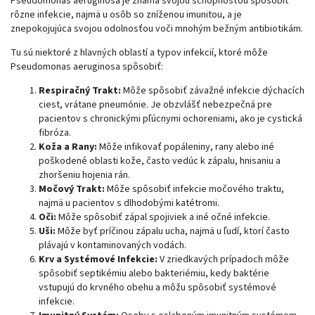
Pseudomonas aeruginosa je známa svojou schopnosťou spôsobiť
rôzne infekcie, najmä u osôb so zníženou imunitou, a je
znepokojujúca svojou odolnosťou voči mnohým bežným antibiotikám.
Tu sú niektoré z hlavných oblastí a typov infekcií, ktoré môže
Pseudomonas aeruginosa spôsobiť:
Respiračný Trakt:
Môže spôsobiť závažné infekcie dýchacích
ciest, vrátane pneumónie. Je obzvlášť nebezpečná pre
pacientov s chronickými pľúcnymi ochoreniami, ako je cystická
fibróza.
Koža a Rany:
Môže infikovať popáleniny, rany alebo iné
poškodené oblasti kože, často vedúc k zápalu, hnisaniu a
zhoršeniu hojenia rán.
Močový Trakt:
Môže spôsobiť infekcie močového traktu,
najmä u pacientov s dlhodobými katétromi.
Oči:
Môže spôsobiť zápal spojiviek a iné očné infekcie.
Uši:
Môže byť príčinou zápalu ucha, najmä u ľudí, ktorí často
plávajú v kontaminovaných vodách.
Krv a Systémové Infekcie:
V zriedkavých prípadoch môže
spôsobiť septikémiu alebo bakteriémiu, kedy baktérie
vstupujú do krvného obehu a môžu spôsobiť systémové
infekcie.