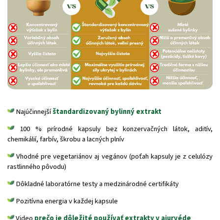
Najúčinnejší
štandardizovaný bylinný extrakt
100 % prírodné kapsuly bez konzervačných látok, aditív,
chemikálií, farbív, škrobu a lacných plnív
Vhodné pre vegetariánov aj vegánov (poťah kapsuly je z celulózy
rastlinného pôvodu)
Dôkladné laboratórne testy a medzinárodné certifikáty
Pozitívna energia v každej kapsule
Video
prečo je dôležité používať extrakty v ajurvéde