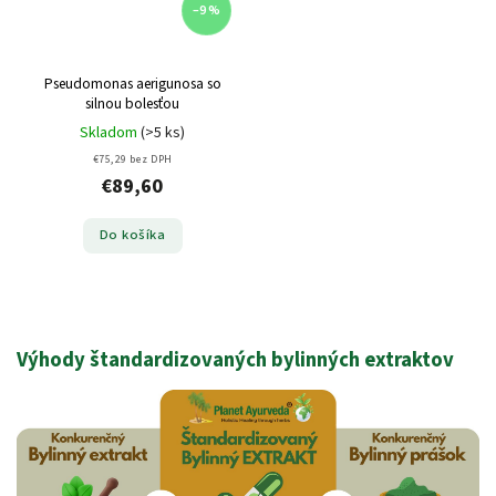
–9 %
Pseudomonas aerigunosa so
silnou bolesťou
Skladom
(>5 ks)
€75,29 bez DPH
€89,60
Do košíka
Výhody štandardizovaných bylinných extraktov