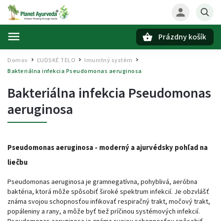
Prázdny košík
Hľadať
Domov
ĽUDSKÉ TELO
Imunitný systém
/
/
/
Bakteriálna infekcia Pseudomonas aeruginosa
Bakteriálna infekcia Pseudomonas
aeruginosa
Pseudomonas aeruginosa - moderný a ajurvédsky pohľad na
liečbu
Pseudomonas aeruginosa je gramnegatívna, pohyblivá, aeróbna
baktéria, ktorá môže spôsobiť široké spektrum infekcií. Je obzvlášť
známa svojou schopnosťou infikovať respiračný trakt, močový trakt,
popáleniny a rany, a môže byť tiež príčinou systémových infekcií.