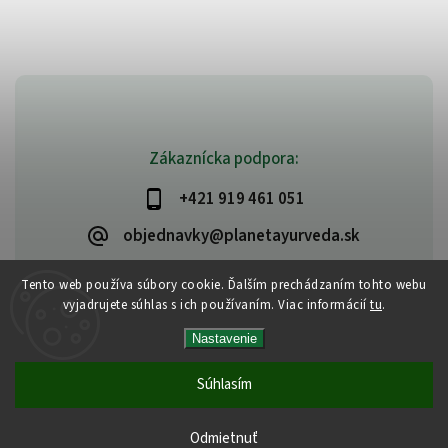
Zákaznícka podpora:
+421 919 461 051
objednavky@planetayurveda.sk
Tento web používa súbory cookie. Ďalším prechádzaním tohto webu
vyjadrujete súhlas s ich používaním. Viac informácií
tu
.
Copyright 2026
PlanetAyurveda
. Všetky práva vyhradené.
Nastavenie
Upraviť nastavenie cookies
Vytvořil
Shoptet
| Design
Shoptak.cz
|
Design by Almao.eu
Súhlasím
Odmietnuť