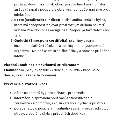
protizápalovými a antimikrobiálnymi vlastnosťami. Pomáha
znižovať zápal a podporuje obranyschopnosť organizmu proti
infekciám.
Neem (Azadirachta indica):
je silná antibakteriálna bylina,
ktorá má schopnosť bojovať proti rôznym druhom baktérií,
vrátane Pseudomonas aeruginosa. Podporuje tiež detoxikáciu
tela.
Guduchi (Tinospora cordifolia):
je známy svojimi
imunomodulačnými účinkami a posilňuje obranyschopnosť
organizmu. Má tiež antimikrobiálne účinky a pomáha pri liečbe
infekcií.
Vhodná kombinácia navrhnutá Dr. Vikramom
Chauhanom
(Giloy
2 kapsule 2x denne,
Kurkumín
2 kapsule 2x
denne,
Neem
2 kapsule 2x denne)
Prevencia a starostlivosť
dôraz na osobnú hygienu a čistotu prostredia
informácie o správnom používaní a starostlivosti o
zdravotnícke pomôcky, ako sú katétry a dýchacie prístroje
poradenstvo o posilnení imunitného systému prostredníctvom
stravy, životného štýlu a prírodných doplnkov