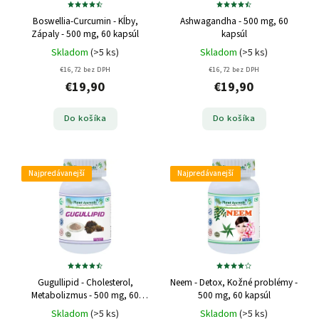
Boswellia-Curcumin - Kĺby,
Ashwagandha - 500 mg, 60
Zápaly - 500 mg, 60 kapsúl
kapsúl
Skladom
(>5 ks)
Skladom
(>5 ks)
€16,72 bez DPH
€16,72 bez DPH
€19,90
€19,90
Do košíka
Do košíka
Najpredávanejší
Najpredávanejší
Gugullipid - Cholesterol,
Neem - Detox, Kožné problémy -
Metabolizmus - 500 mg, 60
500 mg, 60 kapsúl
kapsúl
Skladom
(>5 ks)
Skladom
(>5 ks)