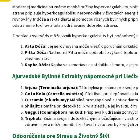
Modernej medicíne sú známe mnohé príčiny hyperkoagulability, vráta
strane pripisuje hyperkoagulabilitu nerovnováhe v životných energi
rovnováhy tridóša a
rakta dhatu
aj pomocou rôznych bylinných prípra
odstránenie toxínov z tela a udržiavanie dobrého zdravia.
Z pohľadu Ayurvédy môže vznik hyperkoagulability byť spôsobený ne
Vata Dóša:
Jej nerovnováha môže viesť k poruchám cirkulácie 
Pitta Dóša:
Nadmerná Pitta môže spôsobiť zvýšenú teplotu te
vlastnosti krvi.
Kapha Dóša:
Kapha sa zameriava na stabilitu a hmotu, a jej 
Ajurvedské Bylinné Extrakty nápomocné pri Liečb
Arjuna (Terminalia arjuna)
: Táto bylina je známa pre svoje 
Gotu Kola (Centella asiatica)
: Efektívna pri zlepšovaní cir
Curcumin (z kurkumy)
: Má silné protizápalové a antioxidant
Shilajit
: Pomáha pri detoxikácii krvi a zlepšuje jej kvalitu, 
Guggul (Commiphora mukul)
: Prispieva k udržaniu zdravýc
Triphala
: Známa svojimi detoxikačnými a očisťujúcimi vlastn
zdravie ciev a môže pomôcť znižovať riziko tvorby krvných z
Odporúčania pre Stravu a Životný Štýl