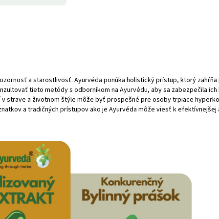
zornosť a starostlivosť. Ayurvéda ponúka holistický prístup, ktorý zahŕňa 
konzultovať tieto metódy s odborníkom na Ayurvédu, aby sa zabezpečila ich
 v strave a životnom štýle môže byť prospešné pre osoby trpiace hyperkoag
tkov a tradičných prístupov ako je Ayurvéda môže viesť k efektívnejšej a 