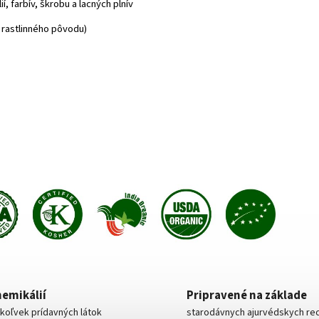
, farbív, škrobu a lacných plnív
 rastlinného pôvodu)
hemikálií
Pripravené na základe
koľvek prídavných látok
starodávnych ajurvédskych re