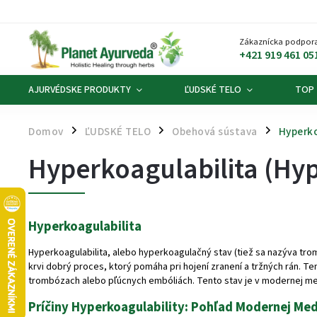
Zákaznícka podpora
+421 919 461 05
AJURVÉDSKE PRODUKTY
ĽUDSKÉ TELO
TOP
Domov
ĽUDSKÉ TELO
Obehová sústava
Hyperko
/
/
/
Hyperkoagulabilita (Hy
Hyperkoagulabilita
Hyperkoagulabilita, alebo hyperkoagulačný stav (tiež sa nazýva trom
krvi dobrý proces, ktorý pomáha pri hojení zranení a tržných rán. T
trombózach alebo pľúcnych embóliách. Tento stav je v modernej med
Príčiny Hyperkoagulability: Pohľad Modernej Me