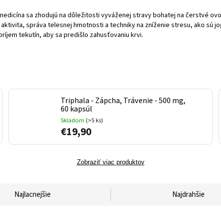
medicína sa zhodujú na dôležitosti vyváženej stravy bohatej na čerstvé ovo
aktivita, správa telesnej h
motnosti a techniky na zníženie stresu, ako sú j
príjem tekutín, aby sa predišlo zahusťovaniu krvi.
Triphala - Zápcha, Trávenie - 500 mg,
60 kapsúl
Skladom
(>5 ks)
€19,90
Zobraziť viac produktov
Najlacnejšie
Najdrahšie