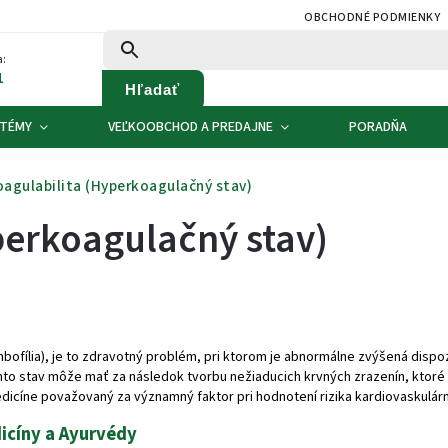
OBCHODNÉ PODMIENKY
:
1
Hľadať
 TÉMY
VEĽKOOBCHOD A PREDAJNE
PORADŇA
agulabilita (Hyperkoagulačný stav)
perkoagulačný stav)
bofília), je to zdravotný problém, pri ktorom je abnormálne zvýšená dispozí
ento stav môže mať za následok tvorbu nežiaducich krvných zrazenín, ktoré 
icíne považovaný za významný faktor pri hodnotení rizika kardiovaskulár
dicíny a Ayurvédy