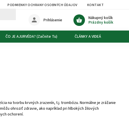
PODMIENKY OCHRANY OSOBNÝCH ÚDAJOV
KONTAKT
DOPRAVA
Nákupný košík
Prihlásenie
Prázdny košík
ČO JE AJURVÉDA? (Začnite Tu)
ČLÁNKY A VIDEÁ
O NÁS
cia na tvorbu krvných zrazenín, t.j. trombózu. Normálne je zrážanie
môžu ohroziť zdravie, ako napríklad pri hlbokých žilových
nych ochorení.