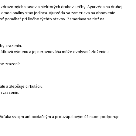
 zdravotných stavov a niektorých druhov liečby. Ayurvéda na druhej
 a emocionálny stav jedinca. Ajurvéda sa zameriava na obnovenie
sť pomáhať pri liečbe týchto stavov. Zameriava sa tiež na
by zrazenín.
 látkovú výmenu a jej nerovnováha môže ovplyvniť zloženie a
be zrazenín.
u a zlepšuje cirkuláciu.
h zrazenín.
le. Vďaka svojim antioxidačným a protizápalovým účinkom podporuje