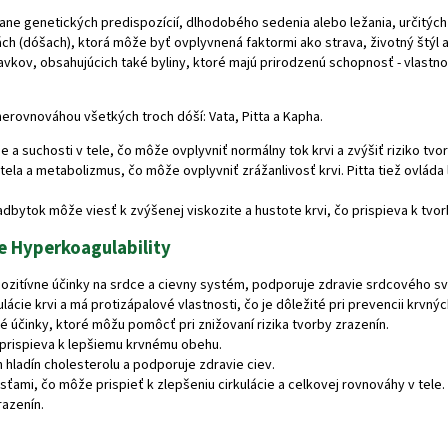
ne genetických predispozícií, dlhodobého sedenia alebo ležania, určitých
ách (dóšach), ktorá môže byť ovplyvnená faktormi ako strava, životný štýl
vkov, obsahujúcich také byliny, ktoré majú prirodzenú schopnosť - vlastno
rovnováhou všetkých troch dóší: Vata, Pitta a Kapha.
a suchosti v tele, čo môže ovplyvniť normálny tok krvi a zvýšiť riziko tvor
la a metabolizmus, čo môže ovplyvniť zrážanlivosť krvi. Pitta tiež ovláda
nadbytok môže viesť k zvýšenej viskozite a hustote krvi, čo prispieva k tvor
e Hyperkoagulability
pozitívne účinky na srdce a cievny systém, podporuje zdravie srdcového sval
kulácie krvi a má protizápalové vlastnosti, čo je dôležité pri prevencii krvnýc
né účinky, ktoré môžu pomôcť pri znižovaní rizika tvorby zrazenín.
čím prispieva k lepšiemu krvnému obehu.
h hladín cholesterolu a podporuje zdravie ciev.
osťami, čo môže prispieť k zlepšeniu cirkulácie a celkovej rovnováhy v te
razenín.