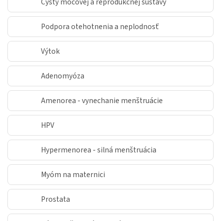
Cysty močovej a reprodukčnej sústavy
Podpora otehotnenia a neplodnosť
Výtok
Adenomyóza
Amenorea - vynechanie menštruácie
HPV
Hypermenorea - silná menštruácia
Myóm na maternici
Prostata