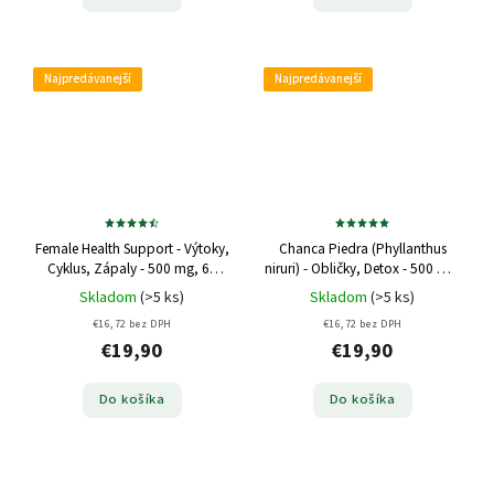
Najpredávanejší
Najpredávanejší
Female Health Support - Výtoky,
Chanca Piedra (Phyllanthus
Cyklus, Zápaly - 500 mg, 60
niruri) - Obličky, Detox - 500 mg,
kapsúl
60 kapsúl
Skladom
(>5 ks)
Skladom
(>5 ks)
€16,72 bez DPH
€16,72 bez DPH
€19,90
€19,90
Do košíka
Do košíka