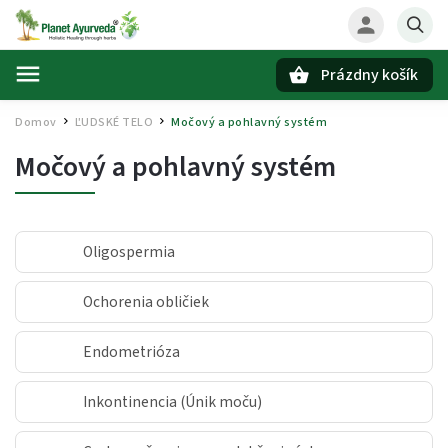
Prázdny košík
Hľadať
Domov
ĽUDSKÉ TELO
Močový a pohlavný systém
/
/
Močový a pohlavný systém
Oligospermia
Ochorenia obličiek
Endometrióza
Inkontinencia (Únik moču)