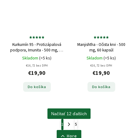
Kurkumín 95 - Protizápalová
Manjishtha - Očista krvi - 500
podpora, Imunita - 500 mg, 60
mg, 60 kapsúl
kapsúl
Skladom
(>5 ks)
Skladom
(>5 ks)
€16,72 bez DPH
€16,72 bez DPH
€19,90
€19,90
Do košíka
Do košíka
Načítať 12 ďalších
1
5
Hore