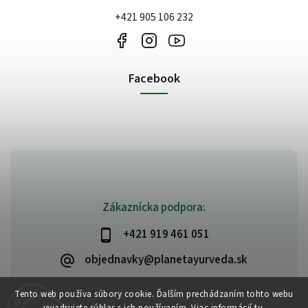
+421 905 106 232
Facebook
Zákaznícka podpora:
+421 919 461 051
objednavky@planetayurveda.sk
Tento web používa súbory cookie. Ďalším prechádzaním tohto webu