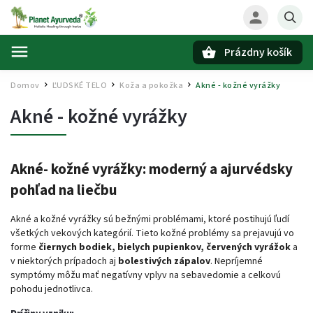
Prázdny košík
Hľadať
Domov
ĽUDSKÉ TELO
Koža a pokožka
Akné - kožné vyrážky
/
/
/
Akné - kožné vyrážky
Akné- kožné vyrážky:
moderný a ajurvédsky
pohľad na liečbu
Akné a kožné vyrážky sú bežnými problémami, ktoré postihujú ľudí
všetkých vekových kategórií. Tieto kožné problémy sa prejavujú vo
forme
čiernych bodiek, bielych pupienkov,
červených vyrážok
a
v niektorých prípadoch aj
bolestivých zápalov
. Nepríjemné
symptómy môžu mať negatívny vplyv na sebavedomie a celkovú
pohodu jednotlivca.