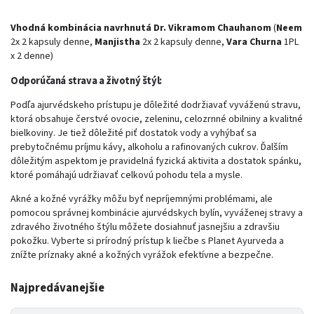
Vhodná kombinácia navrhnutá Dr. Vikramom Chauhanom
(
Neem
2x 2 kapsuly denne,
Manjistha
2x 2 kapsuly denne,
Vara Churna
1PL
x 2 denne)
Odporúčaná strava a životný štýl:
Podľa ajurvédskeho prístupu je dôležité dodržiavať vyváženú stravu,
ktorá obsahuje čerstvé ovocie, zeleninu, celozrnné obilniny a kvalitné
bielkoviny. Je tiež dôležité piť dostatok vody a vyhýbať sa
prebytočnému príjmu kávy, alkoholu a rafinovaných cukrov. Ďalším
dôležitým aspektom je pravidelná fyzická aktivita a dostatok spánku,
ktoré pomáhajú udržiavať celkovú pohodu tela a mysle.
Akné a kožné vyrážky môžu byť nepríjemnými problémami, ale
pomocou správnej kombinácie ajurvédskych bylín, vyváženej stravy a
zdravého životného štýlu môžete dosiahnuť jasnejšiu a zdravšiu
pokožku. Vyberte si prírodný prístup k liečbe s Planet Ayurveda a
znížte príznaky akné a kožných vyrážok efektívne a bezpečne.
Najpredávanejšie