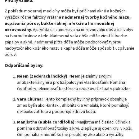
Príčiny vzniku:
Z pohľadu modernej medicíny môžu byť príčinami akné a kožných
vyrážok rôzne faktory vrátane
nadmernej tvorby kožného mazu
,
ucpávania pórov, bakteriálnej infekcie a hormonálnej
nerovnováhy
. Ajurvéda sa zameriava na nerovnováhu dóš a ich vplyv
na tvorbu toxínov v tele. Nadmerná vata dóša môže viesť k tvorbe
zápalov a akné, nadmerná pitta dóša môže podporovať tvorbu
nadbytočného kožného mazu a kapha dóša môže spôsobiť ucpávanie
pórov.
Odporúčané byliny:
Neem (Zederach indický):
Neem je známy svojimi
antibakteriálnymi a protizápalovými vlastnosťami. Pomáha
čistiť póry, eliminovať baktérie a redukovať zápal v pokožke.
Vara Churna:
Tento komplexný bylinný prípravok obsahuje
zmes bylín ako Haritaki, Bhibhitaki a Amalaki, ktoré pomáhajú
detoxikovať telo a podporujú zdravú kožu.
Manjistha (Rubia cordifolia):
Manjistha má čistiaci účinok a
pomáha odstraňovať toxíny z krvi. Zlepšuje aj obeh krvi v koži,
čím pomáha zmierniť kožné problémy ako akné a vyrážky.