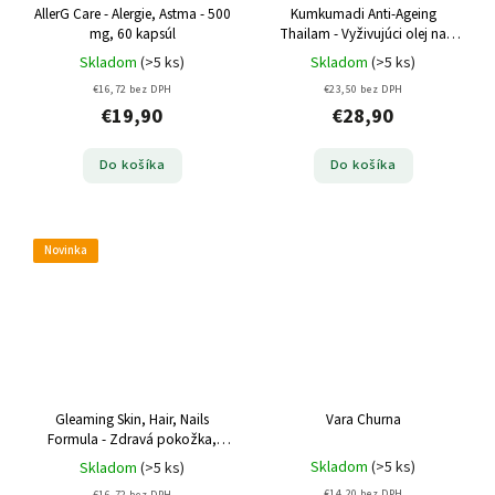
AllerG Care - Alergie, Astma - 500
Kumkumadi Anti-Ageing
mg, 60 kapsúl
Thailam - Vyživujúci olej na
vrásky a pigmentové škvrny - 30
Skladom
(>5 ks)
Skladom
(>5 ks)
ml
€16,72 bez DPH
€23,50 bez DPH
€19,90
€28,90
Do košíka
Do košíka
Novinka
Gleaming Skin, Hair, Nails
Vara Churna
Formula - Zdravá pokožka,
Vlasy, Nehty- 500 mg, 60 kapsúl
Skladom
(>5 ks)
Skladom
(>5 ks)
€14,20 bez DPH