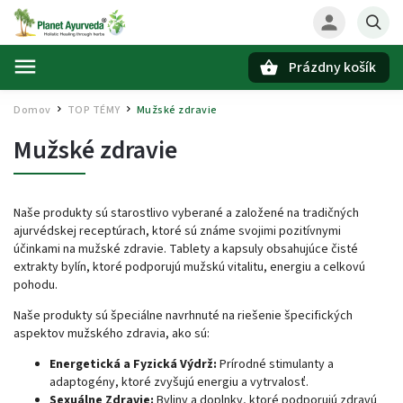
Prázdny košík
Hľadať
Domov
TOP TÉMY
Mužské zdravie
/
/
Mužské zdravie
Naše produkty sú starostlivo vyberané a založené na tradičných
ajurvédskej receptúrach, ktoré sú známe svojimi pozitívnymi
účinkami na mužské zdravie.
Tablety a kapsuly obsahujúce čisté
extrakty bylín, ktoré podporujú mužskú vitalitu, energiu a celkovú
pohodu.
Naše produkty sú špeciálne navrhnuté na riešenie špecifických
aspektov mužského zdravia, ako sú:
Energetická a Fyzická Výdrž:
Prírodné stimulanty a
adaptogény, ktoré zvyšujú energiu a vytrvalosť.
Sexuálne Zdravie:
Byliny a doplnky, ktoré podporujú zdravú