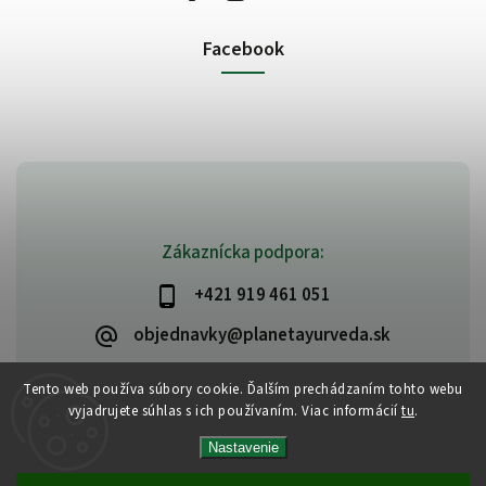
Facebook
Zákaznícka podpora:
+421 919 461 051
objednavky@planetayurveda.sk
Tento web používa súbory cookie. Ďalším prechádzaním tohto webu
vyjadrujete súhlas s ich používaním. Viac informácií
tu
.
Copyright 2026
PlanetAyurveda
. Všetky práva vyhradené.
Nastavenie
Upraviť nastavenie cookies