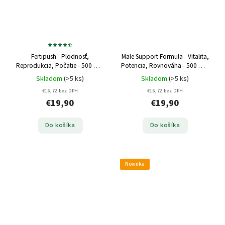
Fertipush - Plodnosť,
Male Support Formula - Vitalita,
Reprodukcia, Počatie - 500 mg,
Potencia, Rovnováha - 500 mg,
60 kapsúl
60 kapsúl
Skladom
(>5 ks)
Skladom
(>5 ks)
€16,72 bez DPH
€16,72 bez DPH
€19,90
€19,90
Do košíka
Do košíka
Novinka