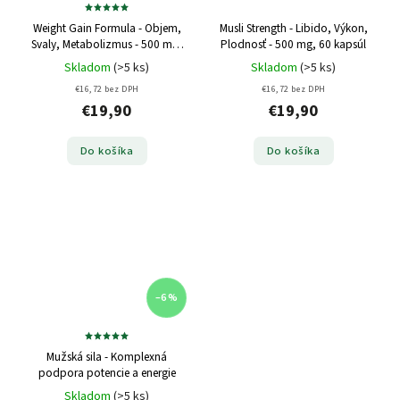
Weight Gain Formula - Objem,
Musli Strength - Libido, Výkon,
Svaly, Metabolizmus - 500 mg,
Plodnosť - 500 mg, 60 kapsúl
60 kapsúl
Skladom
(>5 ks)
Skladom
(>5 ks)
€16,72 bez DPH
€16,72 bez DPH
€19,90
€19,90
Do košíka
Do košíka
–6 %
Mužská sila - Komplexná
podpora potencie a energie
Skladom
(>5 ks)