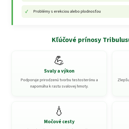
Problémy s erekciou alebo plodnosťou
Kľúčové prínosy Tribulus
💪
Svaly a výkon
Podporuje prirodzenú tvorbu testosterónu a
Zlepšu
napomáha k rastu svalovej hmoty.
💧
Močové cesty