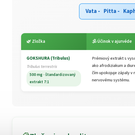
Vata - Pitta - Kap
🌿 Zložka
🕉️ Účinok v ajurvéde
GOKSHURA (Tribulus)
Prémiový extrakt s vy
ako afrodiziakum a diur
Tribulus terrestris
čím upokojuje zápaly v
500 mg · štandardizovaný
nervovému systému.
extrakt 7:1