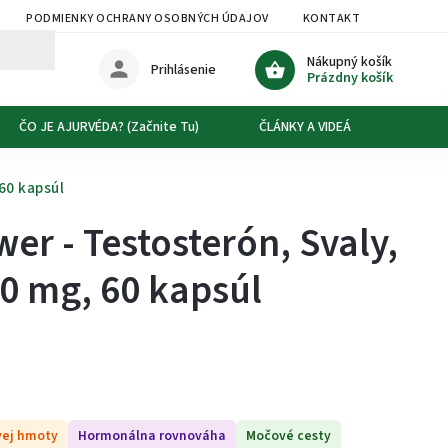
PODMIENKY OCHRANY OSOBNÝCH ÚDAJOV
KONTAKT
DOPRAVA
Nákupný košík
Prihlásenie
Prázdny košík
ČO JE AJURVÉDA? (Začnite Tu)
ČLÁNKY A VIDEÁ
O NÁS
 60 kapsúl
er - Testosterón, Svaly,
00 mg, 60 kapsúl
vej hmoty
Hormonálna rovnováha
Močové cesty