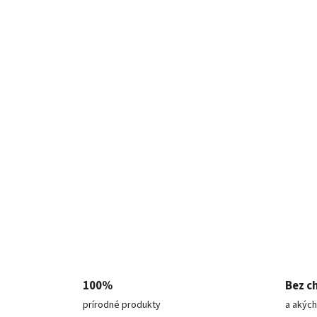
100%
Bez c
prírodné produkty
a akých