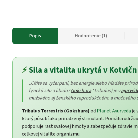
Popis
Hodnotenie (1)
⚡
Sila a vitalita ukrytá v Kotv
„Cítite sa vyčerpaní, bez energie alebo hľadáte prir
fyzickú silu a libido?
Gokshura
(Tribulus) je v
ajurvéd
mužského aj ženského reprodukčného a močového 
Tribulus Terrestris (Gokshura)
od
Planet Ayurveda
je 
ktorý pôsobí ako prirodzený stimulant. Pomáha udrži
podporuje rast svalovej hmoty a zabezpečuje zdravie mo
celkovej vitalite organizmu.