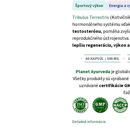
Športový výkon
Energia a v
Tribulus Terrestris
(Kotviční
hormonálneho systému vďaka
testosterónu
, pomáha zvyš
reprodukčného ústrojenstva
lepšiu regeneráciu, výkon a
60 KAPSÚL / 500 MG
Planet Ayurveda
je globál
Všetky produkty sú vyrábané 
uznávané
certifikácie G
ťaž
Detailné informácie