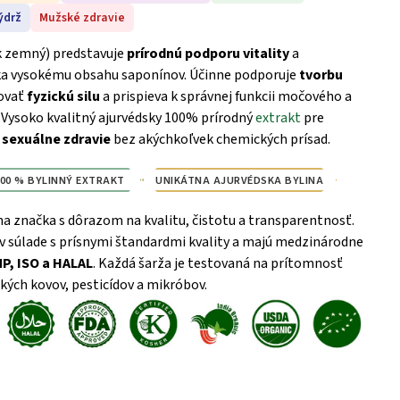
ýdrž
Mužské zdravie
k zemný) predstavuje
prírodnú podporu vitality
a
 vysokému obsahu saponínov. Účinne podporuje
tvorbu
ovať
fyzickú silu
a prispieva k správnej funkcii močového a
.
Vysoko kvalitný ajurvédsky 100% prírodný
extrakt
pre
 sexuálne zdravie
bez akýchkoľvek chemických prísad.
100 % BYLINNÝ EXTRAKT
UNIKÁTNA AJURVÉDSKA BYLINA
na značka s dôrazom na kvalitu, čistotu a transparentnosť.
v súlade s prísnymi štandardmi kvality a majú medzinárodne
MP, ISO a HALAL
. Každá šarža je testovaná na prítomnosť
kých kovov, pesticídov a mikróbov.