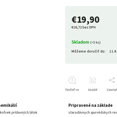
€19,90
€16,72 bez DPH
Skladom
(>5 ks)
Môžeme doručiť do:
11.8
Opýtať sa
Strážiť
Zdieľať
hemikálií
Pripravené na základe
koľvek prídavných látok
starodávnych ajurvédskych re