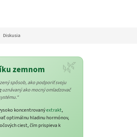
Diskusia
ičníku zemnom
odzený spôsob, ako podporiť svoju
e
uznávaný ako mocný omladzovač
systému.“
vysoko koncentrovaný
extrakt
,
avať optimálnu hladinu hormónov,
čových ciest, čím prispieva k