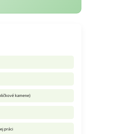
bličkové kamene)
j práci