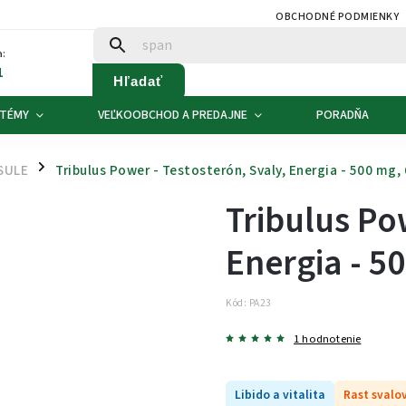
OBCHODNÉ PODMIENKY
:
1
Hľadať
 TÉMY
VEĽKOOBCHOD A PREDAJNE
PORADŇA
SULE
Tribulus Power - Testosterón, Svaly, Energia - 500 mg,
/
Tribulus Pow
Energia - 5
Kód:
PA23
1 hodnotenie
Libido a vitalita
Rast svalo