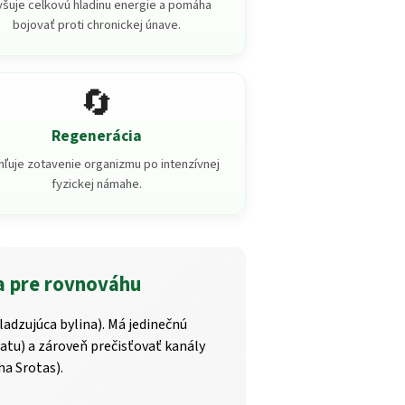
šuje celkovú hladinu energie a pomáha
bojovať proti chronickej únave.
🔄
Regenerácia
hľuje zotavenie organizmu po intenzívnej
fyzickej námahe.
a pre rovnováhu
adzujúca bylina). Má jedinečnú
tu) a zároveň prečisťovať kanály
a Srotas).