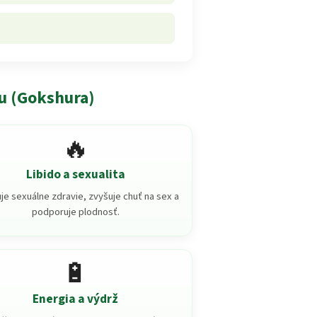
u (Gokshura)
🔥
Libido a sexualita
je sexuálne zdravie, zvyšuje chuť na sex a
podporuje plodnosť.
🔋
Energia a výdrž