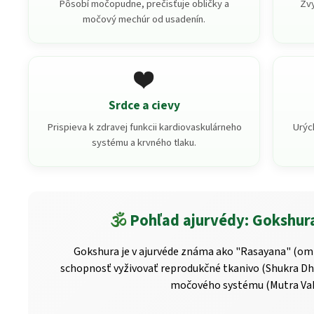
Pôsobí močopudne, prečisťuje obličky a
Zvy
močový mechúr od usadenín.
❤️
Srdce a cievy
Prispieva k zdravej funkcii kardiovaskulárneho
Urýc
systému a krvného tlaku.
🕉️
Pohľad ajurvédy: Gokshur
Gokshura je v ajurvéde známa ako "Rasayana" (oml
schopnosť vyživovať reprodukčné tkanivo (Shukra Dha
močového systému (Mutra Vah