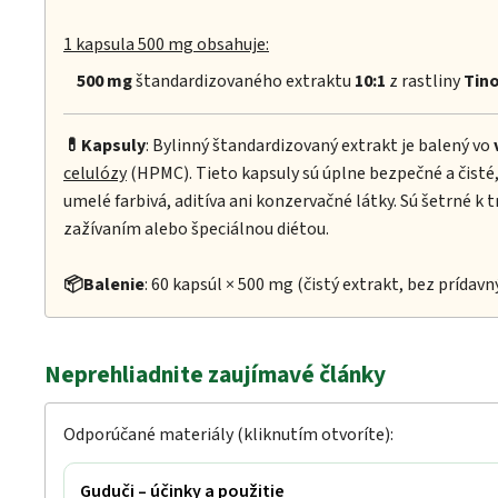
1 kapsula 500 mg obsahuje:
500 mg
štandardizovaného extraktu
10:1
z rastliny
Tino
💊Kapsuly
: Bylinný štandardizovaný extrakt je balený vo
celulózy
(HPMC). Tieto kapsuly sú úplne bezpečné a čisté
umelé farbivá, aditíva ani konzervačné látky. Sú šetrné k 
zažívaním alebo špeciálnou diétou.
📦Balenie
: 60 kapsúl × 500 mg (čistý extrakt, bez prídavn
Neprehliadnite zaujímavé články
Odporúčané materiály (kliknutím otvoríte):
Guduči – účinky a použitie