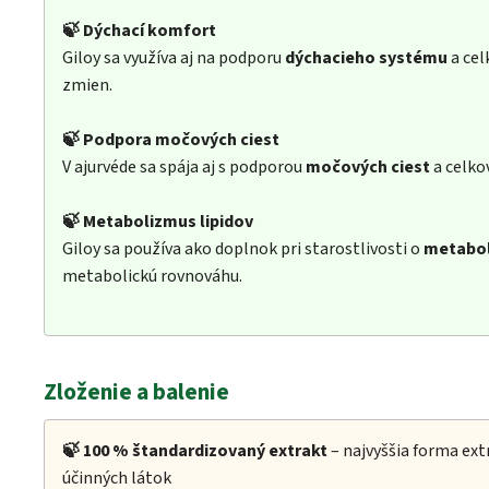
🍃 Dýchací komfort
Giloy sa využíva aj na podporu
dýchacieho systému
a cel
zmien.
🍃 Podpora močových ciest
V ajurvéde sa spája aj s podporou
močových ciest
a celko
🍃 Metabolizmus lipidov
Giloy sa používa ako doplnok pri starostlivosti o
metabol
metabolickú rovnováhu.
Zloženie a balenie
🍃 100 %
štandardizovaný extrakt
– najvyššia forma ex
účinných látok