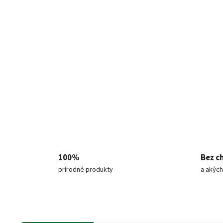
100%
Bez c
prírodné produkty
a akých