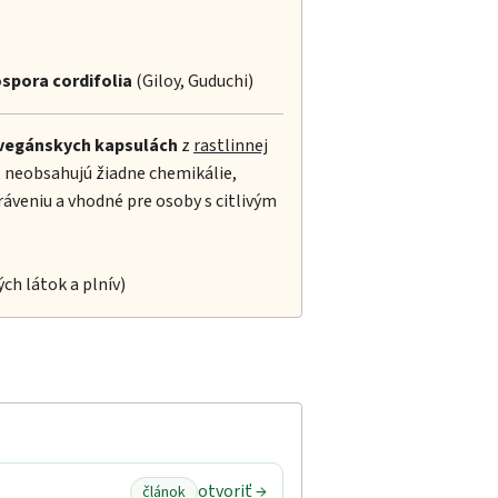
spora cordifolia
(Giloy, Guduchi)
vegánskych kapsulách
z
rastlinnej
, neobsahujú žiadne chemikálie,
tráveniu a vhodné pre osoby s citlivým
ých látok a plnív)
otvoriť →
článok