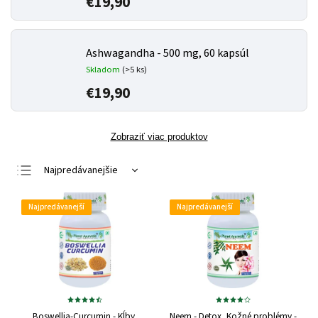
€19,90
Ashwagandha - 500 mg, 60 kapsúl
Skladom
(>5 ks)
€19,90
Zobraziť viac produktov
Najpredávanejšie
Najlacnejšie
Najpredávanejší
Najpredávanejší
Najdrahšie
Abecedne
Boswellia-Curcumin - Kĺby,
Neem - Detox, Kožné problémy -