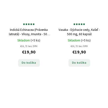
Indická Echinacea (Právenka
Vasaka - Dýchacie cesty, Kašeľ -
latnatá) - Vírusy, Imunita - 500
500 mg, 60 kapsúl
mg, 60 kapsúl
Skladom
(>5 ks)
Skladom
(>5 ks)
€16,72 bez DPH
€16,72 bez DPH
€19,90
€19,90
Do košíka
Do košíka