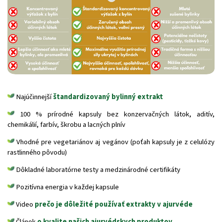
Najúčinnejší
štandardizovaný bylinný extrakt
100 % prírodné kapsuly bez konzervačných látok, aditív,
chemikálií, farbív, škrobu a lacných plnív
Vhodné pre vegetariánov aj vegánov (poťah kapsuly je z celulózy
rastlinného pôvodu)
Dôkladné laboratórne testy a medzinárodné certifikáty
Pozitívna energia v každej kapsule
Video
prečo je dôležité používať extrakty v ajurvéde
Článok
o kvalite našich ajurvédskych produktov