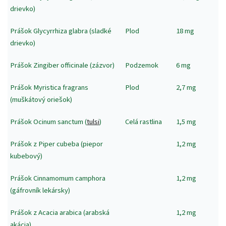
drievko)
Prášok Glycyrrhiza glabra (sladké
Plod
18 mg
drievko)
Prášok Zingiber officinale (zázvor)
Podzemok
6 mg
Prášok Myristica fragrans
Plod
2,7 mg
(muškátový oriešok)
Prášok Ocinum sanctum (
tulsi
)
Celá rastlina
1,5 mg
Prášok z Piper cubeba (piepor
1,2 mg
kubebový)
Prášok Cinnamomum camphora
1,2 mg
(gáfrovník lekársky)
Prášok z Acacia arabica (arabská
1,2 mg
akácia)