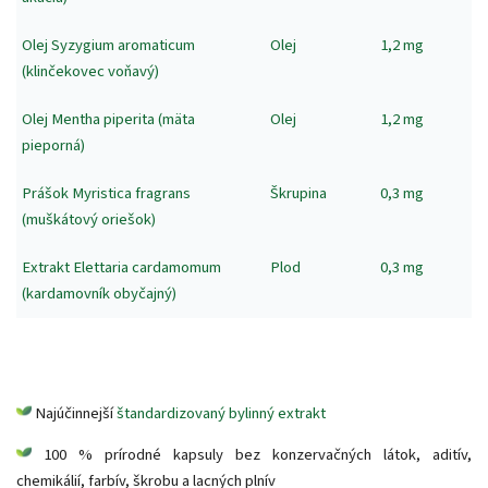
Olej Syzygium aromaticum
Olej
1,2 mg
(klinčekovec voňavý)
Olej Mentha piperita (mäta
Olej
1,2 mg
pieporná)
Prášok Myristica fragrans
Škrupina
0,3 mg
(muškátový oriešok)
Extrakt Elettaria cardamomum
Plod
0,3 mg
(kardamovník obyčajný)
Najúčinnejší
štandardizovaný bylinný extrakt
100 % prírodné kapsuly bez konzervačných látok, aditív,
chemikálií, farbív, škrobu a lacných plnív