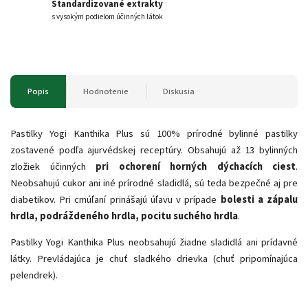
Štandardizované extrakty
s vysokým podielom účinných látok
Popis
Hodnotenie
Diskusia
Pastilky Yogi Kanthika Plus sú 100% prírodné bylinné pastilky
zostavené podľa ajurvédskej receptúry. Obsahujú až 13 bylinných
zložiek účinných
pri ochorení horných dýchacích ciest
.
Neobsahujú cukor ani iné prírodné sladidlá, sú teda bezpečné aj pre
diabetikov. Pri cmúľaní prinášajú úľavu v prípade
bolesti a zápalu
hrdla, podráždeného hrdla, pocitu suchého hrdla
.
Pastilky Yogi Kanthika Plus neobsahujú žiadne sladidlá ani prídavné
látky. Prevládajúca je chuť sladkého drievka (chuť pripomínajúca
pelendrek).