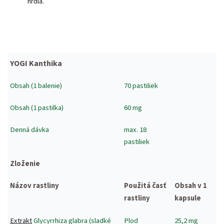
hrdla.
YOGI Kanthika
Obsah (1 balenie)
70 pastiliek
Obsah (1 pastilka)
60 mg
Denná dávka
max. 18
pastiliek
Zloženie
Názov rastliny
Použitá časť
Obsah v 1
rastliny
kapsule
Extrakt
Glycyrrhiza glabra (sladké
Plod
25,2 mg