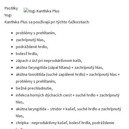
Pastilky
Yogi
Kanthika Plus sa používajú pri týchto ťažkostiach:
problémy s prehĺtaním,
zachrípnutý hlas,
podráždené hrdlo,
bolesť hrdla,
zápach z úst pri neproduktívnom kašli,
akútna faryngitída (zápal hltanu) + zachrípnutý hlas,
akútna tonsilitída (suché zapálené hrdlo) + zachrípnutý hlas +
problémy s prehĺtaním,
bežné prechladnutie,
infekcia horných dýchacích ciest + suché hrdlo + zachrípnutý
hlas,
akútna laryngitída – stridor + kašeľ, suché hrdlo a zachrípnutý
hlas,
chrípka - neproduktívny kašeľ, bolesť hrdla, podráždenie