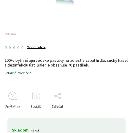
Kód:
YK70
Neohodnotené
100% bylinné ajurvédske pastilky na bolesť a zápal hrdla, suchý kašeľ
a dezinfekciu úst. Balenie obsahuje 70 pastiliek.
Detailné informácie
Opýtať sa
Strážiť
Zdieľať
Skladom
(>5 ks)