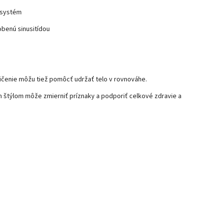
ý systém
obenú sinusitídou
vičenie môžu tiež pomôcť udržať telo v rovnováhe.
m štýlom môže zmierniť príznaky a podporiť celkové zdravie a