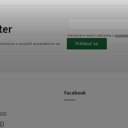
ter
Vložením e-mailu súhlasíte s
podmienk
Prihlásiť sa
nformácie o nových produktoch na
Facebook
 232