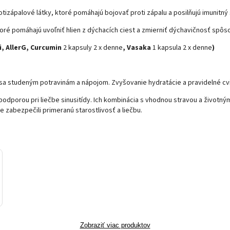
rotizápalové látky, ktoré pomáhajú bojovať proti zápalu a posilňujú imunitn
toré pomáhajú uvoľniť hlien z dýchacích ciest a zmierniť dýchavičnosť spôs
i, AllerG, Curcumin
2 kapsuly 2 x denne
, Vasaka
1 kapsula 2 x denne
)
ť sa studeným potravinám a nápojom. Zvyšovanie hydratácie a pravidelné c
odporou pri liečbe sinusitídy. Ich kombinácia s vhodnou stravou a životný
e zabezpečili primeranú starostlivosť a liečbu.
Zobraziť viac produktov