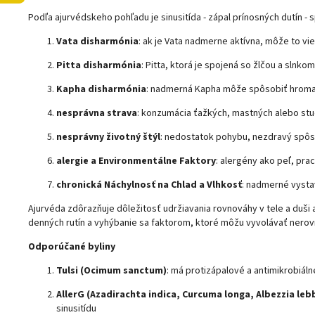
Podľa ajurvédskeho pohľadu je sinusitída - zápal prínosných dutín - 
Vata disharmónia
: ak je Vata nadmerne aktívna, môže to vies
Pitta disharmónia
: Pitta, ktorá je spojená so žlčou a slnk
Kapha disharmónia
: nadmerná Kapha môže spôsobiť hromaden
nesprávna strava
: konzumácia ťažkých, mastných alebo stud
nesprávny životný štýl
: nedostatok pohybu, nezdravý spôso
alergie a Environmentálne Faktory
: alergény ako peľ, pra
chronická Náchylnosť na Chlad a Vlhkosť
: nadmerné vysta
Ajurvéda zdôrazňuje dôležitosť udržiavania rovnováhy v tele a duši 
denných rutín a vyhýbanie sa faktorom, ktoré môžu vyvolávať nerov
Odporúčané byliny
Tulsi (Ocimum sanctum)
: má protizápalové a antimikrobiál
AllerG (Azadirachta indica, Curcuma longa, Albezzia le
sinusitídu