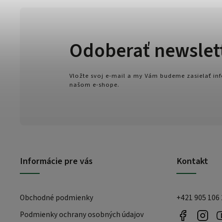
Odoberať newslet
Vložte svoj e-mail a my Vám budeme zasielať i
našom e-shope.
Informácie pre vás
Kontakt
Obchodné podmienky
+421 905 106
Podmienky ochrany osobných údajov