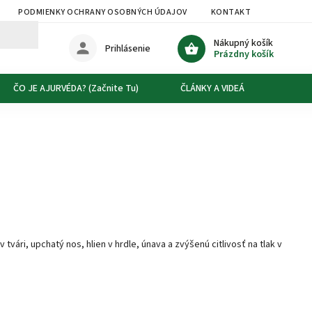
PODMIENKY OCHRANY OSOBNÝCH ÚDAJOV
KONTAKT
DOPRAVA
Nákupný košík
Prihlásenie
Prázdny košík
ČO JE AJURVÉDA? (Začnite Tu)
ČLÁNKY A VIDEÁ
O NÁS
 tvári, upchatý nos, hlien v hrdle, únava a zvýšenú citlivosť na tlak v