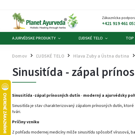
Zákaznícka podpora
+421 919 461 05
AJURVÉDSKE PRODUKTY
ĽUDSKÉ TELO
TOP
Domov
ĽUDSKÉ TELO
Hlava Zuby a Ústna dutina
/
/
/
Sinusitída - zápal príno
Sinusitída -zápal prínosných dutín
-
moderný a ajurvédsky poh
Sinusitída je stav charakterizovaný zápalom prínosných dutín, ktoré sú
tvári.
Príčiny vzniku
Z pohľadu modernej medicíny môže sinusitídu spôsobiť vírusová, bakt