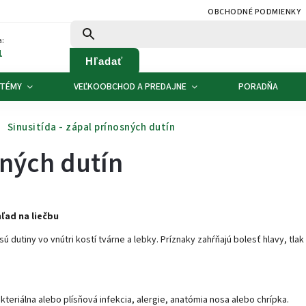
OBCHODNÉ PODMIENKY
:
1
Hľadať
 TÉMY
VEĽKOOBCHOD A PREDAJNE
PORADŇA
Sinusitída - zápal prínosných dutín
sných dutín
ľad na liečbu
 dutiny vo vnútri kostí tvárne a lebky. Príznaky zahŕňajú bolesť hlavy, tlak v
eriálna alebo plísňová infekcia, alergie, anatómia nosa alebo chrípka.