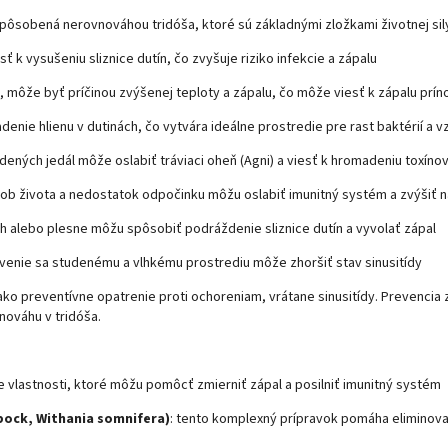
spôsobená nerovnováhou tridóša, ktoré sú základnými zložkami životnej sily v
ť k vysušeniu sliznice dutín, čo zvyšuje riziko infekcie a zápalu
om, môže byť príčinou zvýšenej teploty a zápalu, čo môže viesť k zápalu prín
ie hlienu v dutinách, čo vytvára ideálne prostredie pre rast baktérií a v
ených jedál môže oslabiť tráviaci oheň (Agni) a viesť k hromadeniu toxínov
b života a nedostatok odpočinku môžu oslabiť imunitný systém a zvýšiť n
ch alebo plesne môžu spôsobiť podráždenie sliznice dutín a vyvolať zápal
venie sa studenému a vlhkému prostrediu môže zhoršiť stav sinusitídy
ako preventívne opatrenie proti ochoreniam, vrátane sinusitídy. Prevencia z
nováhu v tridóša.
ne vlastnosti, ktoré môžu pomôcť zmierniť zápal a posilniť imunitný systém
bbock, Withania somnifera)
: tento komplexný prípravok pomáha eliminova