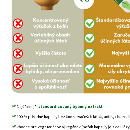
Najúčinnejší
štandardizovaný bylinný extrakt
100 % prírodné kapsuly bez konzervačných látok, aditív, chemikálií
Vhodné pre vegetariánov aj vegánov (poťah kapsuly je z celulózy