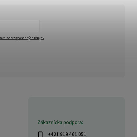
ami ochrany osobných údajov
Zákaznícka podpora:
+421 919 461 051