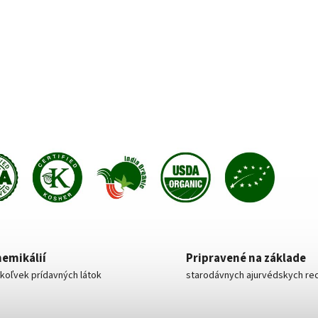
hemikálií
Pripravené na základe
koľvek prídavných látok
starodávnych ajurvédskych re