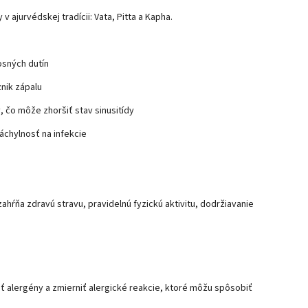
 ajurvédskej tradícii: Vata, Pitta a Kapha.
osných dutín
znik zápalu
, čo môže zhoršiť stav sinusitídy
áchylnosť na infekcie
ahŕňa zdravú stravu, pravidelnú fyzickú aktivitu, dodržiavanie
ť alergény a zmierniť alergické reakcie, ktoré môžu spôsobiť