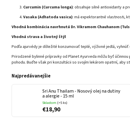
Curcumin (Curcuma longa)
: obsahuje silné antioxidanty a p
Vasaka (Adhatoda vasica)
: má expektorantné vlastnosti, k
Vhodná kombinácia navrhnutá Dr. Vikramom Chauhanom
(
Tuls
Vhodná strava a životný štýl
Podľa ajurvédy je dôležité konzumovať teplé, výživné jedlá, vyhnú
Prirodzené bylinné prípravky od Planet Ayurveda môžu byť účinnou p
pohodu. Buďte však pri konzultácii so svojím lekárom opatrní, aby st
Najpredávanejšie
Sri Anu Thailam - Nosový olej na dutiny
a alergie - 15 ml
Skladom
(>5 ks)
€18,90