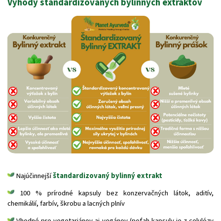
Výhody štandardizovaných bylinných extraktov
Najúčinnejší
štandardizovaný bylinný extrakt
100 % prírodné kapsuly bez konzervačných látok, aditív,
chemikálií, farbív, škrobu a lacných plnív
Vhodné pre vegetariánov aj vegánov (poťah kapsuly je z celulózy