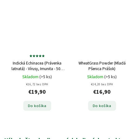
Indická Echinacea (Právenka
WheatGrass Powder (Mladá
latnatá) - Vírusy, Imunita - 500
Pšenica Prášok)
mg, 60 kapsúl
Skladom
(>5 ks)
Skladom
(>5 ks)
€16,72 bez DPH
€14,20 bez DPH
€19,90
€16,90
Do košíka
Do košíka