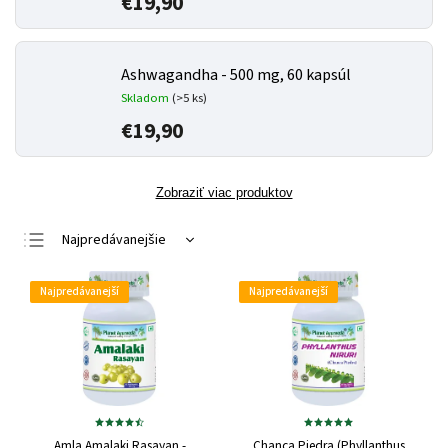
€19,90
Ashwagandha - 500 mg, 60 kapsúl
Skladom
(>5 ks)
€19,90
Zobraziť viac produktov
Najpredávanejšie
Najlacnejšie
Najpredávanejší
Najpredávanejší
Najdrahšie
Abecedne
Amla Amalaki Rasayan -
Chanca Piedra (Phyllanthus