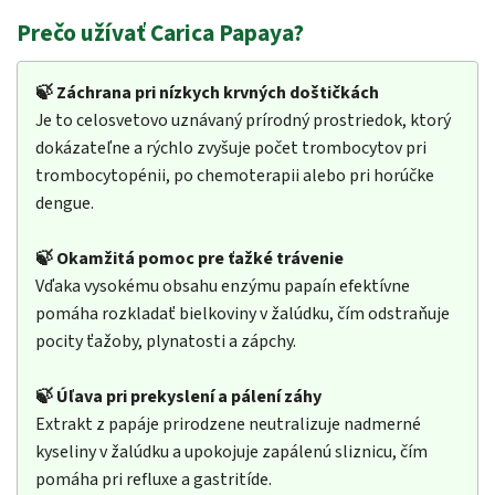
Prečo užívať Carica Papaya?
🍃 Záchrana pri nízkych krvných doštičkách
Je to celosvetovo uznávaný prírodný prostriedok, ktorý
dokázateľne a rýchlo zvyšuje počet trombocytov pri
trombocytopénii, po chemoterapii alebo pri horúčke
dengue.
🍃 Okamžitá pomoc pre ťažké trávenie
Vďaka vysokému obsahu enzýmu papaín efektívne
pomáha rozkladať bielkoviny v žalúdku, čím odstraňuje
pocity ťažoby, plynatosti a zápchy.
🍃 Úľava pri prekyslení a pálení záhy
Extrakt z papáje prirodzene neutralizuje nadmerné
kyseliny v žalúdku a upokojuje zapálenú sliznicu, čím
pomáha pri refluxe a gastritíde.