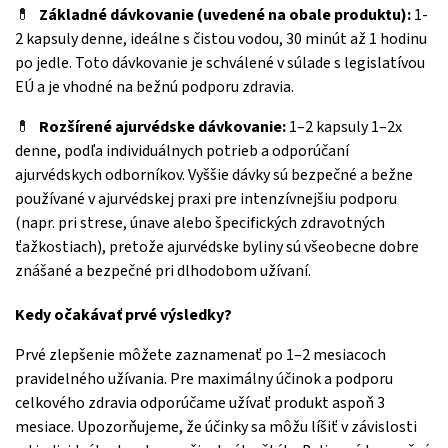
💊
Základné dávkovanie (uvedené na obale produktu):
1-
2 kapsuly denne, ideálne s čistou vodou, 30 minút až 1 hodinu
po jedle. Toto dávkovanie je schválené v súlade s legislatívou
EÚ a je vhodné na bežnú podporu zdravia.
💊
Rozšírené ajurvédske dávkovanie:
1–2 kapsuly 1–2x
denne, podľa individuálnych potrieb a odporúčaní
ajurvédskych odborníkov. Vyššie dávky sú bezpečné a bežne
používané v ajurvédskej praxi pre intenzívnejšiu podporu
(napr. pri strese, únave alebo špecifických zdravotných
ťažkostiach)
, pretože ajurvédske byliny sú všeobecne dobre
znášané a bezpečné pri dlhodobom užívaní.
Kedy očakávať prvé výsledky?
Prvé zlepšenie môžete zaznamenať po 1–2 mesiacoch
pravidelného užívania. Pre maximálny účinok a podporu
celkového zdravia odporúčame užívať produkt aspoň 3
mesiace.
Upozorňujeme, že účinky sa môžu líšiť v závislosti