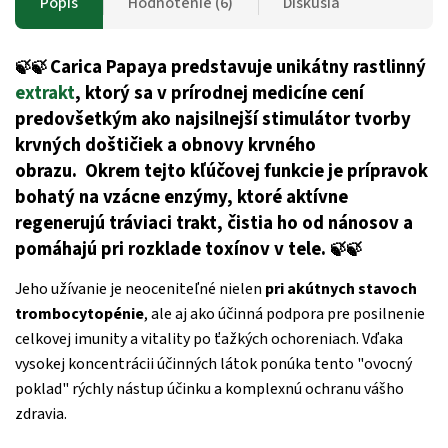
Popis
Hodnotenie (6)
Diskusia
Carica Papaya predstavuje unikátny rastlinný
🍃🍃
extrakt
, ktorý sa v prírodnej medicíne cení
predovšetkým ako najsilnejší stimulátor tvorby
krvných doštičiek a obnovy krvného
obrazu.
Okrem tejto kľúčovej funkcie je prípravok
bohatý na vzácne enzýmy, ktoré aktívne
regenerujú tráviaci trakt, čistia ho od nánosov a
pomáhajú pri rozklade toxínov v tele.
🍃🍃
Jeho užívanie je neoceniteľné nielen
pri akútnych stavoch
trombocytopénie
, ale aj ako účinná podpora pre posilnenie
celkovej imunity a vitality po ťažkých ochoreniach. Vďaka
vysokej koncentrácii účinných látok ponúka tento "ovocný
poklad" rýchly nástup účinku a komplexnú ochranu vášho
zdravia.