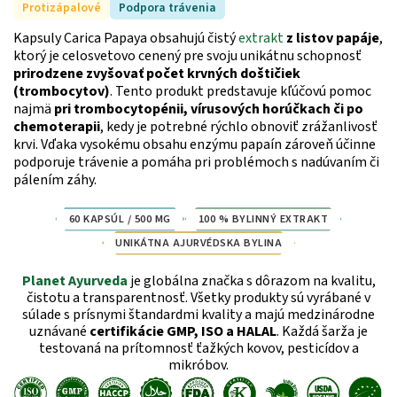
Protizápalové
Podpora trávenia
Kapsuly Carica Papaya obsahujú čistý
extrakt
z listov papáje
,
ktorý je celosvetovo cenený pre svoju unikátnu schopnosť
prirodzene zvyšovať počet krvných
doštičiek
(trombocytov)
. Tento produkt predstavuje kľúčovú pomoc
najmä
pri trombocytopénii, vírusových horúčkach či po
chemoterapii
, kedy je potrebné rýchlo obnoviť zrážanlivosť
krvi. Vďaka vysokému obsahu enzýmu papaín zároveň účinne
podporuje trávenie a pomáha pri problémoch s nadúvaním či
pálením záhy.
60 KAPSÚL / 500 MG
100 % BYLINNÝ EXTRAKT
UNIKÁTNA AJURVÉDSKA BYLINA
Planet Ayurveda
je globálna značka s dôrazom na kvalitu,
čistotu a transparentnosť. Všetky produkty sú vyrábané v
súlade s prísnymi štandardmi kvality a majú medzinárodne
uznávané
certifikácie GMP, ISO a HALAL
. Každá šarža je
testovaná na prítomnosť ťažkých kovov, pesticídov a
mikróbov.