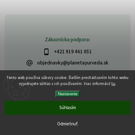
Zákaznícka podpora:
+421 919 461 051
objednavky@planetayurveda.sk
Tento web používa súbory cookie. Ďalším prechádzaním tohto webu
vyjadrujete súhlas s ich používaním. Viac informácií
tu
.
Copyright 2026
PlanetAyurveda
. Všetky práva vyhradené.
Nastavenie
Upraviť nastavenie cookies
Vytvořil
Shoptet
| Design
Shoptak.cz
|
Design by Almao.eu
Súhlasím
Odmietnuť