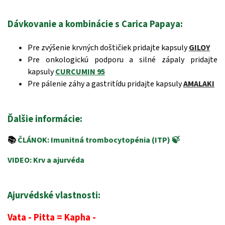
Dávkovanie a kombinácie s Carica Papaya:
Pre zvýšenie krvných doštičiek pridajte kapsuly
GILOY
Pre onkologickú podporu a silné zápaly pridajte
kapsuly
CURCUMIN 95
Pre pálenie záhy a gastritídu pridajte kapsuly
AMALAKI
Ďalšie informácie:
📚
ČLÁNOK: Imunitná trombocytopénia (ITP)
🍃
VIDEO: Krv a ajurvéda
Ajurvédské vlastnosti:
Vata - Pitta = Kapha -