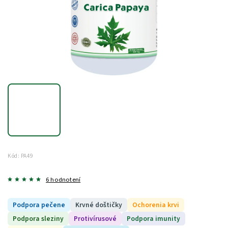
Kód:
PA49
6 hodnotení
Podpora pečene
Krvné doštičky
Ochorenia krvi
Podpora sleziny
Protivírusové
Podpora imunity