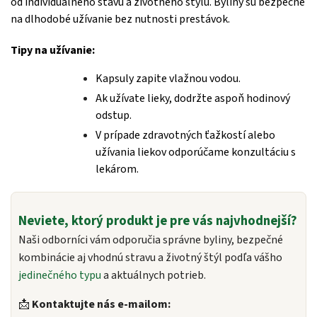
od individuálneho stavu a životného štýlu. Byliny sú bezpečné
na dlhodobé užívanie bez nutnosti prestávok.
Tipy na užívanie:
Kapsuly zapite vlažnou vodou.
Ak užívate lieky, dodržte aspoň hodinový
odstup.
V prípade zdravotných ťažkostí alebo
užívania liekov odporúčame konzultáciu s
lekárom.
Neviete, ktorý produkt je pre vás najvhodnejší?
Naši odborníci vám odporučia správne byliny, bezpečné
kombinácie aj vhodnú stravu a životný štýl podľa vášho
jedinečného typu
a aktuálnych potrieb.
📩
Kontaktujte nás e-mailom: