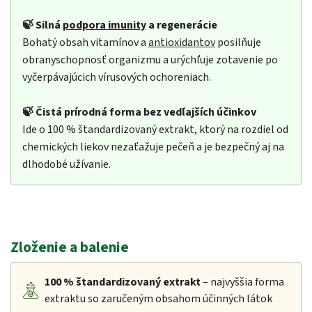
🍃 Silná
podpora imunity
a regenerácie
Bohatý obsah vitamínov a
antioxidantov
posilňuje
obranyschopnosť organizmu a urýchľuje zotavenie po
vyčerpávajúcich vírusových ochoreniach.
🍃 Čistá prírodná forma bez vedľajších účinkov
Ide o 100 % štandardizovaný extrakt, ktorý na rozdiel od
chemických liekov nezaťažuje pečeň a je bezpečný aj na
dlhodobé užívanie.
Zloženie a balenie
100 %
štandardizovaný extrakt
– najvyššia forma
extraktu so zaručeným obsahom účinných látok