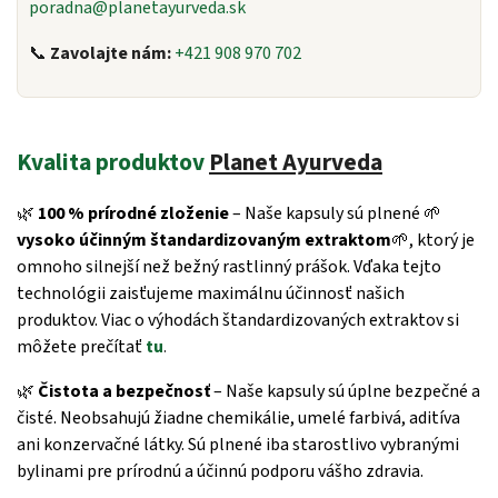
poradna@planetayurveda.sk
📞
Zavolajte nám:
+421 908 970 702
Kvalita produktov
Planet Ayurveda
🌿
100 % prírodné zloženie
– Naše kapsuly sú plnené
🌱
vysoko účinným štandardizovaným extraktom
🌱
, ktorý je
omnoho silnejší než bežný rastlinný prášok. Vďaka tejto
technológii zaisťujeme maximálnu účinnosť našich
produktov. Viac o výhodách štandardizovaných extraktov si
môžete prečítať
tu
.
🌿
Čistota a bezpečnosť
– Naše kapsuly sú úplne bezpečné a
čisté. Neobsahujú žiadne chemikálie, umelé farbivá, aditíva
ani konzervačné látky. Sú plnené iba starostlivo vybranými
bylinami pre prírodnú a účinnú podporu vášho zdravia.