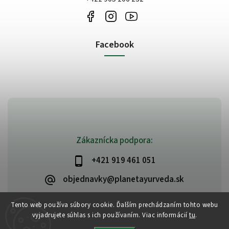
Facebook
Zákaznícka podpora:
+421 919 461 051
objednavky@planetayurveda.sk
Tento web používa súbory cookie. Ďalším prechádzaním tohto webu
vyjadrujete súhlas s ich používaním. Viac informácií
tu
.
Copyright 2026
PlanetAyurveda
. Všetky práva vyhradené.