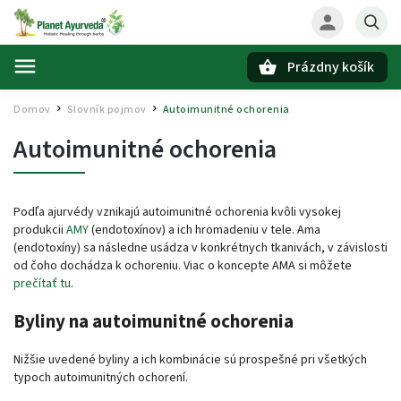
Prázdny košík
Hľadať
Domov
Slovník pojmov
Autoimunitné ochorenia
/
/
Autoimunitné ochorenia
Podľa ajurvédy vznikajú autoimunitné ochorenia kvôli vysokej
produkcii
AMY
(endotoxínov) a ich hromadeniu v tele. Ama
(endotoxíny) sa následne usádza v konkrétnych tkanivách, v závislosti
od čoho dochádza k ochoreniu. Viac o koncepte AMA si môžete
prečítať tu
.
Byliny na autoimunitné ochorenia
Nižšie uvedené byliny a ich kombinácie sú prospešné pri všetkých
typoch autoimunitných ochorení.