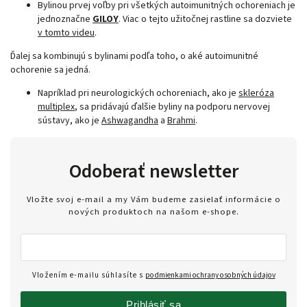
Bylinou prvej voľby pri všetkých autoimunitných ochoreniach je
jednoznačne
GILOY
. Viac o tejto užitočnej rastline sa dozviete
v tomto videu
.
Ďalej sa kombinujú s bylinami podľa toho, o aké autoimunitné
ochorenie sa jedná.
Napríklad pri neurologických ochoreniach, ako je
skleróza
multiplex
, sa pridávajú ďalšie byliny na podporu nervovej
sústavy, ako je
Ashwagandha
a
Brahmi
.
Odoberať newsletter
Vložte svoj e-mail a my Vám budeme zasielať informácie o
nových produktoch na našom e-shope.
Vložením e-mailu súhlasíte s
podmienkami ochrany osobných údajov
Prihlásiť sa