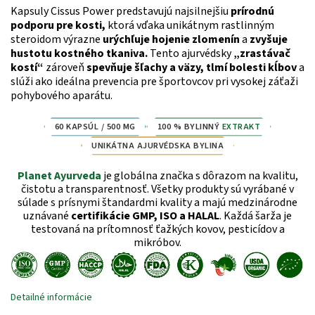
Kapsuly Cissus Power predstavujú najsilnejšiu
prírodnú
podporu pre kosti
,
ktorá vďaka unikátnym rastlinným
steroidom výrazne
urýchľuje
hojenie zlomenín
a
zvyšuje
hustotu kostného tkaniva
.
Tento ajurvédsky
„zrastávač
kostí“
zároveň
spevňuje šľachy a väzy
, tlmí
bolesti kĺbov
a
slúži ako ideálna prevencia pre športovcov pri vysokej záťaži
pohybového aparátu.
60 KAPSÚL / 500 MG
100 % BYLINNÝ
EXTRAKT
UNIKÁTNA AJURVÉDSKA BYLINA
Planet Ayurveda
je globálna značka s dôrazom na kvalitu,
čistotu a transparentnosť. Všetky produkty sú vyrábané v
súlade s prísnymi štandardmi kvality a majú medzinárodne
uznávané
certifikácie GMP, ISO a HALAL
. Každá šarža je
testovaná na prítomnosť ťažkých kovov, pesticídov a
mikróbov.
Detailné informácie