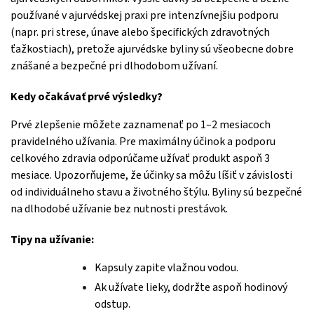
používané v ajurvédskej praxi pre intenzívnejšiu podporu
(napr. pri strese, únave alebo špecifických zdravotných
ťažkostiach)
, pretože ajurvédske byliny sú všeobecne dobre
znášané a bezpečné pri dlhodobom užívaní.
Kedy očakávať prvé výsledky?
Prvé zlepšenie môžete zaznamenať po 1–2 mesiacoch
pravidelného užívania. Pre maximálny účinok a podporu
celkového zdravia odporúčame užívať produkt aspoň 3
mesiace.
Upozorňujeme, že účinky sa môžu líšiť v závislosti
od individuálneho stavu a životného štýlu. Byliny sú bezpečné
na dlhodobé užívanie bez nutnosti prestávok.
Tipy na užívanie:
Kapsuly zapite vlažnou vodou.
Ak užívate lieky, dodržte aspoň hodinový
odstup.