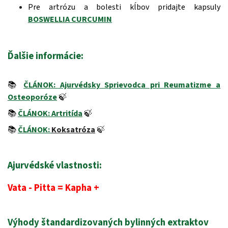
Pre artrózu a bolesti kĺbov pridajte kapsuly
BOSWELLIA CURCUMIN
Ďalšie informácie:
📚
ČLÁNOK: Ajurvédsky Sprievodca pri Reumatizme a
Osteoporóze
🍃
📚
ČLÁNOK: Artritída
🍃
📚
ČLÁNOK:
Koksatróza
🍃
Ajurvédské vlastnosti:
Vata - Pitta = Kapha +
Výhody štandardizovaných bylinných extraktov