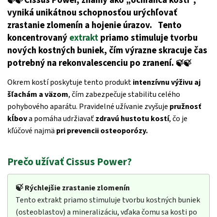
🍃🍃
vyniká unikátnou schopnosťou urýchľovať
zrastanie zlomenín a hojenie úrazov.
Tento
koncentrovaný
extrakt
priamo stimuluje tvorbu
nových kostných buniek, čím výrazne skracuje čas
potrebný na rekonvalescenciu po zranení.
🍃🍃
Okrem kostí poskytuje tento produkt
intenzívnu výživu aj
šľachám a väzom
, čím zabezpečuje stabilitu celého
pohybového aparátu. Pravidelné užívanie zvyšuje
pružnosť
kĺbov
a pomáha udržiavať
zdravú hustotu kostí
, čo je
kľúčové najmä
pri prevencii osteoporózy.
Prečo užívať Cissus Power?
🍃 Rýchlejšie zrastanie zlomenín
Tento extrakt priamo stimuluje tvorbu kostných buniek
(osteoblastov) a mineralizáciu, vďaka čomu sa kosti po