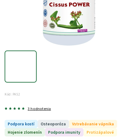
Kód:
PA52
3 hodnotenia
Podpora kostí
Osteoporóza
Vstrebávanie vápnika
Hojenie zlomenín
Podpora imunity
Protizápalové