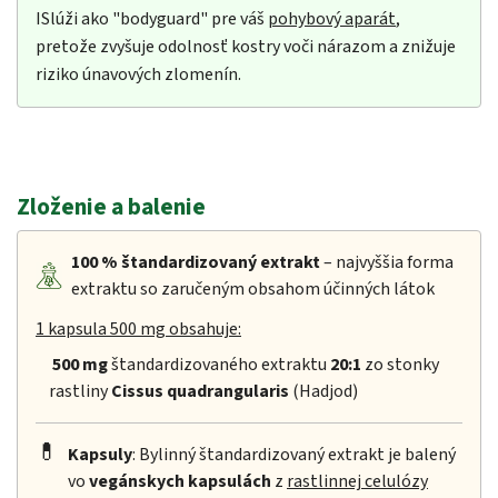
ISlúži ako "bodyguard" pre váš
pohybový aparát
,
pretože zvyšuje odolnosť kostry voči nárazom a znižuje
riziko únavových zlomenín.
Zloženie a balenie
100 %
štandardizovaný extrakt
– najvyššia forma
extraktu so zaručeným obsahom účinných látok
1 kapsula 500 mg obsahuje:
500 mg
štandardizovaného extraktu
20:1
zo stonky
rastliny
Cissus quadrangularis
(Hadjod)
💊
Kapsuly
: Bylinný štandardizovaný extrakt je balený
vo
vegánskych kapsulách
z
rastlinnej celulózy