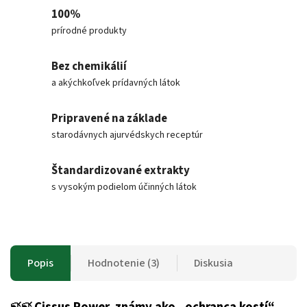
100%
prírodné produkty
Bez chemikálií
a akýchkoľvek prídavných látok
Pripravené na základe
starodávnych ajurvédskych receptúr
Štandardizované extrakty
s vysokým podielom účinných látok
Popis
Hodnotenie (3)
Diskusia
Cissus Power, známy ako „ochranca kostí“,