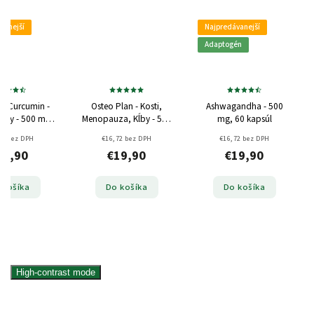
vanejší
Najpredávanejší
Adaptogén
ia-Curcumin -
Osteo Plan - Kosti,
Ashwagandha - 500
paly - 500 mg,
Menopauza, Kĺby - 500
mg, 60 kapsúl
 kapsúl
mg, 60 kapsúl
72 bez DPH
€16,72 bez DPH
€16,72 bez DPH
19,90
€19,90
€19,90
 košíka
Do košíka
Do košíka
High-contrast mode