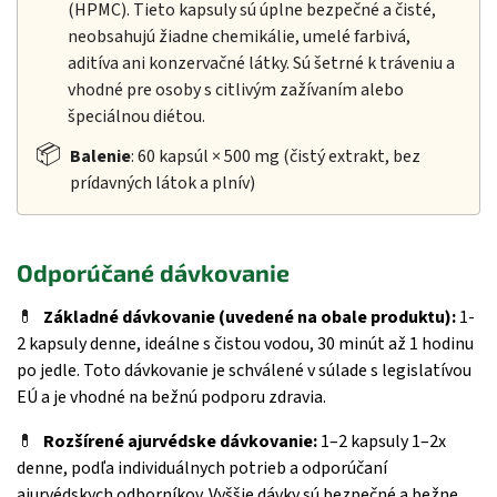
(HPMC). Tieto kapsuly sú úplne bezpečné a čisté,
neobsahujú žiadne chemikálie, umelé farbivá,
aditíva ani konzervačné látky. Sú šetrné k tráveniu a
vhodné pre osoby s citlivým zažívaním alebo
špeciálnou diétou.
📦
Balenie
: 60 kapsúl × 500 mg (čistý extrakt, bez
prídavných látok a plnív)
Odporúčané dávkovanie
💊
Základné dávkovanie (uvedené na obale produktu):
1-
2 kapsuly denne, ideálne s čistou vodou, 30 minút až 1 hodinu
po jedle. Toto dávkovanie je schválené v súlade s legislatívou
EÚ a je vhodné na bežnú podporu zdravia.
💊
Rozšírené ajurvédske dávkovanie:
1–2 kapsuly 1–2x
denne, podľa individuálnych potrieb a odporúčaní
ajurvédskych odborníkov. Vyššie dávky sú bezpečné a bežne