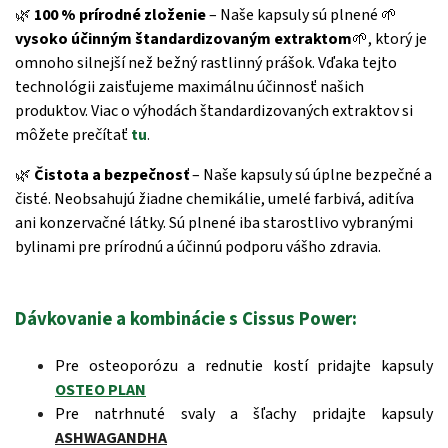
🌿
100 % prírodné zloženie
– Naše kapsuly sú plnené
🌱
vysoko účinným štandardizovaným extraktom
🌱
, ktorý je
omnoho silnejší než bežný rastlinný prášok. Vďaka tejto
technológii zaisťujeme maximálnu účinnosť našich
produktov. Viac o výhodách štandardizovaných extraktov si
môžete prečítať
tu
.
🌿
Čistota a bezpečnosť
– Naše kapsuly sú úplne bezpečné a
čisté. Neobsahujú žiadne chemikálie, umelé farbivá, aditíva
ani konzervačné látky. Sú plnené iba starostlivo vybranými
bylinami pre prírodnú a účinnú podporu vášho zdravia.
Dávkovanie a kombinácie s Cissus Power:
Pre osteoporózu a rednutie kostí pridajte kapsuly
OSTEO PLAN
Pre natrhnuté svaly a šľachy pridajte kapsuly
ASHWAGANDHA