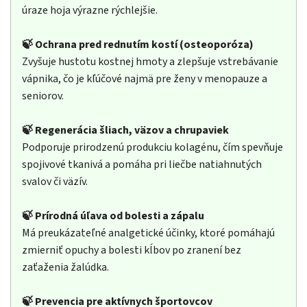
úraze hoja výrazne rýchlejšie.
🍃 Ochrana pred rednutím kostí (osteoporóza)
Zvyšuje hustotu kostnej hmoty a zlepšuje vstrebávanie
vápnika, čo je kľúčové najmä pre ženy v menopauze a
seniorov.
🍃 Regenerácia šliach, väzov a chrupaviek
Podporuje prirodzenú produkciu kolagénu, čím spevňuje
spojivové tkanivá a pomáha pri liečbe natiahnutých
svalov či väzív.
🍃 Prírodná úľava od bolesti a zápalu
Má preukázateľné analgetické účinky, ktoré pomáhajú
zmierniť opuchy a bolesti kĺbov po zranení bez
zaťaženia žalúdka.
🍃 Prevencia pre aktívnych športovcov