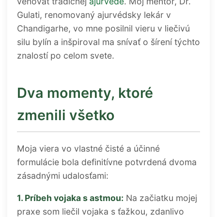
venovať tradičnej
ajurvéde
. Môj mentor, Dr.
Gulati, renomovaný ajurvédsky lekár v
Chandigarhe, vo mne posilnil vieru v liečivú
silu bylín a inšpiroval ma snívať o šírení týchto
znalostí po celom svete.
Dva momenty, ktoré
zmenili všetko
Moja viera vo vlastné čisté a účinné
formulácie bola definitívne potvrdená dvoma
zásadnými udalosťami:
1. Príbeh vojaka s astmou:
Na začiatku mojej
praxe som liečil vojaka s ťažkou, zdanlivo