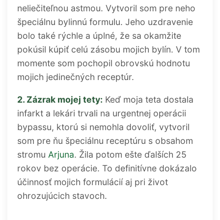
neliečiteľnou astmou. Vytvoril som pre neho
špeciálnu bylinnú formulu. Jeho uzdravenie
bolo také rýchle a úplné, že sa okamžite
pokúsil kúpiť celú zásobu mojich bylín. V tom
momente som pochopil obrovskú hodnotu
mojich jedinečných receptúr.
2. Zázrak mojej tety:
Keď moja teta dostala
infarkt a lekári trvali na urgentnej operácii
bypassu, ktorú si nemohla dovoliť, vytvoril
som pre ňu špeciálnu receptúru s obsahom
stromu
Arjuna
. Žila potom ešte ďalších 25
rokov bez operácie. To definitívne dokázalo
účinnosť mojich formulácií aj pri život
ohrozujúcich stavoch.