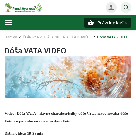
Prázdny košík
Hľadať
Domov
ČLÁNKY A VIDEÁ
VIDEÁ
O AJURVÉDE
Dóša VATA VIDEO
/
/
/
/
Dóša VATA VIDEO
Video: Dóša VATA - hlavné charakteristiky dóše Vata, nerovnováha dóše
Vata, čo pomáha na zvýšenú dóšu Vata
Dĺžka videa: 19:33
min