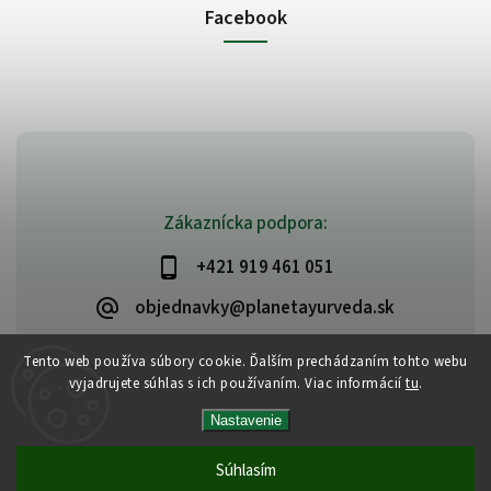
Facebook
Zákaznícka podpora:
+421 919 461 051
objednavky@planetayurveda.sk
Tento web používa súbory cookie. Ďalším prechádzaním tohto webu
vyjadrujete súhlas s ich používaním. Viac informácií
tu
.
Copyright 2026
PlanetAyurveda
. Všetky práva vyhradené.
Nastavenie
Upraviť nastavenie cookies
Vytvořil
Shoptet
| Design
Shoptak.cz
|
Design by Almao.eu
Súhlasím