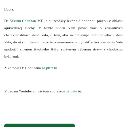
Popis:
Dr.
Vikram Chauhan
MD je ajurvédsky lekár s dlhodobou praxou v oblasti
ajurvédskej liečby. V tomto videu Vám povie viac o základných
charakteristikách dóše Vata, o tom, ako sa prejavuje nerovnováha v dóši
Vata, do akých chorôb môže táto nerovnováha vyústiť a tiež ako dóšu Vata
upokojiť zmenou životného štýlu, správnym výberom stravy a vhodnými
bylinami.
Životopis Dr. Chauhana
nájdete tu
.
Video na Youtube vo väčšom zobrazení
nájdete tu
.