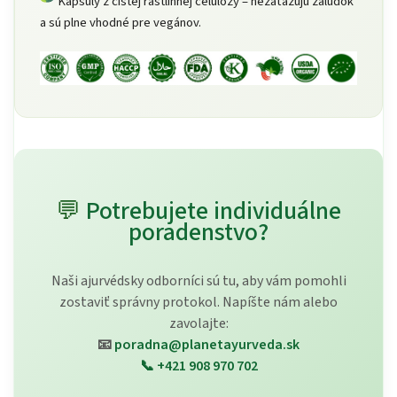
Kapsuly z čistej rastlinnej celulózy – nezaťažujú žalúdok
a sú plne vhodné pre vegánov.
💬
Potrebujete individuálne
poradenstvo?
Naši ajurvédsky odborníci sú tu, aby vám pomohli
zostaviť správny protokol. Napíšte nám alebo
zavolajte:
📧
poradna@planetayurveda.sk
📞
+421 908 970 702