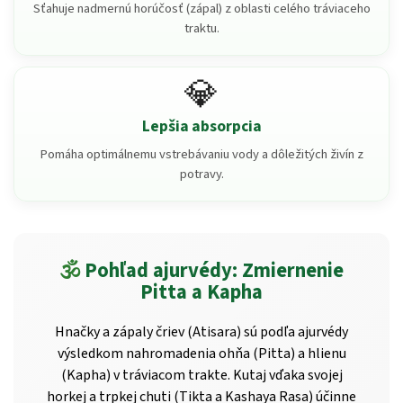
Sťahuje nadmernú horúčosť (zápal) z oblasti celého tráviaceho
traktu.
💎
Lepšia absorpcia
Pomáha optimálnemu vstrebávaniu vody a dôležitých živín z
potravy.
🕉️
Pohľad ajurvédy: Zmiernenie
Pitta a Kapha
Hnačky a zápaly čriev (Atisara) sú podľa ajurvédy
výsledkom nahromadenia ohňa (Pitta) a hlienu
(Kapha) v tráviacom trakte. Kutaj vďaka svojej
horkej a trpkej chuti (Tikta a Kashaya Rasa) účinne