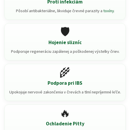
Proti infekciám
Pôsobí antibakteriálne, likviduje črevné parazity a
toxíny
.
🛡️
Hojenie slizníc
Podporuje regeneráciu zapálenej a poškodenej výstelky čriev.
🌾
Podpora pri IBS
Upokojuje nervové zakončenia v črevách a tlmí nepríjemné kŕče.
🔥
Ochladenie Pitty