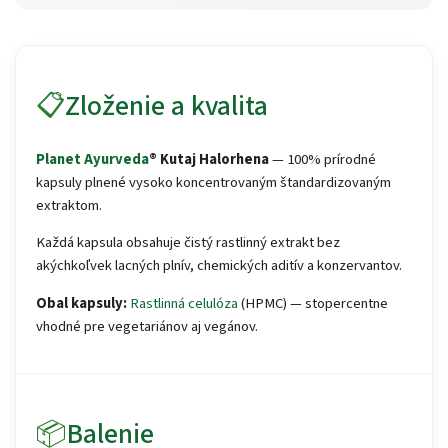
📋
Zloženie a kvalita
Planet Ayurveda
® Kutaj Halorhena
— 100% prírodné
kapsuly plnené vysoko koncentrovaným štandardizovaným
extraktom.
Každá kapsula obsahuje čistý rastlinný extrakt bez
akýchkoľvek lacných plnív, chemických aditív a konzervantov.
Obal kapsuly:
Rastlinná celulóza
(HPMC) — stopercentne
vhodné pre vegetariánov aj vegánov.
📦
Balenie