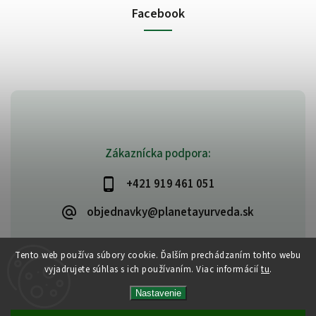
Facebook
Zákaznícka podpora:
+421 919 461 051
objednavky@planetayurveda.sk
Tento web používa súbory cookie. Ďalším prechádzaním tohto webu
vyjadrujete súhlas s ich používaním. Viac informácií
tu
.
Copyright 2026
PlanetAyurveda
. Všetky práva vyhradené.
Nastavenie
Upraviť nastavenie cookies