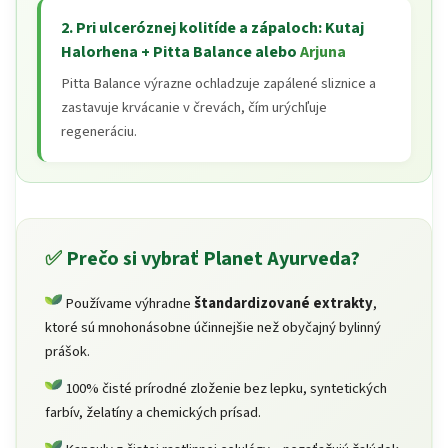
2. Pri ulceróznej kolitíde a zápaloch: Kutaj
Halorhena +
Pitta Balance
alebo
Arjuna
Pitta Balance výrazne ochladzuje zapálené sliznice a
zastavuje krvácanie v črevách, čím urýchľuje
regeneráciu.
✅
Prečo si vybrať Planet Ayurveda?
Používame výhradne
štandardizované extrakty
,
ktoré sú mnohonásobne účinnejšie než obyčajný bylinný
prášok.
100% čisté prírodné zloženie bez lepku, syntetických
farbív, želatíny a chemických prísad.