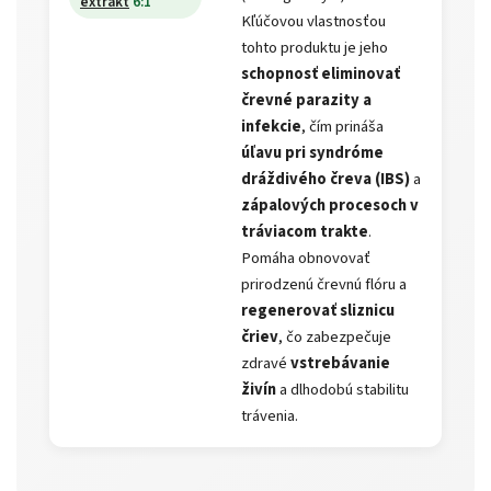
extrakt
6:1
Kľúčovou vlastnosťou
tohto produktu je jeho
schopnosť eliminovať
črevné parazity a
infekcie
, čím prináša
úľavu pri syndróme
dráždivého čreva (IBS)
a
zápalových procesoch v
tráviacom trakte
.
Pomáha obnovovať
prirodzenú črevnú flóru a
regenerovať sliznicu
čriev
, čo zabezpečuje
zdravé
vstrebávanie
živín
a dlhodobú stabilitu
trávenia.