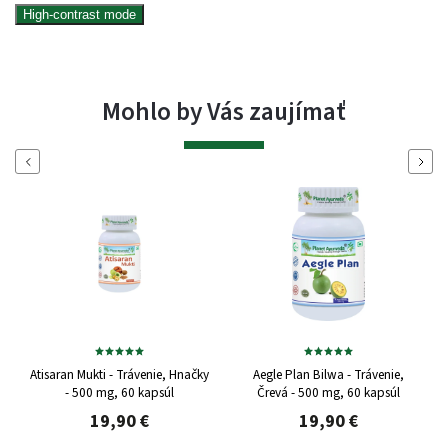
High-contrast mode
Mohlo by Vás zaujímať
Naspäť
Ďalej
Atisaran Mukti - Trávenie, Hnačky
Aegle Plan Bilwa - Trávenie,
- 500 mg, 60 kapsúl
Črevá - 500 mg, 60 kapsúl
19,90 €
19,90 €