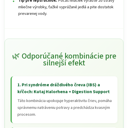
Tip pre lepší účinok:
Počas hnačiek vyraďte zo stravy
mliečne výrobky, ťažké vyprážané jedlá a pite dostatok
prevarenej vody.
🌿 Odporúčané kombinácie pre
silnejší efekt
1. Pri syndróme dráždivého čreva (IBS) a
kŕčoch: Kutaj Halorhena +
Digestion Support
Táto kombinácia upokojuje hyperaktivitu čriev, pomáha
správnemu natráveniu potravy a predchádza kvasným
procesom.