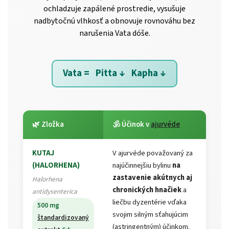
ochladzuje zapálené prostredie, vysušuje
nadbytočnú vlhkosť a obnovuje rovnováhu bez
narušenia Vata dóše.
Vata = Pitta ↓ Kapha ↓
🌿 Zložka
🕉️ Účinok v
ajurvéde
KUTAJ
V ajurvéde považovaný za
(HALORHENA)
najúčinnejšiu bylinu
na
zastavenie akútnych aj
Halorhena
chronických hnačiek
a
antidysenterica
liečbu dyzentérie vďaka
500 mg
svojim silným sťahujúcim
štandardizovaný
(astringentným) účinkom.