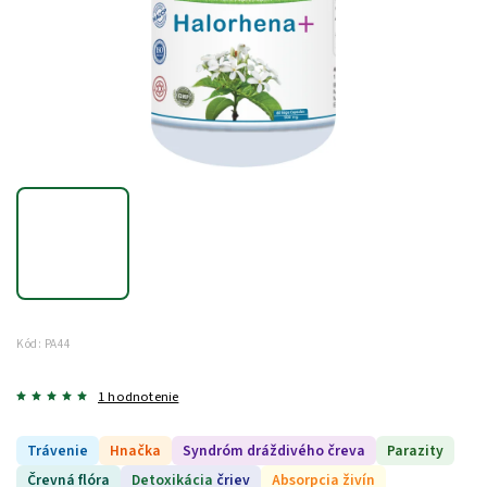
Kód:
PA44
1 hodnotenie
Trávenie
Hnačka
Syndróm dráždivého čreva
Parazity
Črevná flóra
Detoxikácia
čriev
Absorpcia živín