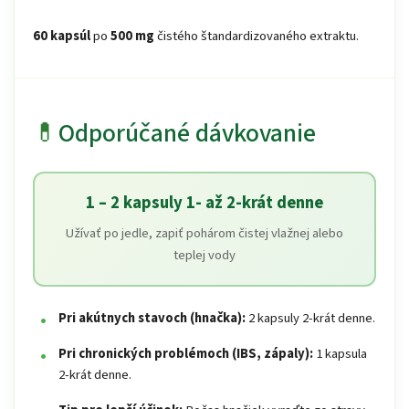
60 kapsúl
po
500 mg
čistého štandardizovaného extraktu.
💊
Odporúčané dávkovanie
1 – 2 kapsuly 1- až 2-krát denne
Užívať po jedle, zapiť pohárom čistej vlažnej alebo
teplej vody
Pri akútnych stavoch (hnačka):
2 kapsuly 2-krát denne.
Pri chronických problémoch (IBS, zápaly):
1 kapsula
2-krát denne.