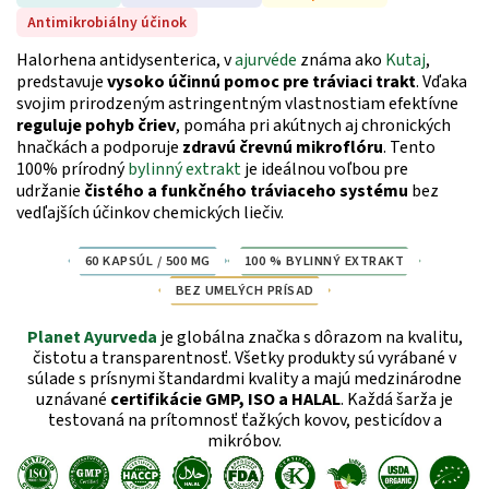
Antimikrobiálny účinok
Halorhena antidysenterica, v
ajurvéde
známa ako
Kutaj
,
predstavuje
vysoko účinnú pomoc pre tráviaci trakt
. Vďaka
svojim prirodzeným astringentným vlastnostiam efektívne
reguluje pohyb čriev
, pomáha pri akútnych aj chronických
hnačkách a podporuje
zdravú črevnú mikroflóru
.
Tento
100% prírodný
bylinný extrakt
je ideálnou voľbou pre
udržanie
čistého a funkčného tráviaceho systému
bez
vedľajších účinkov chemických liečiv.
60 KAPSÚL / 500 MG
100 % BYLINNÝ EXTRAKT
BEZ UMELÝCH PRÍSAD
Planet Ayurveda
je globálna značka s dôrazom na kvalitu,
čistotu a transparentnosť. Všetky produkty sú vyrábané v
súlade s prísnymi štandardmi kvality a majú medzinárodne
uznávané
certifikácie GMP, ISO a HALAL
. Každá šarža je
testovaná na prítomnosť ťažkých kovov, pesticídov a
mikróbov.