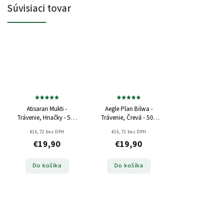
Súvisiaci tovar
Atisaran Mukti -
Aegle Plan Bilwa -
Trávenie, Hnačky - 500
Trávenie, Črevá - 500
mg, 60 kapsúl
mg, 60 kapsúl
€16,72 bez DPH
€16,72 bez DPH
€19,90
€19,90
Do košíka
Do košíka