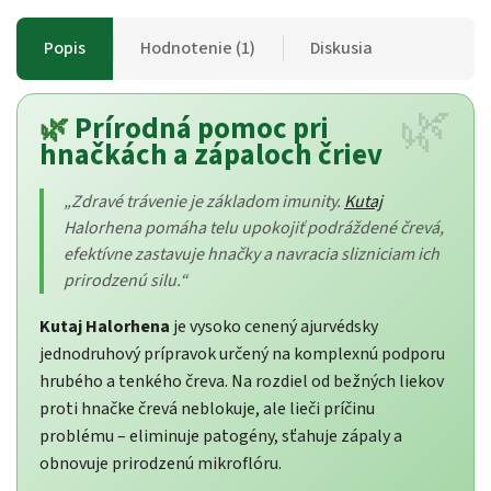
Popis
Hodnotenie (1)
Diskusia
🌿
Prírodná pomoc pri
hnačkách a zápaloch čriev
„Zdravé trávenie je základom imunity.
Kutaj
Halorhena pomáha telu upokojiť podráždené črevá,
efektívne zastavuje hnačky a navracia slizniciam ich
prirodzenú silu.“
Kutaj Halorhena
je vysoko cenený ajurvédsky
jednodruhový prípravok určený na komplexnú podporu
hrubého a tenkého čreva. Na rozdiel od bežných liekov
proti hnačke črevá neblokuje, ale lieči príčinu
problému – eliminuje patogény, sťahuje zápaly a
obnovuje prirodzenú mikroflóru.