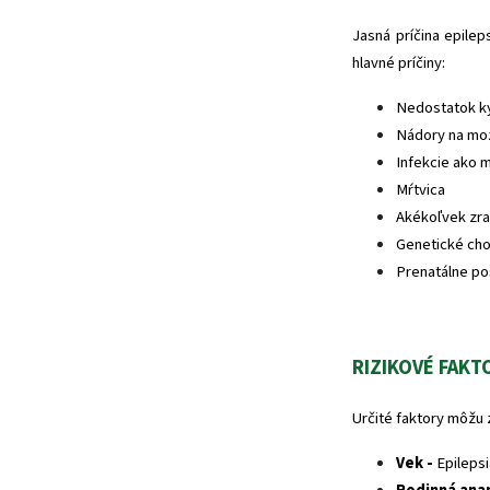
Jasná príčina epile
hlavné príčiny:
Nedostatok ky
Nádory na mo
Infekcie ako m
Mŕtvica
Akékoľvek zr
Genetické cho
Prenatálne p
RIZIKOVÉ FAKT
Určité faktory môžu 
Vek -
Epilepsi