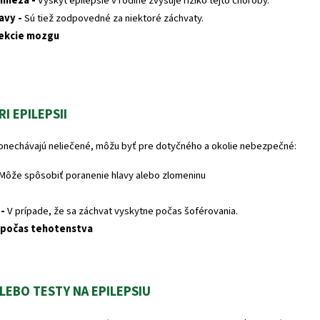
mnéza -
Výskyt epilepsie v rodine zvyšuje riziko tejto choroby.
avy -
Sú tiež zodpovedné za niektoré záchvaty.
fekcie mozgu
I EPILEPSII
ponechávajú neliečené, môžu byť pre dotyčného a okolie nebezpečné:
Môže spôsobiť poranenie hlavy alebo zlomeninu
 -
V prípade, že sa záchvat vyskytne počas šoférovania.
 počas tehotenstva
LEBO TESTY NA EPILEPSIU