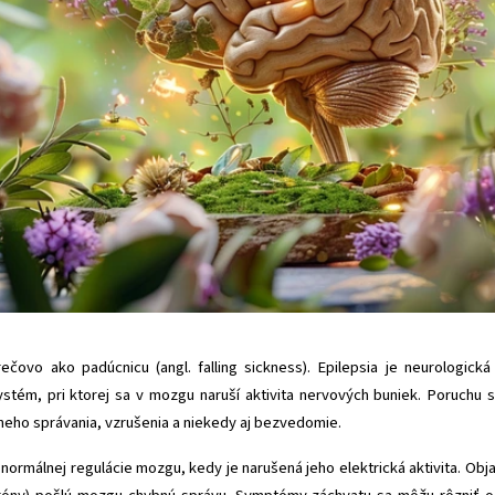
ečovo ako padúcnicu (angl. falling sickness). Epilepsia je neurologická
ystém, pri ktorej sa v mozgu naruší aktivita nervových buniek. Poruchu 
neho správania, vzrušenia a niekedy aj bezvedomie.
normálnej regulácie mozgu, kedy je narušená jeho elektrická aktivita. Obja