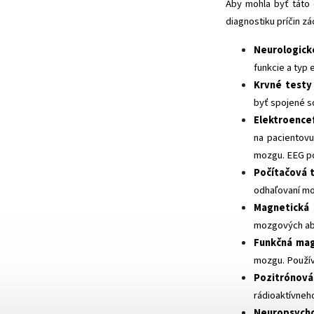
Aby mohla byť táto
diagnostiku príčin zá
Neurologick
funkcie a typ 
Krvné testy
byť spojené s
Elektroence
na pacientovu
mozgu. EEG po
Počítačová 
odhaľovaní mo
Magnetická 
mozgových ab
Funkčná mag
mozgu. Používa
Pozitrónová
rádioaktívneho
Neuropsych