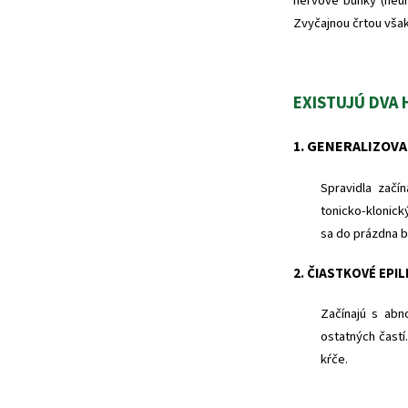
nervové bunky (neu
Zvyčajnou črtou však 
EXISTUJÚ DVA 
1. GENERALIZOVA
Spravidla začí
tonicko-klonick
sa do prázdna b
2. ČIASTKOVÉ EPI
Začínajú s abn
ostatných častí
kŕče.