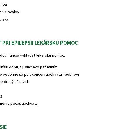
stva
enie svalov
znaky
 PRI EPILEPSII LEKÁRSKU POMOC
adoch treba vyhľadať lekársku pomoc:
lhšiu dobu, t.j. viac ako päť minút
o vedomie sa po ukončení záchvatu neobnoví
je druhý záchvat
ka
nenie počas záchvatu
SIE