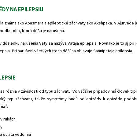
DY NA EPILEPSIU
sia známa ako Apasmara a epileptické záchvaty ako Akshpaka. V Ajurvéde j
 podľa toho, ktorá dóša je narušená.
v dôsledku narušenia Vaty sa nazýva Vataja epilepsia. Rovnako je to aj pri 
lepsia. Pri narušení všetkých troch dóší sa objavuje Sannipataja epilepsia.
LEPSIE
a rôznia v závislosti od typu záchvatu. Vo väčšine prípadov má človek trpia
naký typ záchvatu, takže symptómy budú od epizódy k epizóde podob
ňať:
 v rukách
ty
a strata vedomia