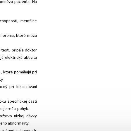
amnézu pacienta. Na
chopnosti, mentálne
chorenia, ktoré môžu
 testu pripája doktor
 elektrickú aktivitu
, ktoré pomáhajú pri
y.
ný pri lokalizovaní
oku špecifickej časti
o je reč a pohyb.
ožstvo nízkej dávky
jeho abnormality.
 rečové schopnosti.