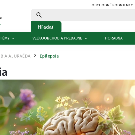
OBCHODNÉ PODMIENKY
:
1
Hľadať
 TÉMY
VEĽKOOBCHOD A PREDAJNE
PORADŇA
B A AJURVÉDA
Epilepsia
/
ia