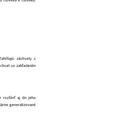
 človeka k človeku.
Zahŕňajú: záchvaty s
záchvat so zahľadením
 rozšíriť aj do jeho
dárne generalizované