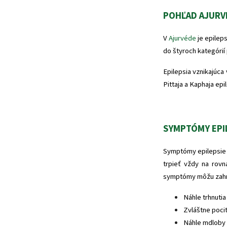
POHĽAD AJURVÉ
V
Ajurvéde
je epilep
do štyroch kategórií
Epilepsia vznikajúca 
Pittaja a Kaphaja epi
SYMPTÓMY EPI
Symptómy epilepsie s
trpieť vždy na rov
symptómy môžu zahŕ
Náhle trhnutia
Zvláštne poci
Náhle mdloby 