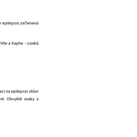
e epilepsia začlenená
Pitte a Kaphe - vzniká
ci na epilepsiu sklon
né. Obvyklé znaky a