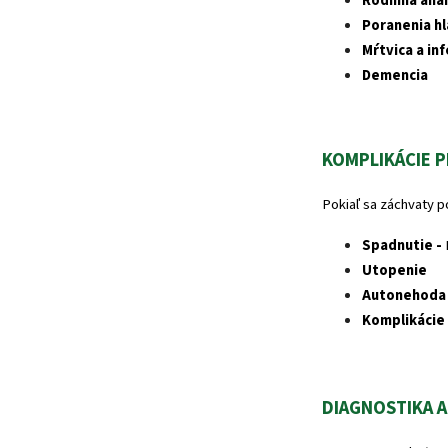
Rodinná ana
Poranenia hl
Mŕtvica a in
Demencia
KOMPLIKÁCIE PR
Pokiaľ sa záchvaty 
Spadnutie -
Utopenie
Autonehoda
Komplikácie
DIAGNOSTIKA A