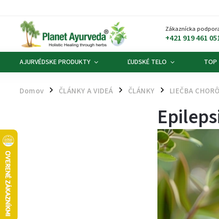
Zákaznícka podpora
+421 919 461 05
AJURVÉDSKE PRODUKTY
ĽUDSKÉ TELO
TOP
Domov
ČLÁNKY A VIDEÁ
ČLÁNKY
LIEČBA CHORÔ
/
/
/
Epileps