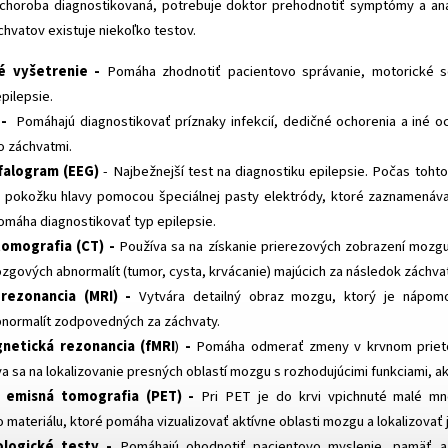
 choroba diagnostikovaná, potrebuje doktor prehodnotiť symptómy a an
chvatov existuje niekoľko testov.
é vyšetrenie -
Pomáha zhodnotiť pacientovo správanie, motorické s
epilepsie.
 -
Pomáhajú diagnostikovať príznaky infekcií, dedičné ochorenia a iné o
o záchvatmi.
falogram (EEG)
- Najbežnejší test na diagnostiku epilepsie. Počas tohto
 pokožku hlavy pomocou špeciálnej pasty elektródy, ktoré zaznamenávajú
máha diagnostikovať typ epilepsie.
tomografia (CT) -
Používa sa na získanie prierezových zobrazení mozgu
zgových abnormalít (tumor, cysta, krvácanie) majúcich za následok záchvat
rezonancia (MRI) -
Vytvára detailný obraz mozgu, ktorý je nápomoc
normalít zodpovedných za záchvaty.
netická rezonancia (fMRI
)
-
Pomáha odmerať zmeny
v krvnom priet
 sa na lokalizovanie presných oblastí mozgu s rozhodujúcimi funkciami, ak
 emisná tomografia (PET) -
Pri PET je do krvi vpichnuté malé mn
 materiálu, ktoré pomáha vizualizovať aktívne oblasti mozgu a lokalizovať 
ologické testy -
Pomáhajú ohodnotiť pacientovo myslenie, pamäť a