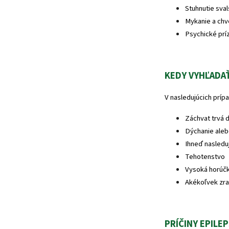
Stuhnutie sval
Mykanie a chv
Psychické prí
KEDY VYHĽADAŤ
V nasledujúcich príp
Záchvat trvá d
Dýchanie aleb
Ihneď nasledu
Tehotenstvo
Vysoká horúč
Akékoľvek zra
PRÍČINY EPILEP