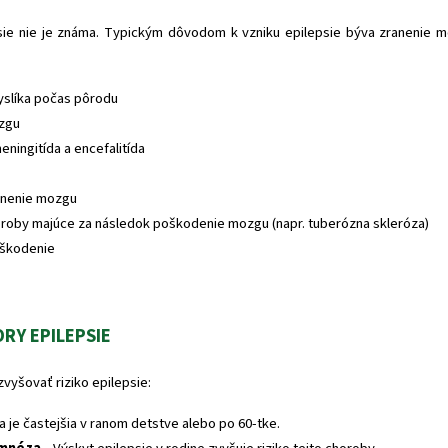
psie nie je známa. Typickým dôvodom k vzniku epilepsie býva zranenie m
slíka počas pôrodu
zgu
eningitída a encefalitída
anenie mozgu
roby majúce za následok poškodenie mozgu (napr. tuberózna skleróza)
oškodenie
ORY EPILEPSIE
zvyšovať riziko epilepsie:
a je častejšia v ranom detstve alebo po 60-tke.