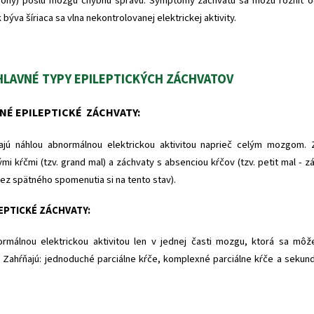
róny) pošlú mozgu chybnú správu. Symptómy záchvatu sa môžu rôzniť od
býva šíriaca sa vlna nekontrolovanej elektrickej aktivity.
HLAVNÉ TYPY EPILEPTICKÝCH ZÁCHVATOV
NÉ EPILEPTICKÉ ZÁCHVATY:
najú náhlou abnormálnou elektrickou aktivitou naprieč celým mozgom. 
ými kŕčmi (tzv. grand mal) a záchvaty s absenciou kŕčov (tzv. petit mal - 
ez spätného spomenutia si na tento stav).
LEPTICKÉ ZÁCHVATY:
ormálnou elektrickou aktivitou len v jednej časti mozgu, ktorá sa môže
. Zahŕňajú: jednoduché parciálne kŕče, komplexné parciálne kŕče a sekun