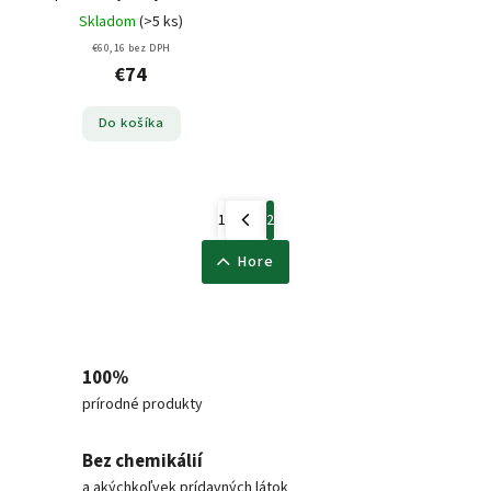
Skladom
(>5 ks)
€60,16 bez DPH
€74
Do košíka
1
2
Hore
100%
prírodné produkty
Bez chemikálií
a akýchkoľvek prídavných látok