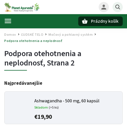
Prázdny košík
Hľadať
Domov
ĽUDSKÉ TELO
Močový a pohlavný systém
/
/
/
Podpora otehotnenia a neplodnosť
Podpora otehotnenia a
neplodnosť
, Strana 2
Najpredávanejšie
Ashwagandha - 500 mg, 60 kapsúl
Skladom
(>5 ks)
€19,90