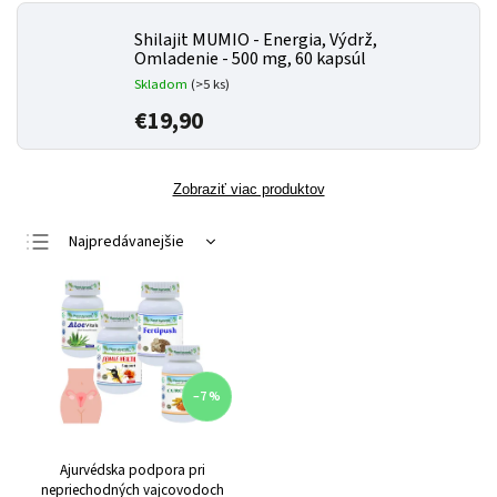
Shilajit MUMIO - Energia, Výdrž,
Omladenie - 500 mg, 60 kapsúl
Skladom
(>5 ks)
€19,90
Zobraziť viac produktov
Najpredávanejšie
Najlacnejšie
Najdrahšie
Abecedne
–7 %
Ajurvédska podpora pri
nepriechodných vajcovodoch