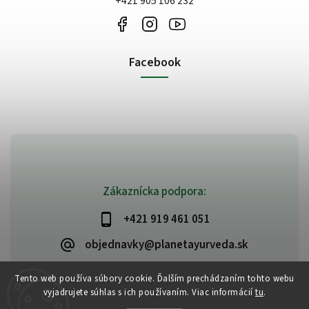
+421 905 106 232
Facebook
Zákaznícka podpora:
+421 919 461 051
objednavky@planetayurveda.sk
Tento web používa súbory cookie. Ďalším prechádzaním tohto webu
vyjadrujete súhlas s ich používaním. Viac informácií
tu
.