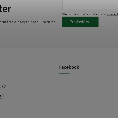
ter
Vložením e-mailu súhlasíte s
podmienk
Prihlásiť sa
nformácie o nových produktoch na
Facebook
 232