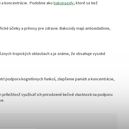
ti a koncentrácie. Podobne ako
bakopazidy
, ktoré sa tiež
ické účinky a prínosy pre zdravie. Bakozidy majú antioxidatívne,
 rôznych tropických oblastiach a je známe, že obsahuje vysoké
rí podpora kognitívnych funkcií, zlepšenie pamäti a koncentrácie,
 príležitosť využívať ich prirodzené liečivé vlastnosti na podporu
ve.