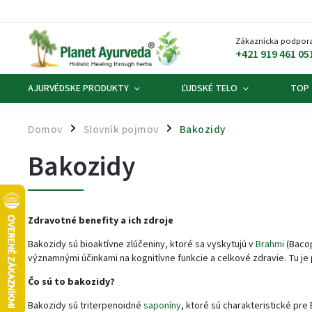
Zákaznícka podpora
+421 919 461 05
AJURVÉDSKE PRODUKTY
ĽUDSKÉ TELO
TOP
Domov
Slovník pojmov
Bakozidy
/
/
Bakozidy
Zdravotné benefity a ich zdroje
Bakozidy sú bioaktívne zlúčeniny, ktoré sa vyskytujú v
Brahmi
(Bacop
významnými účinkami na kognitívne funkcie a celkové zdravie. Tu je
Čo sú to bakozidy?
Bakozidy sú triterpenoidné
saponíny
, ktoré sú charakteristické pr