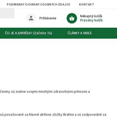
PODMIENKY OCHRANY OSOBNÝCH ÚDAJOV
KONTAKT
DOPRAVA
Nákupný košík
Prihlásenie
Prázdny košík
ČO JE AJURVÉDA? (Začnite Tu)
ČLÁNKY A VIDEÁ
O NÁS
lúčeniny sú známe svojimi mnohými zdravotnými prínosmi a
ny sú považované za hlavné aktívne zložky Brahmi a sú zodpovedné za