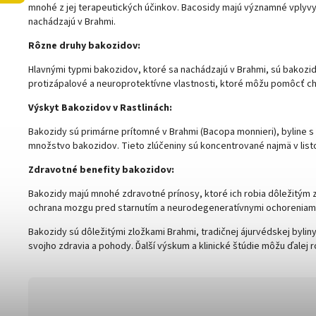
mnohé z jej terapeutických účinkov. Bacosidy majú významné vplyv
nachádzajú v Brahmi.
Rôzne druhy bakozidov:
Hlavnými typmi bakozidov, ktoré sa nachádzajú v Brahmi, sú bakozid 
protizápalové a neuroprotektívne vlastnosti, ktoré môžu pomôcť c
Výskyt Bakozidov v Rastlinách:
Bakozidy sú primárne prítomné v Brahmi (Bacopa monnieri), byline s 
množstvo bakozidov. Tieto zlúčeniny sú koncentrované najmä v list
Zdravotné benefity bakozidov:
Bakozidy majú mnohé zdravotné prínosy, ktoré ich robia dôležitým z
ochrana mozgu pred starnutím a neurodegeneratívnymi ochoreniam
Bakozidy sú dôležitými zložkami Brahmi, tradičnej ájurvédskej byliny
svojho zdravia a pohody. Ďalší výskum a klinické štúdie môžu ďalej