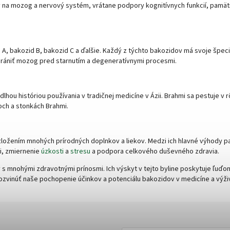
y na mozog a nervový systém, vrátane podpory kognitívnych funkcií, pamä
A, bakozid B, bakozid C a ďalšie. Každý z týchto bakozidov má svoje špecif
hrániť mozog pred starnutím a degeneratívnymi procesmi.
dlhou históriou používania v tradičnej medicíne v Ázii. Brahmi sa pestuje v
och a stonkách Brahmi.
ložením mnohých prírodných doplnkov a liekov. Medzi ich hlavné výhody pat
i, zmiernenie
úzkosti
a
stresu
a podpora celkového duševného zdravia.
 s mnohými zdravotnými prínosmi. Ich výskyt v tejto byline poskytuje ľuďom
 rozvinúť naše pochopenie účinkov a potenciálu bakozidov v medicíne a výži