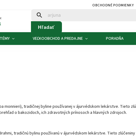
OBCHODNÉ PODMIENKY
:
1
Hľadať
 TÉMY
VEĽKOOBCHOD A PREDAJNE
PORADŇA
a monnieri), tradičnej byline používanej v ájurvédskom lekárstve. Tieto z
 prehľad o bakozidoch, ich zdravotných prínosoch a hlavných zdrojoch.
e Brahmi, tradičnú bylinu používanú v ájurvédskom lekárstve. Tieto zlúčeni