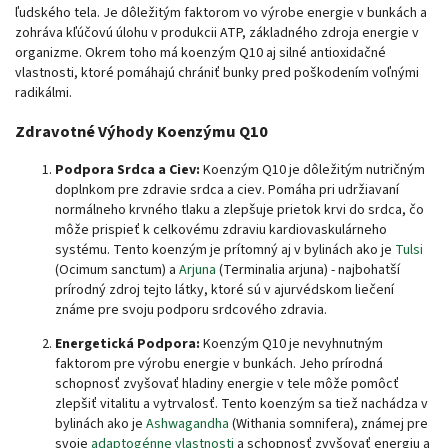
ľudského tela. Je dôležitým faktorom vo výrobe energie v bunkách a
zohráva kľúčovú úlohu v produkcii ATP, základného zdroja energie v
organizme. Okrem toho má koenzým Q10 aj silné antioxidačné
vlastnosti, ktoré pomáhajú chrániť bunky pred poškodením voľnými
radikálmi.
Zdravotné Výhody Koenzýmu Q10
Podpora Srdca a Ciev:
Koenzým Q10 je dôležitým nutričným
doplnkom pre zdravie srdca a ciev. Pomáha pri udržiavaní
normálneho krvného tlaku a zlepšuje prietok krvi do srdca, čo
môže prispieť k celkovému zdraviu kardiovaskulárneho
systému. Tento koenzým je prítomný aj v bylinách ako je
Tulsi
(Ocimum sanctum) a
Arjuna
(Terminalia arjuna) - najbohatší
prírodný zdroj tejto látky, ktoré sú v ajurvédskom liečení
známe pre svoju podporu srdcového zdravia.
Energetická Podpora:
Koenzým Q10 je nevyhnutným
faktorom pre výrobu energie v bunkách. Jeho prírodná
schopnosť zvyšovať hladiny energie v tele môže pomôcť
zlepšiť vitalitu a vytrvalosť. Tento koenzým sa tiež nachádza v
bylinách ako je
Ashwagandha
(Withania somnifera), známej pre
svoje
adaptogénne vlastnosti
a schopnosť zvyšovať energiu a