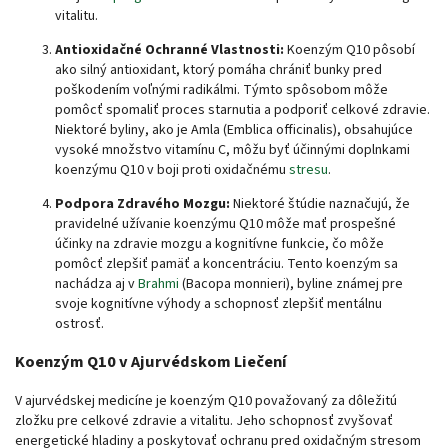
vitalitu.
Antioxidačné Ochranné Vlastnosti:
Koenzým Q10 pôsobí
ako silný antioxidant, ktorý pomáha chrániť bunky pred
poškodením voľnými radikálmi. Týmto spôsobom môže
pomôcť spomaliť proces starnutia a podporiť celkové zdravie.
Niektoré byliny, ako je Amla (Emblica officinalis), obsahujúce
vysoké množstvo vitamínu C, môžu byť účinnými doplnkami
koenzýmu Q10 v boji proti oxidačnému
stresu
.
Podpora Zdravého Mozgu:
Niektoré štúdie naznačujú, že
pravidelné užívanie koenzýmu Q10 môže mať prospešné
účinky na zdravie mozgu a kognitívne funkcie, čo môže
pomôcť zlepšiť pamäť a koncentráciu. Tento koenzým sa
nachádza aj v
Brahmi
(Bacopa monnieri), byline známej pre
svoje kognitívne výhody a schopnosť zlepšiť mentálnu
ostrosť.
Koenzým Q10 v Ajurvédskom Liečení
V ajurvédskej medicíne je koenzým Q10 považovaný za dôležitú
zložku pre celkové zdravie a vitalitu. Jeho schopnosť zvyšovať
energetické hladiny a poskytovať ochranu pred oxidačným stresom