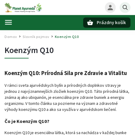
Prázdny košík
Hľadať
Domov
Slovník pojmov
Koenzým Q10
/
/
Koenzým Q10
Koenzým Q10: Prírodná Sila pre Zdravie a Vitalitu
V rámci sveta ajurvédskych bylín a prírodných doplnkov stravy je
jednou z najvýznamnejších zložiek koenzým Q10. Táto prírodná látka,
známa aj ako ubiquinón, je esenciálna pre zdravie buniek a energiu
organizmu. V tomto článku sa pozrieme na význam a zdravotné
výhody koenzýmu Q10 a ako sa využíva v ajurvédskom liečení.
Čo je Koenzým Q10?
Koenzým Q10 je esenciálna látka, ktorá sa nachádza v každej bunke