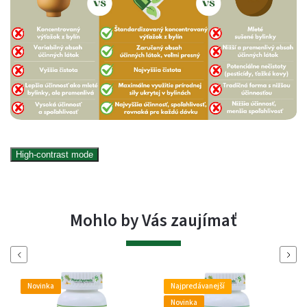
High-contrast mode
Mohlo by Vás zaujímať
Naspäť
Ďalej
Novinka
Najpredávanejší
Novinka