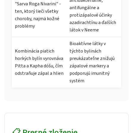
antibakteriálne,
"Sarva Roga Nivarini" -
antifungálne a
ten, ktorý lieči všetky
protizápalové účinky
choroby, najmä kožné
azadirachtínu a ďalších
problémy
látok v Neeme
Bioaktívne látky v
Kombinácia piatich
týchto bylinách
horkých bylín vyrovnáva
preukázateľne znižujú
Pitta a Kapha dóšu, čím
zápalové markery a
odstraňuje zápal a hlien
podporujú imunitný
systém
📋 Presné zloženie