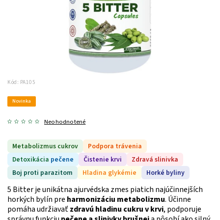
Kód:
PA105
Novinka
Neohodnotené
Metabolizmus cukrov
Podpora trávenia
Detoxikácia
pečene
Čistenie krvi
Zdravá slinivka
Boj proti parazitom
Hladina glykémie
Horké byliny
5 Bitter je unikátna ajurvédska zmes piatich najúčinnejších
horkých bylín pre
harmonizáciu metabolizmu
. Účinne
pomáha udržiavať
zdravú hladinu cukru v krvi
, podporuje
správnu funkciu
pečene a slinivky brušnej
a pôsobí ako silný