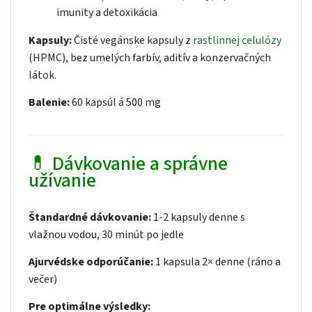
imunity a detoxikácia
Kapsuly:
Čisté vegánske kapsuly z
rastlinnej celulózy
(HPMC), bez umelých farbív, aditív a konzervačných
látok.
Balenie:
60 kapsúl á 500 mg
💊 Dávkovanie a správne
užívanie
Štandardné dávkovanie:
1-2 kapsuly denne s
vlažnou vodou, 30 minút po jedle
Ajurvédske odporúčanie:
1 kapsula 2× denne (ráno a
večer)
Pre optimálne výsledky: