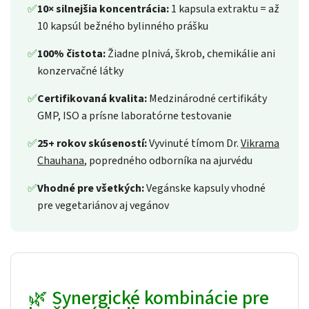
✅
10× silnejšia koncentrácia:
1 kapsula extraktu = až
10 kapsúl bežného bylinného prášku
✅
100% čistota:
Žiadne plnivá, škrob, chemikálie ani
konzervačné látky
✅
Certifikovaná kvalita:
Medzinárodné certifikáty
GMP, ISO a prísne laboratórne testovanie
✅
25+ rokov skúseností:
Vyvinuté tímom Dr.
Vikrama
Chauhana
, popredného odborníka na ajurvédu
✅
Vhodné pre všetkých:
Vegánske kapsuly vhodné
pre vegetariánov aj vegánov
🌿 Synergické kombinácie pre