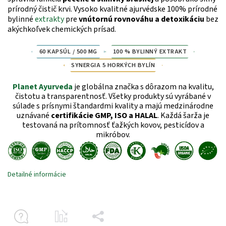
prírodný čistič krvi.
Vysoko kvalitné ajurvédske 100% prírodné
bylinné
extrakty
pre
vnútornú rovnováhu a detoxikáciu
bez
akýchkoľvek chemických prísad.
60 KAPSÚL / 500 MG
100 % BYLINNÝ EXTRAKT
SYNERGIA 5 HORKÝCH BYLÍN
Planet Ayurveda
je globálna značka s dôrazom na kvalitu,
čistotu a transparentnosť. Všetky produkty sú vyrábané v
súlade s prísnymi štandardmi kvality a majú medzinárodne
uznávané
certifikácie GMP, ISO a HALAL
. Každá šarža je
testovaná na prítomnosť ťažkých kovov, pesticídov a
mikróbov.
Detailné informácie