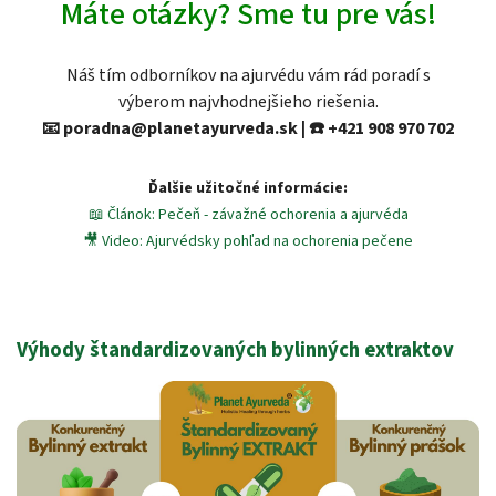
Máte otázky? Sme tu pre vás!
Náš tím odborníkov na ajurvédu vám rád poradí s
výberom najvhodnejšieho riešenia.
📧 poradna@planetayurveda.sk | ☎️ +421 908 970 702
Ďalšie užitočné informácie:
📖 Článok: Pečeň - závažné ochorenia a ajurvéda
🎥 Video: Ajurvédsky pohľad na ochorenia pečene
Výhody štandardizovaných bylinných extraktov