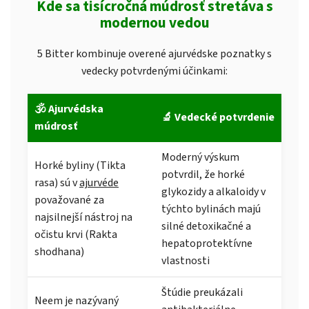
Kde sa tisícročná múdrosť stretáva s
modernou vedou
5 Bitter kombinuje overené ajurvédske poznatky s
vedecky potvrdenými účinkami:
🕉️ Ajurvédska
🔬 Vedecké potvrdenie
múdrosť
Moderný výskum
Horké byliny (Tikta
potvrdil, že horké
rasa) sú v
ajurvéde
glykozidy a alkaloidy v
považované za
týchto bylinách majú
najsilnejší nástroj na
silné detoxikačné a
očistu krvi (Rakta
hepatoprotektívne
shodhana)
vlastnosti
Štúdie preukázali
Neem je nazývaný