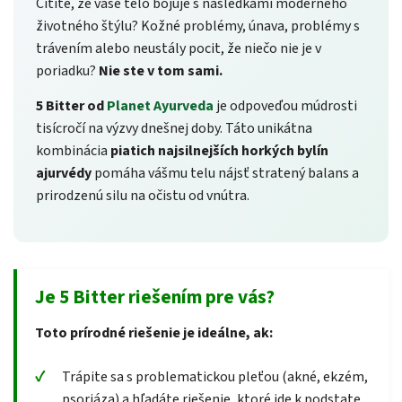
Cítite, že vaše telo bojuje s následkami moderného
životného štýlu? Kožné problémy, únava, problémy s
trávením alebo neustály pocit, že niečo nie je v
poriadku?
Nie ste v tom sami.
5 Bitter od
Planet Ayurveda
je odpoveďou múdrosti
tisícročí na výzvy dnešnej doby. Táto unikátna
kombinácia
piatich najsilnejších horkých bylín
ajurvédy
pomáha vášmu telu nájsť stratený balans a
prirodzenú silu na očistu od vnútra.
Je 5 Bitter riešením pre vás?
Toto prírodné riešenie je ideálne, ak:
Trápite sa s problematickou pleťou (akné, ekzém,
psoriáza) a hľadáte riešenie, ktoré ide k podstate