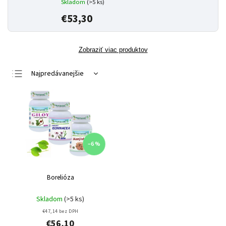
Skladom
(>5 ks)
€53,30
Zobraziť viac produktov
Najpredávanejšie
Najlacnejšie
Najdrahšie
Abecedne
–6 %
Borelióza
Skladom
(>5 ks)
€47,14 bez DPH
€56,10