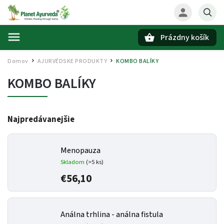
Prázdny košík
Hľadať
Domov
AJURVÉDSKE PRODUKTY
KOMBO BALÍKY
/
/
KOMBO BALÍKY
Najpredávanejšie
Menopauza
Skladom
(>5 ks)
€56,10
Análna trhlina - análna fistula