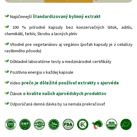
Najúčinnejší
štandardizovaný bylinný extrakt
100 % prírodné kapsuly bez konzervačných látok, aditív,
chemikálií, farbív, škrobu a lacných plnív
Vhodné pre vegetariánov aj vegánov (poťah kapsuly je z celulózy
rastlinného pôvodu)
Dôkladné laboratórne testy a medzinárodné certifikáty
Pozitívna energia v každej kapsule
Video
prečo je dôležité používať extrakty v ajurvéde
Článok
o kvalite našich ajurvédskych produktov
Odporúčaná denná dávka by sa nemala prekračovať