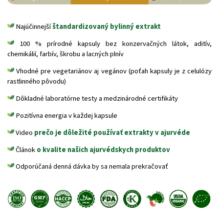
Najúčinnejší
štandardizovaný bylinný extrakt
100 % prírodné kapsuly bez konzervačných látok, aditív,
chemikálií, farbív, škrobu a lacných plnív
Vhodné pre vegetariánov aj vegánov (poťah kapsuly je z celulózy
rastlinného pôvodu)
Dôkladné laboratórne testy a medzinárodné certifikáty
Pozitívna energia v každej kapsule
Video
prečo je dôležité používať extrakty v ajurvéde
Článok
o kvalite našich ajurvédskych produktov
Odporúčaná denná dávka by sa nemala prekračovať