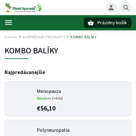
Prázdny košík
Hľadať
Domov
AJURVÉDSKE PRODUKTY
KOMBO BALÍKY
/
/
KOMBO BALÍKY
Najpredávanejšie
Menopauza
Skladom
(>5 ks)
€56,10
Polyneuropatia