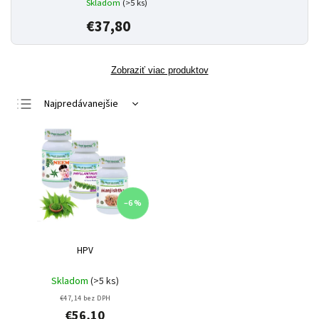
Skladom
(>5 ks)
€37,80
Zobraziť viac produktov
Najpredávanejšie
Najlacnejšie
Najdrahšie
Abecedne
–6 %
HPV
Skladom
(>5 ks)
€47,14 bez DPH
€56,10