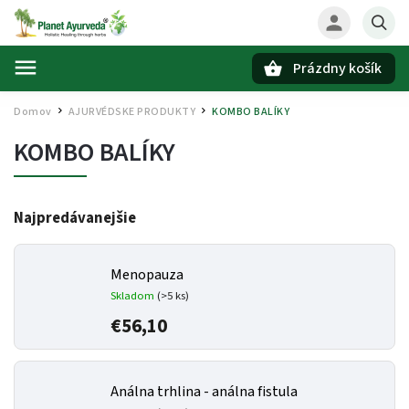
Prázdny košík
Hľadať
Domov
AJURVÉDSKE PRODUKTY
KOMBO BALÍKY
/
/
KOMBO BALÍKY
Najpredávanejšie
Menopauza
Skladom
(>5 ks)
€56,10
Análna trhlina - análna fistula