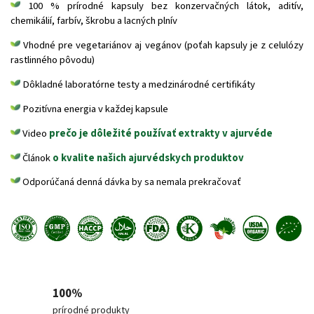
100 % prírodné kapsuly bez konzervačných látok, aditív,
chemikálií, farbív, škrobu a lacných plnív
Vhodné pre vegetariánov aj vegánov (poťah kapsuly je z celulózy
rastlinného pôvodu)
Dôkladné laboratórne testy a medzinárodné certifikáty
Pozitívna energia v každej kapsule
Video
prečo je dôležité používať extrakty v ajurvéde
Článok
o kvalite našich ajurvédskych produktov
Odporúčaná denná dávka by sa nemala prekračovať
100%
prírodné produkty