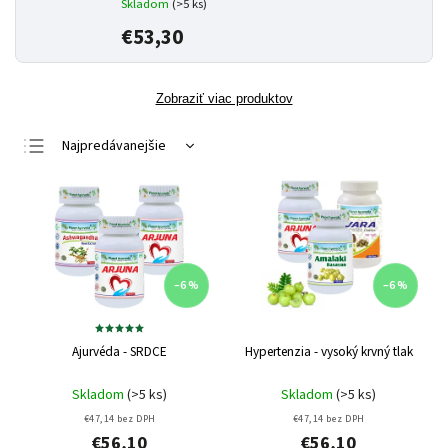
Skladom
(>5 ks)
€53,30
Zobraziť viac produktov
Najpredávanejšie
Najlacnejšie
Najdrahšie
Abecedne
–6 %
–6 %
Ajurvéda - SRDCE
Hypertenzia - vysoký krvný tlak
Skladom
(>5 ks)
Skladom
(>5 ks)
€47,14 bez DPH
€47,14 bez DPH
€56,10
€56,10