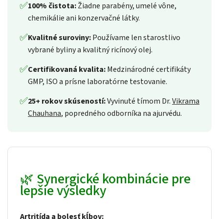
✅
100% čistota:
Žiadne parabény, umelé vône,
chemikálie ani konzervačné látky.
✅
Kvalitné suroviny:
Používame len starostlivo
vybrané byliny a kvalitný ricínový olej.
✅
Certifikovaná kvalita:
Medzinárodné certifikáty
GMP, ISO a prísne laboratórne testovanie.
✅
25+ rokov skúseností:
Vyvinuté tímom Dr.
Vikrama
Chauhana
, popredného odborníka na ajurvédu.
🌿 Synergické kombinácie pre
lepšie výsledky
Artritída a bolesť kĺbov: