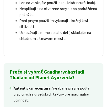
Len na vonkajšie použitie (ak lekár neurčí inak).
Neaplikujte na otvorené rany alebo podráždenú
pokožku.
Pred prvým použitím vykonajte kožný test
citlivosti.
Uchovávajte mimo dosahu detí; skladujte na
chladnom a tmavom mieste.
Prečo si vybrať Gandharvahastadi
Thailam od Planet Ayurveda?
✅
Autentická receptúra:
Vyrábané presne podľa
tradičných ajurvédskych textov pre maximálnu
účinnosť.