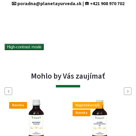
📧 poradna@planetayurveda.sk | ☎️ +421 908 970 702
High-contrast mode
Mohlo by Vás zaujímať
Naspäť
Ďalej
Novinka
Najpredávanejší
Novinka