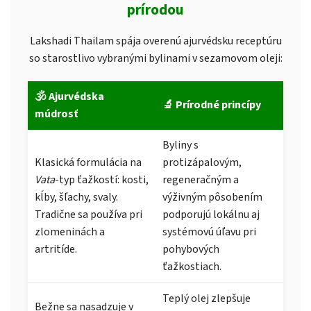
prírodou
Lakshadi Thailam spája overenú ajurvédsku receptúru
so starostlivo vybranými bylinami v sezamovom oleji:
🕉️ Ajurvédska
🔬 Prírodné princípy
múdrosť
Byliny s
Klasická formulácia na
protizápalovým,
Vata
-typ ťažkostí: kosti,
regeneračným a
kĺby, šľachy, svaly.
výživným pôsobením
Tradične sa používa pri
podporujú lokálnu aj
zlomeninách a
systémovú úľavu pri
artritíde.
pohybových
ťažkostiach.
Teplý olej zlepšuje
Bežne sa nasadzuje v