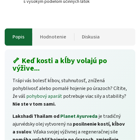
s vysokým podielom účinných látok
Popis
Hodnotenie
Diskusia
🦴 Keď kosti a kĺby volajú po
výžive...
Trápi vás bolesť kĺbov, stuhnutosť, znížená
pohyblivosť alebo pomalé hojenie po úrazoch? Cítite,
že váš
pohybový aparát
potrebuje viac sily a stability?
Nie ste v tom sami.
Lakshadi Thailam od
Planet Ayurveda
je tradičný
ajurvédsky olej vytvorený na
posilnenie kostí, kĺbov
a svalov
. Vďaka svojej výživnej a regeneračnej sile
pomáha urýchliť hojenie po úrazoch, zmierňuje