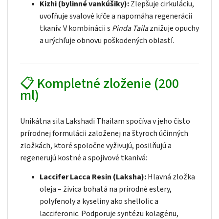
Kizhi (bylinné vankúšiky):
Zlepšuje cirkuláciu,
uvoľňuje svalové kŕče a napomáha regenerácii
tkanív. V kombinácii s
Pinda Taila
znižuje opuchy
a urýchľuje obnovu poškodených oblastí.
📋 Kompletné zloženie (200
ml)
Unikátna sila Lakshadi Thailam spočíva v jeho čisto
prírodnej formulácii založenej na štyroch účinných
zložkách, ktoré spoločne vyživujú, posilňujú a
regenerujú kostné a spojivové tkanivá:
Laccifer Lacca Resin (Laksha):
Hlavná zložka
oleja – živica bohatá na prírodné estery,
polyfenoly a kyseliny ako shellolic a
lacciferonic. Podporuje syntézu kolagénu,