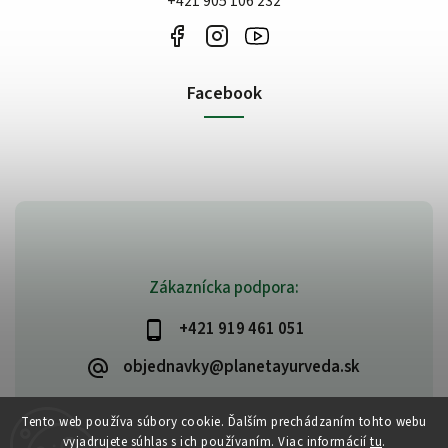
+421 905 106 232
Facebook
Zákaznícka podpora:
+421 919 461 051
objednavky@planetayurveda.sk
Tento web používa súbory cookie. Ďalším prechádzaním tohto webu
vyjadrujete súhlas s ich používaním. Viac informácií
tu
.