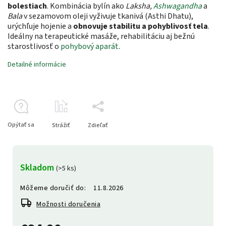
bolestiach
. Kombinácia bylín ako
Laksha,
Ashwagandha
a
Bala
v sezamovom oleji vyživuje tkanivá (Asthi Dhatu),
urýchľuje hojenie a
obnovuje stabilitu a pohyblivosť tela
.
Ideálny na terapeutické masáže, rehabilitáciu aj bežnú
starostlivosť o
pohybový aparát
.
Detailné informácie
Opýtať sa
Strážiť
Zdieľať
Skladom
(>5 ks)
Môžeme doručiť do:
11.8.2026
Možnosti doručenia