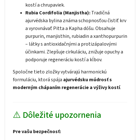
kostí a chrupaviek.
Rubia Cordifolia (Manjistha):
Tradičná
ajurvédska bylina známa schopnosťou čistiť krv
a vyrovnávať Pitta a Kapha dóšu. Obsahuje
purpurin, manjisthin, rubiadin a xanthopurpurin
– látky s antioxidačnými a protizápalovými
účinkami. Zlepšuje cirkuláciu, znižuje opuchy a
podporuje regeneráciu kostí a kĺbov.
Spoločne tieto zložky vytvárajú harmonickú
formuláciu, ktorá spája
ajurvédsku múdrosť s
moderným chápaním regenerácie a výživy kostí
.
⚠️ Dôležité upozornenia
Pre vašu bezpečnosť: