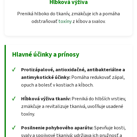
Hĺbková výživa
Preniká hlboko do tkanív, zmäkčuje ich a pomáha
odstraňovať
toxíny
z kĺbov a svalov.
Hlavné účinky a prínosy
Protizápalové, antioxidačné, antibakteriálne a
antimykotické účinky:
Pomáha redukovať zápal,
opuch a bolesť v kostiach a kĺboch.
Hĺbková výživa tkanív:
Preniká do hlbších vrstiev,
zmäkčuje a revitalizuje tkanivá, uvoľňuje usadené
toxíny.
Posilnenie pohybového aparátu:
Spevňuje kosti,
svaly a spojivové tkanivá; udržiava ich pružnosť a