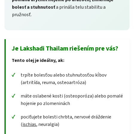
bolesť a stuhnutosť
a prináša telu stabilitu a
pružnosť.
Je Lakshadi Thailam riešením pre vás?
Tento olej je ideálny, ak:
trpíte bolesťou alebo stuhnutosťou kĺbov
(artritída, reuma, osteoartróza)
máte oslabené kosti (osteoporóza) alebo pomalé
hojenie po zlomeninách
pociťujete bolesti chrbta, nervové dráždenie
(
ischias
, neuralgia)