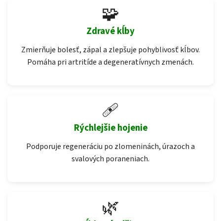
🧩
Zdravé kĺby
Zmierňuje bolesť, zápal a zlepšuje pohyblivosť kĺbov.
Pomáha pri artritíde a degeneratívnych zmenách.
🩹
Rýchlejšie hojenie
Podporuje regeneráciu po zlomeninách, úrazoch a
svalových poraneniach.
🌿