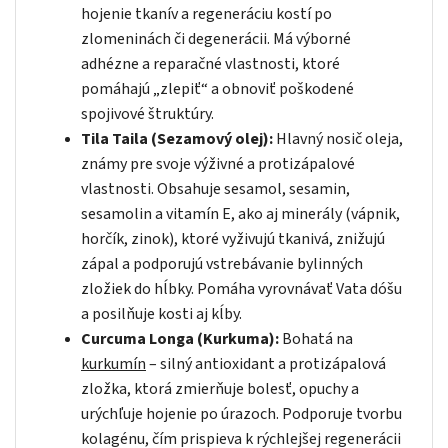
hojenie tkanív a regeneráciu kostí po
zlomeninách či degenerácii. Má výborné
adhézne a reparačné vlastnosti, ktoré
pomáhajú „zlepiť“ a obnoviť poškodené
spojivové štruktúry.
Tila Taila (Sezamový olej):
Hlavný nosič oleja,
známy pre svoje výživné a protizápalové
vlastnosti. Obsahuje sesamol, sesamin,
sesamolin a vitamín E, ako aj minerály (vápnik,
horčík, zinok), ktoré vyživujú tkanivá, znižujú
zápal a podporujú vstrebávanie bylinných
zložiek do hĺbky. Pomáha vyrovnávať Vata dóšu
a posilňuje kosti aj kĺby.
Curcuma Longa (Kurkuma):
Bohatá na
kurkumín
– silný antioxidant a protizápalová
zložka, ktorá zmierňuje bolesť, opuchy a
urýchľuje hojenie po úrazoch. Podporuje tvorbu
kolagénu, čím prispieva k rýchlejšej regenerácii