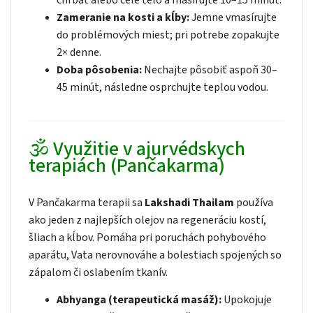
Zameranie na kosti a kĺby:
Jemne vmasírujte
do problémových miest; pri potrebe zopakujte
2× denne.
Doba pôsobenia:
Nechajte pôsobiť aspoň 30–
45 minút, následne osprchujte teplou vodou.
🕉️ Využitie v ajurvédskych
terapiách (Pančakarma)
V Pančakarma terapii sa
Lakshadi Thailam
používa
ako jeden z najlepších olejov na regeneráciu kostí,
šliach a kĺbov. Pomáha pri poruchách pohybového
aparátu, Vata nerovnováhe a bolestiach spojených so
zápalom či oslabením tkanív.
Abhyanga (terapeutická masáž):
Upokojuje