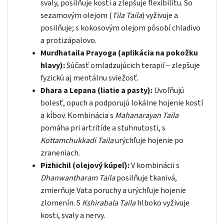
svaly, posilňuje kosti a zlepšuje flexibilitu. So
sezamovým olejom (
Tila Taila
) vyživuje a
posilňuje; s kokosovým olejom pôsobí chladivo
a protizápalovo.
Murdhataila Prayoga (aplikácia na pokožku
hlavy):
Súčasť omladzujúcich terapií – zlepšuje
fyzickú aj mentálnu sviežosť.
Dhara a Lepana (liatie a pasty):
Uvoľňujú
bolesť, opuch a podporujú lokálne hojenie kostí
a kĺbov. Kombinácia s
Mahanarayan Taila
pomáha pri artritíde a stuhnutosti, s
Kottamchukkadi Taila
urýchľuje hojenie po
zraneniach.
Pizhichil (olejový kúpeľ):
V kombinácii s
Dhanwantharam Taila
posilňuje tkanivá,
zmierňuje Vata poruchy a urýchľuje hojenie
zlomenín. S
Kshirabala Taila
hlboko vyživuje
kosti, svaly a nervy.