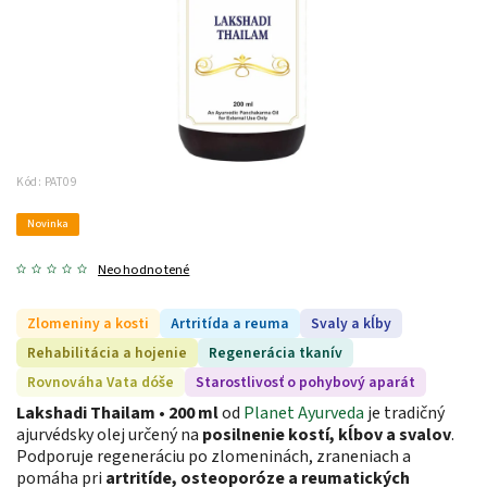
Kód:
PAT09
Novinka
Neohodnotené
Zlomeniny a kosti
Artritída a reuma
Svaly a kĺby
Rehabilitácia a hojenie
Regenerácia tkanív
Rovnováha Vata dóše
Starostlivosť o pohybový aparát
Lakshadi Thailam
• 200 ml
od
Planet Ayurveda
je tradičný
ajurvédsky olej určený na
posilnenie kostí, kĺbov a svalov
.
Podporuje regeneráciu po zlomeninách, zraneniach a
pomáha pri
artritíde, osteoporóze a reumatických