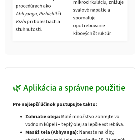
mikrocirkuláciu, znižuje
procedúrach ako
svalové napätie a
Abhyanga
,
Pizhichil
či
spomaľuje
Kizhi
pri bolestiach a
opotrebovanie
stuhnutosti.
kĺbových štruktúr.
🌿 Aplikácia a správne použitie
Pre najlepší účinok postupujte takto:
Zohriatie oleja:
Malé množstvo zohrejte vo
vodnom kúpeli – teplý olej sa lepšie vstrebáva.
Masáž tela (Abhyanga):
Naneste na kĺby,
chrbát alebo celé telo a masírujte 10–15 minút.