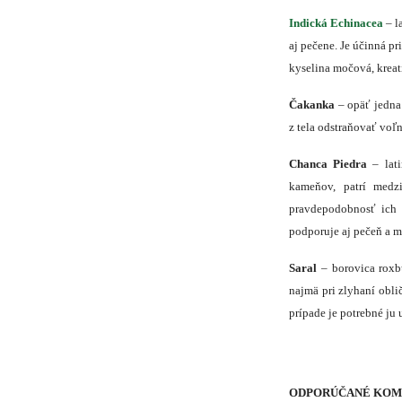
Indická Echinacea
– l
aj pečene. Je účinná p
kyselina močová, kreat
Čakanka
– opäť jedna 
z tela odstraňovať voľn
Chanca Piedra
– lat
kameňov, patrí medzi
pravdepodobnosť ich 
podporuje aj pečeň a m
Saral
– borovica rox
najmä pri zlyhaní obli
prípade je potrebné ju
ODPORÚČANÉ KOMB