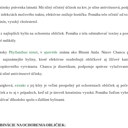
atinsky právenka latnatá. Má silný očistný účinok na krv, je silne antivírusová, po
ri infekciách močového traktu, efektívne znižuje horúčku. Pomáha telo očistiť od t
inín, vysoký cholesterol.
z najlepších bylín na ochorenia obličiek. Pomáha z tela odstraňovať toxíny a po
é radikály.
insky
Phyllanthus niruri
, v
ajurvéde
známa ako Bhumi Amla. Názov Chanca p
 najznámejšie byliny, ktoré efektívne rozdrobujú obličkové aj žlčové ka
opätovného vytvárania. Chanca je diuretikum, podporuje správne vylučovan
á silné antivírusové účinky.
burghová,
extrakt
z jej kôry je veľmi prospešný pri ochoreniach obličiek aj peče
čiek a to aj v prípadoch, keď už je úroveň kreatinínu vysoká. Pomáha ľuďom vyh
 užívať dlhodobo spolu s ďalšími bylinami.
INÁCIE NA OCHORENIA OBLIČIEK: