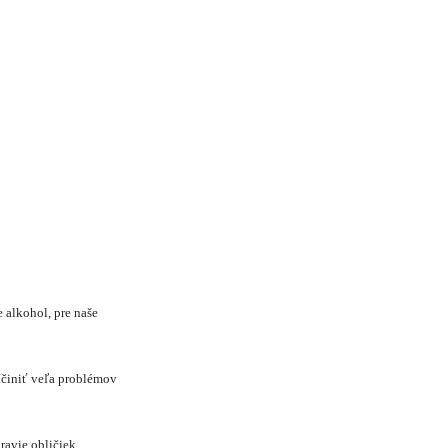
 alkohol, pre naše
íčiniť veľa problémov
avie obličiek.