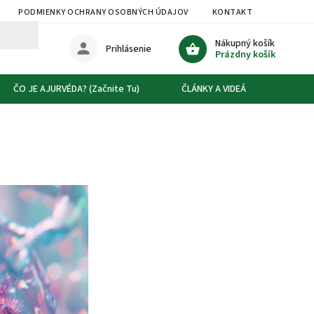
PODMIENKY OCHRANY OSOBNÝCH ÚDAJOV
KONTAKT
DOPRAVA
Nákupný košík
Prihlásenie
Prázdny košík
ČO JE AJURVÉDA? (Začnite Tu)
ČLÁNKY A VIDEÁ
O NÁS