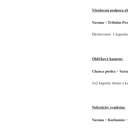
Všeobecná podpora ob
Varuna
+
Tribulus Po
Dávkovanie: 1 kapsula
Obličkové kamene:
Chanca piedra
+
Varu
2x2 kapsuly denne z k
Nefrotický syndróm:
Varuna
+
Kurkumín
+