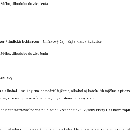
aždého, dlhodobo do zlepšenia.
wer
+
Indická Echinacea
+ žihľavový čaj + čaj z vlasov kukurice
aždého, dlhodobo do zlepšenia
 obličky
n a alkohol
– mali by sme obmedziť fajčenie, alkohol aj kofeín. Ak fajčíme a pijeme
ná, že musia pracovať o to viac, aby odstránili toxíny z krvi.
 dôležité udržiavať normálnu hladinu krvného tlaku. Vysoký krvný tlak môže zapr
a
– nadváha vedie k vysokému krvnému tlaku, ktorý zase negatívne ovplyvňuje zdr