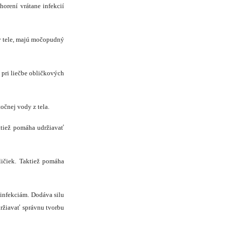
horení vrátane infekcií
 v tele, majú močopudný
 pri liečbe obličkových
očnej vody z tela.
ktiež pomáha udržiavať
ličiek. Taktiež pomáha
 infekciám. Dodáva silu
udržiavať správnu tvorbu