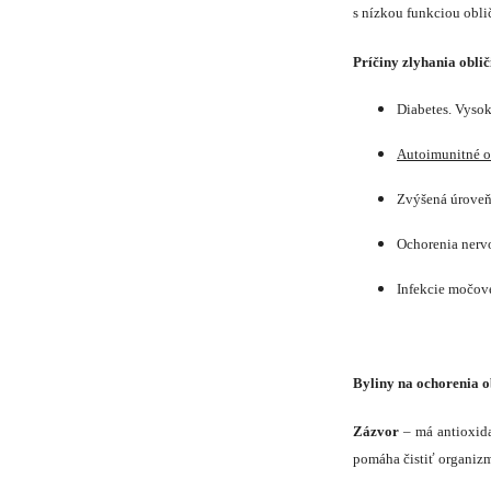
s nízkou funkciou obli
Príčiny zlyhania oblič
Diabetes. Vyso
Autoimunitné o
Zvýšená úroveň
Ochorenia nerv
Infekcie močové
Byliny na ochorenia o
Zázvor
– má antioxida
pomáha čistiť organizm