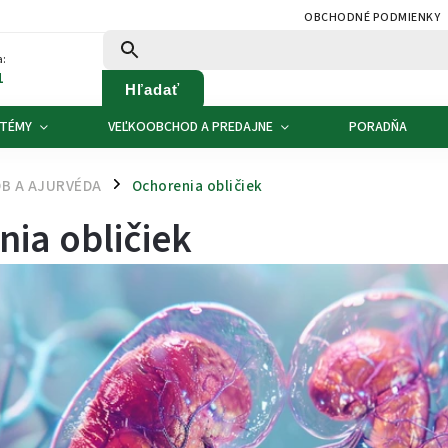
OBCHODNÉ PODMIENKY
:
1
Hľadať
 TÉMY
VEĽKOOBCHOD A PREDAJNE
PORADŇA
B A AJURVÉDA
Ochorenia obličiek
/
ia obličiek