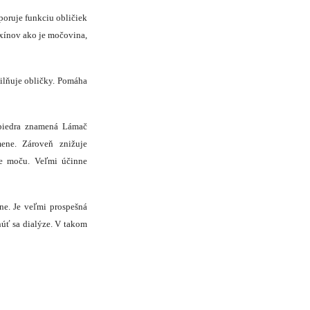
dporuje funkciu obličiek
oxínov ako je močovina,
silňuje obličky. Pomáha
iedra znamená Lámač
mene. Zároveň znižuje
ie moču. Veľmi účinne
ne. Je veľmi prospešná
núť sa dialýze. V takom