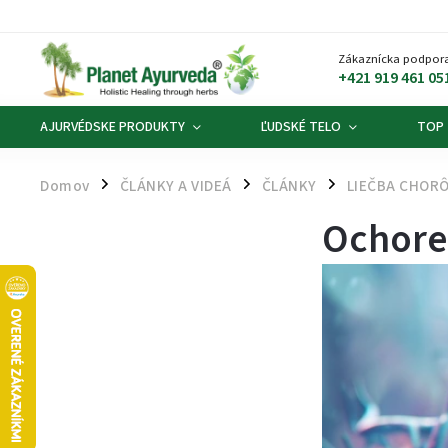
Zákaznícka podpora
+421 919 461 05
AJURVÉDSKE PRODUKTY
ĽUDSKÉ TELO
TOP
Domov
ČLÁNKY A VIDEÁ
ČLÁNKY
LIEČBA CHORÔ
/
/
/
Ochoren