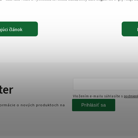
júci článok
ter
Vložením e-mailu súhlasíte s
podmienk
Prihlásiť sa
nformácie o nových produktoch na