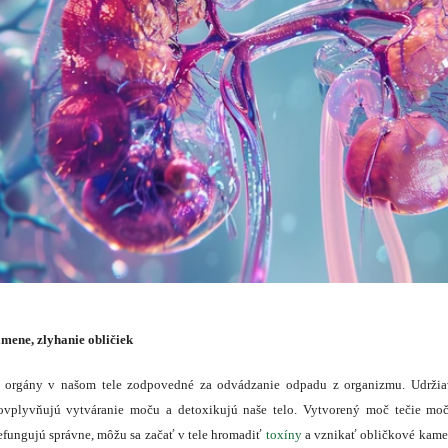
mene, zlyhanie obličiek
 orgány v našom tele zodpovedné za odvádzanie odpadu z organizmu. Udrži
 ovplyvňujú vytváranie moču a detoxikujú naše telo. Vytvorený moč tečie 
efungujú správne, môžu sa začať v tele hromadiť
toxíny
a vznikať obličkové kamen