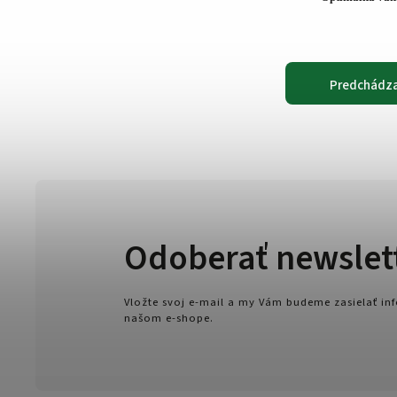
Predchádza
Odoberať newslet
Vložte svoj e-mail a my Vám budeme zasielať i
našom e-shope.