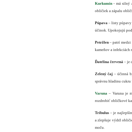
Kurkumín
- má silný 
obličiek a zápalu oblič
Púpava
– listy púpavy
účinok. Upokojujú po
Petržlen
– patrí medzi 
kameňov a infekciách 
Ďatelina červená
– je 
Zelený čaj
– účinná by
správnu hladinu cukru v
Varuna
– Varuna je mo
rozdrobiť obličkové kam
Tribulus
– je najlepší
a zlepšuje výdrž obliči
moču.