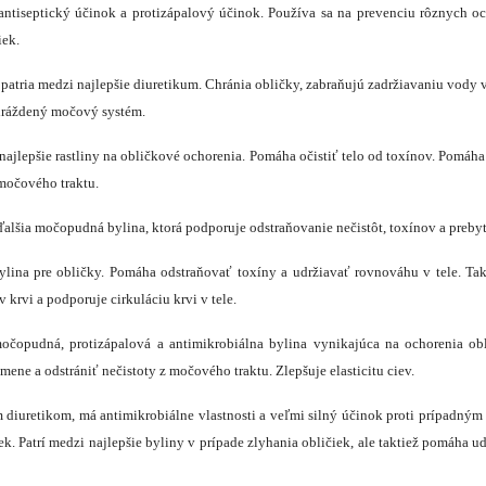
antiseptický účinok a protizápalový účinok. Používa sa na prevenciu rôznych oc
iek.
 patria medzi najlepšie diuretikum. Chránia obličky, zabraňujú zadržiavaniu vody
dráždený močový systém.
najlepšie rastliny na obličkové ochorenia. Pomáha očistiť telo od toxínov. Pomáha
močového traktu.
ďalšia močopudná bylina, ktorá podporuje odstraňovanie nečistôt, toxínov a prebyt
lina pre obličky. Pomáha odstraňovať toxíny a udržiavať rovnováhu v tele. Ta
 krvi a podporuje cirkuláciu krvi v tele.
čopudná, protizápalová a antimikrobiálna bylina vynikajúca na ochorenia ob
ene a odstrániť nečistoty z močového traktu. Zlepšuje elasticitu ciev.
m diuretikom, má antimikrobiálne vlastnosti a veľmi silný účinok proti prípadným
ek. Patrí medzi najlepšie byliny v prípade zlyhania obličiek, ale taktiež pomáha 