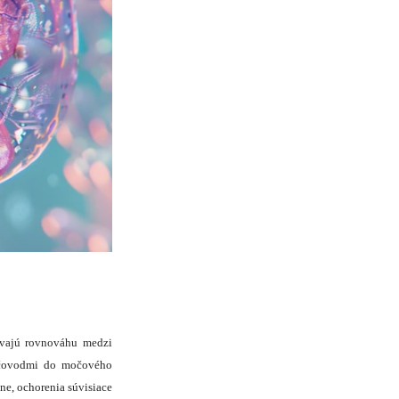
avajú rovnováhu medzi
močovodmi do močového
e, ochorenia súvisiace