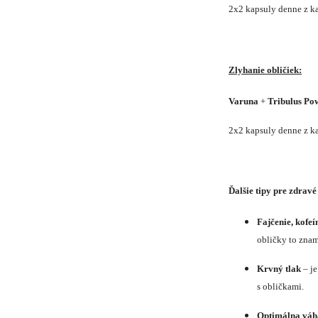
2x2 kapsuly denne z k
Zlyhanie obličiek:
Varuna
+
Tribulus Po
2x2 kapsuly denne z k
Ďalšie tipy pre zdravé
Fajčenie, kofeí
obličky to zname
Krvný tlak
– je
s obličkami.
Optimálna váh