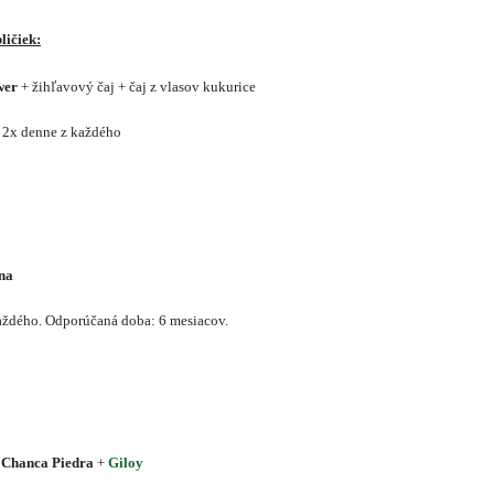
ličiek:
wer
+ žihľavový čaj + čaj z vlasov kukurice
 2x denne z každého
na
aždého. Odporúčaná doba: 6 mesiacov.
Chanca Piedra
+
Giloy