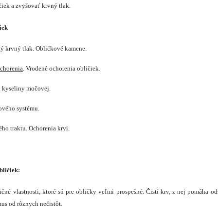
čiek a zvyšovať krvný tlak.
iek
ký krvný tlak. Obličkové kamene.
chorenia
. Vrodené ochorenia obličiek.
 kyseliny močovej.
ového systému.
ho traktu. Ochorenia krvi.
bličiek:
čné vlastnosti, ktoré sú pre obličky veľmi prospešné. Čistí krv, z nej pomáha o
us od rôznych nečistôt.