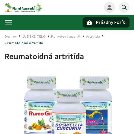
Prázdny košík
Hľadať
Domov
ĽUDSKÉ TELO
Pohybový aparát
Artritída
/
/
/
/
Reumatoidná artritída
Reumatoidná artritída