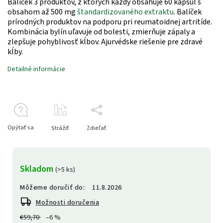
Balíček 3 produktov, z ktorých každý obsahuje 60 kapsúl s
obsahom až 500 mg
štandardizovaného extraktu
.
Balíček
prírodných produktov na podporu pri reumatoidnej artritíde.
Kombinácia bylín uľavuje od bolesti, zmierňuje zápaly a
zlepšuje pohyblivosť kĺbov. Ajurvédske riešenie pre zdravé
kĺby.
Detailné informácie
Opýtať sa
Strážiť
Zdieľať
Skladom
(>5 ks)
Môžeme doručiť do:
11.8.2026
Možnosti doručenia
€59,70
–6 %