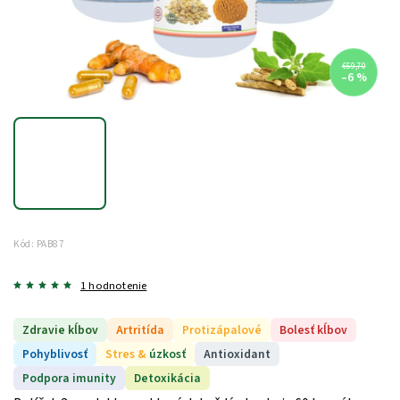
€59,70
–6 %
Kód:
PAB87
1 hodnotenie
Zdravie kĺbov
Artritída
Protizápalové
Bolesť kĺbov
Pohyblivosť
Stres &
úzkosť
Antioxidant
Podpora imunity
Detoxikácia