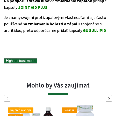
Na
podporu zdravia kĺbov
a
zmiernenie zápalov
pridajte
kapsuly
JOINT AID PLUS
Je známy svojimi protizápalovými vlastnosťami a je často
používaný n
a zmiernenie bolesti a zápalu
spojeného s
artritídou, preto odporúčame pridať kapsuly
GUGULLIPID
High-contrast mode
Mohlo by Vás zaujímať
Naspäť
Ďalej
Najpredávanejší
Novinka