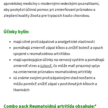
ajurvédskej medicíny s modernými vedeckými poznatkami,
aby poskytol účinnú pomoc pri zmierňovaní príznakov a
zlepšení kvality života pre trpiacich touto chorobou.
Účinky bylín:
majú silné protizápalové a analgetické vlastnosti
pomáhajú zmierniť zápal kĺbov a znížiť bolesť a opuch
spojené s reumatoidnou artritídou
majú upokojujúce účinky na nervový systém a pomáhajú
zmierniť stres a
úzkosť
, čo môže mať priaznivý vplyv
na zmiernenie príznakov reumatoidnej artritídy
sú známe svojimi protizápalovými vlastnosťami a
môžu pomôcť znížiť zápal v postihnutých kĺboch a
tkanivách
Combo pack Reumatoidná artritída obsahuje:
*