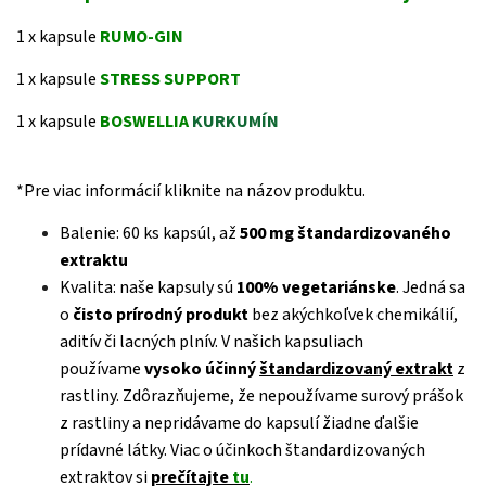
1 x
kapsule
RUMO-GIN
1 x
kapsule
STRESS SUPPORT
1 x
kapsule
BOSWELLIA
KURKUMÍN
*Pre viac informácií kliknite na názov produktu.
Balenie: 60 ks kapsúl, až
500 mg štandardizovaného
extraktu
Kvalita: naše kapsuly sú
100% vegetariánske
. Jedná sa
o
čisto prírodný produkt
bez akýchkoľvek chemikálií,
aditív či lacných plnív. V našich kapsuliach
používame
vysoko účinný
štandardizovaný extrakt
z
rastliny. Zdôrazňujeme, že nepoužívame surový prášok
z rastliny a nepridávame do kapsulí žiadne ďalšie
prídavné látky. Viac o účinkoch štandardizovaných
extraktov si
prečítajte
tu
.