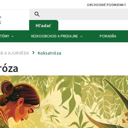
OBCHODNÉ PODMIENKY
:
1
Hľadať
 TÉMY
VEĽKOOBCHOD A PREDAJNE
PORADŇA
B A AJURVÉDA
Koksatróza
/
róza