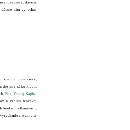
orúča rozumne zostavené
porúčame vám vynechať
funkciou hrubého čreva,
va dostanú až ku kĺbom
ách,
Pita, Vata aj Kapha
.
ov a vzniku lepkavej
h bunkách a tkanivách,
 vysychanie a stuhnutie