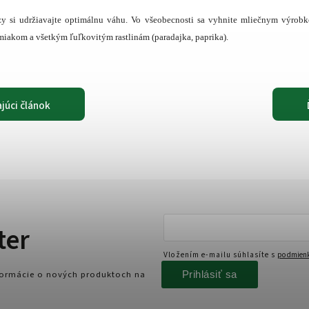
zy si udržiavajte optimálnu váhu. Vo všeobecnosti sa vyhnite mliečnym výro
iakom a všetkým ľuľkovitým rastlinám (paradajka, paprika).
júci článok
ter
Vložením e-mailu súhlasíte s
podmienk
Prihlásiť sa
nformácie o nových produktoch na