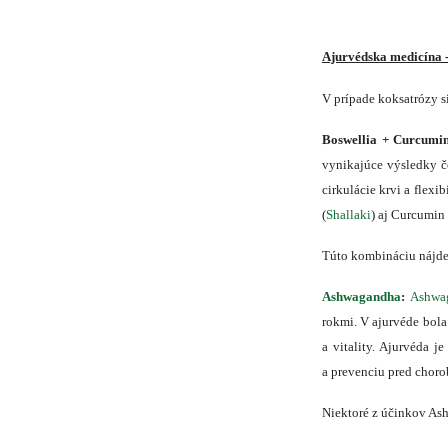
Ajurvédska medicína -
V prípade koksatrózy 
Boswellia + Curcumin
vynikajúce výsledky č
cirkulácie krvi a flexi
(
Shallaki
) aj Curcumin 
Túto kombináciu nájde
Ashwagandha
:
Ashwa
rokmi. V ajurvéde bol
a vitality. Ajurvéda 
a prevenciu pred choro
Niektoré z účinkov A