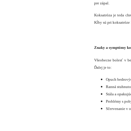
pre zápal.
Koksatróza je teda chr
Kĺby sú pri koksatróze
Znaky a symptómy ko
Všeobecne bolesť v be
Ďalej je to:
Opuch bedrovýc
Ranná stuhnutos
Stála a opakujú
Problémy s poh
Sčervenanie v o