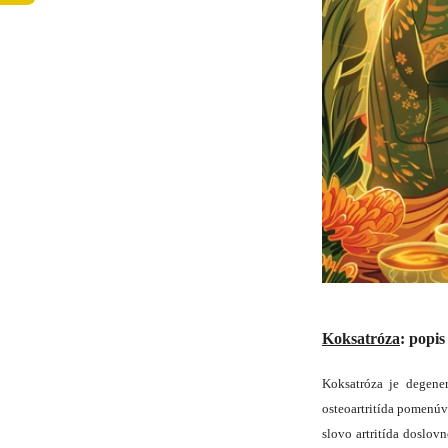
Koksatróza
: popis
Koksatróza je degene
osteoartritída pomenúv
slovo artritída doslo