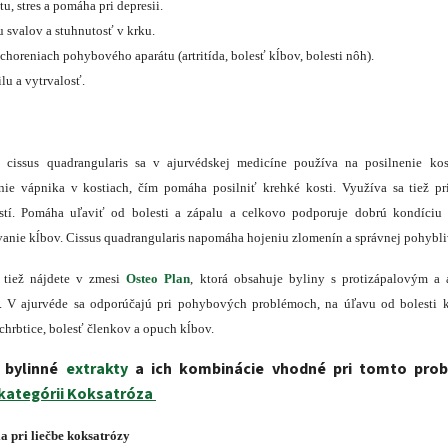
u, stres a pomáha pri depresii.
 svalov a stuhnutosť v krku.
horeniach pohybového aparátu (artritída, bolesť kĺbov, bolesti nôh).
lu a vytrvalosť.
a c
issus quadrangularis
sa v ajurvédskej medicíne používa na posilnenie kos
nie vápnika v kostiach, čím pomáha posilniť krehké kosti. Využíva sa tiež pr
stí. Pomáha uľaviť od bolesti a zápalu a celkovo podporuje dobrú kondíciu 
anie kĺbov. Cissus
quadrangularis
napomáha hojeniu zlomenín a správnej pohybli
s tiež nájdete v zmesi
Osteo
Plan
, ktorá
obsahuje byliny s protizápalovým a
i). V ajurvéde sa odporúčajú pri pohybových problémoch, na úľavu od bolesti 
 chrbtice, bolesť členkov a opuch kĺbov.
 bylinné
extrakty
a ich kombinácie vhodné pri tomto prob
kategórii Koksatróza
 pri liečbe koksatrózy