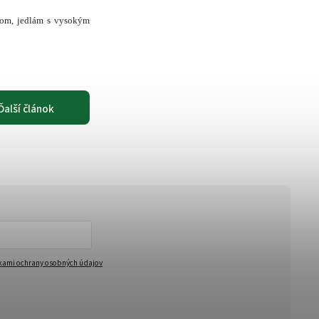
bkom, jedlám s vysokým
Ďalší článok
ami ochrany osobných údajov