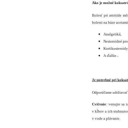
Ako je možné koksatró
Bolesť pri artritíde m
bolesti na báze acetami
Analgetiká,
Nesteroidné pro
Kortikosteroidy
A ďalšie...
Je potrebné pri koksa
Odporúčame udržiavať v
Cvičenie
: venujte sa 
v kĺbov a ich stuhnuto
v vode a plávanie.