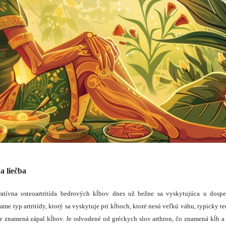
 a liečba
ratívna osteoartritída bedrových kĺbov dnes už bežne sa vyskytujúca u dospe
ame typ artritídy, ktorý sa
vyskytuje pri kĺboch, ktoré nesú veľkú váhu, typicky te
vne znamená
zápal kĺbov. Je odvodené od gréckych slov arthron, čo znamená kĺb a i