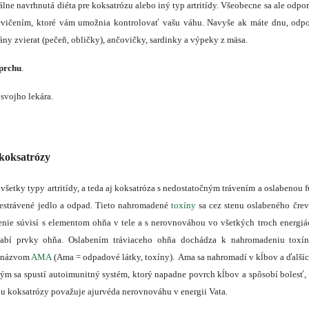
iálne navrhnutá diéta pre koksatrózu alebo iný typ artritídy. Všeobecne sa ale odp
 cvičením, ktoré vám umožnia kontrolovať vašu váhu. Navyše ak máte dnu, od
ány zvierat (pečeň, obličky), ančovičky, sardinky a výpeky z mäsa.
sprchu
.
 svojho lekára.
 koksatrózy
 všetky typy artritídy, a teda aj koksatróza s nedostatočným trávením a oslabenou 
estrávené jedlo a odpad. Tieto nahromadené
toxíny
sa cez stenu oslabeného čre
venie súvisí s elementom ohňa v tele a s nerovnováhou vo všetkých troch energi
labí prvky ohňa. Oslabením tráviaceho ohňa dochádza k nahromadeniu toxín
d názvom
AMA
(Ama = odpadové látky, toxíny). Ama sa nahromadí v kĺbov a ďalšíc
ým sa spustí autoimunitný systém, ktorý napadne povrch kĺbov a spôsobí bolesť,
nu koksatrózy považuje ajurvéda nerovnováhu v energii Vata.