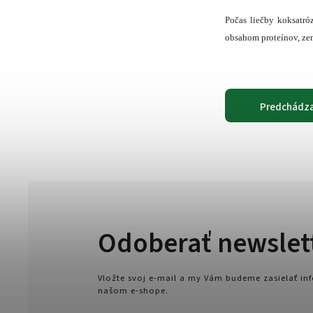
Počas liečby koksatró
obsahom proteínov, zem
Predchádza
Odoberať newslet
Vložte svoj e-mail a my Vám budeme zasielať i
našom e-shope.