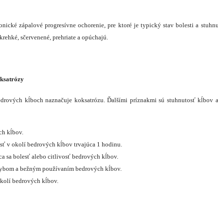
onické zápalové progresívne ochorenie, pre ktoré je typický stav bolesti a stuhn
 krehké, sčervenené, prehriate a opúchajú.
ksatrózy
drových kĺboch naznačuje koksatrózu. Ďalšími príznakmi sú stuhnutosť kĺbov
h kĺbov.
ť v okolí bedrových kĺbov trvajúca 1 hodinu.
ca sa bolesť alebo citlivosť bedrových kĺbov.
ybom a bežným používaním bedrových kĺbov.
kolí bedrových kĺbov.