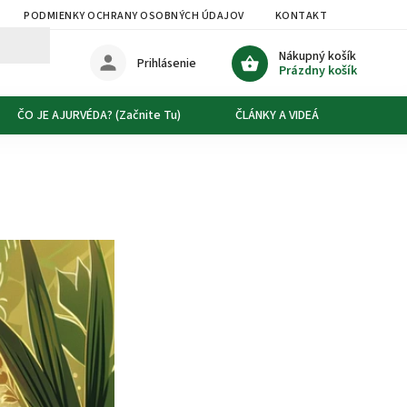
PODMIENKY OCHRANY OSOBNÝCH ÚDAJOV
KONTAKT
DOPRAVA
Nákupný košík
Prihlásenie
Prázdny košík
ČO JE AJURVÉDA? (Začnite Tu)
ČLÁNKY A VIDEÁ
O NÁS