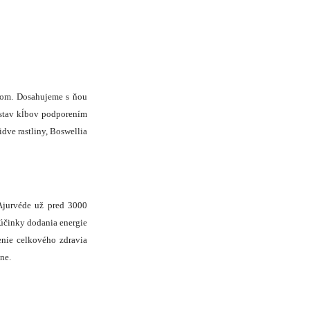
kom. Dosahujeme s ňou
 stav kĺbov podporením
idve rastliny, Boswellia
 Ajurvéde už pred 3000
účinky dodania energie
enie celkového zdravia
ne.