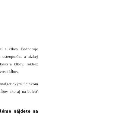
tí a kĺbov. Podporuje
i osteoporóze a nízkej
kostí a kĺbov. Taktiež
vosti kĺbov.
 analgetickým účinkom
kĺbov ako aj na bolesť
léme nájdete na