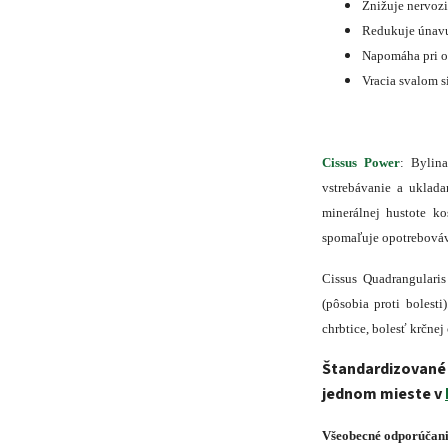
Znižuje nervozit
Redukuje únavu
Napomáha pri oc
Vracia svalom si
Cissus Power
:
Bylin
vstrebávanie a uklada
minerálnej hustote ko
spomaľuje opotrebováv
Cissus Quadrangulari
(pôsobia proti bolest
chrbtice, bolesť krčnej
Štandardizované
jednom mieste v
Všeobecné odporúčania