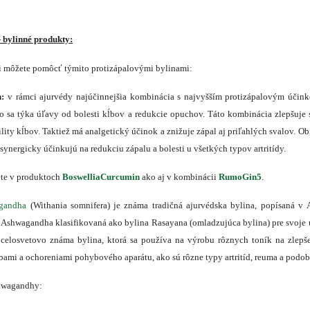
 bylinné produkty:
si môžete pomôcť týmito protizápalovými bylinami:
:
v rámci ajurvédy najúčinnejšia kombinácia s najvyšším protizápalovým účin
o sa týka úľavy od bolesti kĺbov a redukcie opuchov. Táto kombinácia zlepšuje
bility kĺbov. Taktiež má analgetický účinok a znižuje zápal aj priľahlých svalov. Ob
synergicky účinkujú na redukciu zápalu a bolesti u všetkých typov artritídy.
te v produktoch
BoswelliaCurcumin
ako aj v kombinácii
RumoGin5
.
gandha
(Withania somnifera) je známa tradičná ajurvédska bylina, popísaná v
a Ashwagandha klasifikovaná ako bylina Rasayana (omladzujúca bylina) pre svoje 
je celosvetovo známa bylina, ktorá sa používa na výrobu rôznych toník na zlepš
bami a ochoreniami pohybového aparátu, ako sú rôzne typy artritíd, reuma a podob
shwagandhy: