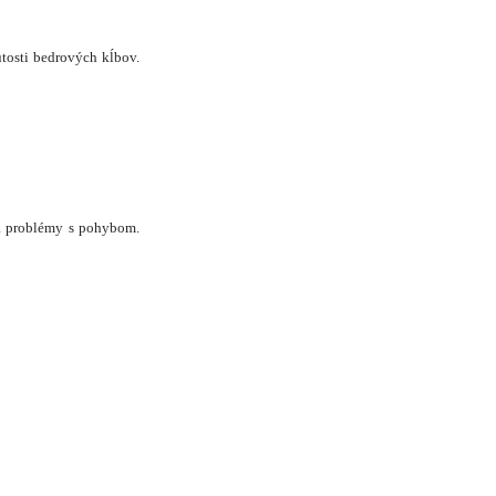
utosti bedrových kĺbov.
 a problémy s pohybom.