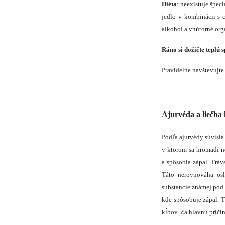
Diéta
: neexistuje špec
jedlo v kombinácii s
alkohol a vnútorné org
Ráno si dožičte teplú 
Pravidelne navštevujte
Ajurvéda
a liečba
Podľa ajurvédy súvisia
v ktorom sa hromadí n
a spôsobia zápal. Trá
Táto nerovnováha os
substancie známej po
kde spôsobuje zápal. T
kĺbov. Za hlavnú príči