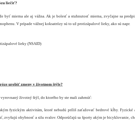
zu liečiť?
ôže byť mierna ale aj vážna. Ak je bolesť a stuhnutosť mierna, zvyčajne sa predp
nophenu. V prípade vážnej koksatrózy sú to už protizápalové lieky, ako sú napr.
tizápalové lieky (NSAID)
tróze urobiť zmeny v životnom štýle?
yrovnaný životný štýl, do ktorého by ste mali zahrnúť:
takým fyzickým aktivitám, ktoré nebudú príliš zaťažovať bedrové kĺby. Fyzické 
sť, zvyšujú ohybnosť a silu svalov. Odporúčajú sa športy akým je bicyklovanie, chô