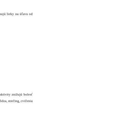
isujú lieky na úľavu od
aktivity znižujú bolesť
dza, strečing, cvičenia