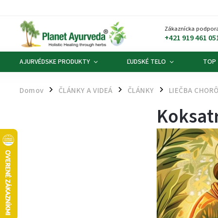
Zákaznícka podpora
+421 919 461 05
AJURVÉDSKE PRODUKTY
ĽUDSKÉ TELO
TOP
Domov
ČLÁNKY A VIDEÁ
ČLÁNKY
LIEČBA CHORÔ
/
/
/
Koksat