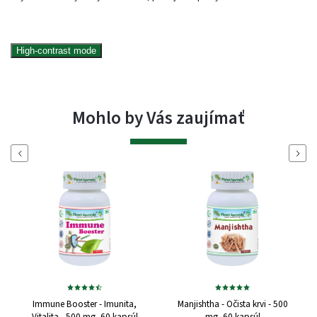
High-contrast mode
Mohlo by Vás zaujímať
Naspäť
Ďalej
Immune Booster - Imunita,
Manjishtha - Očista krvi - 500
Vitalita - 500 mg, 60 kapsúl
mg, 60 kapsúl