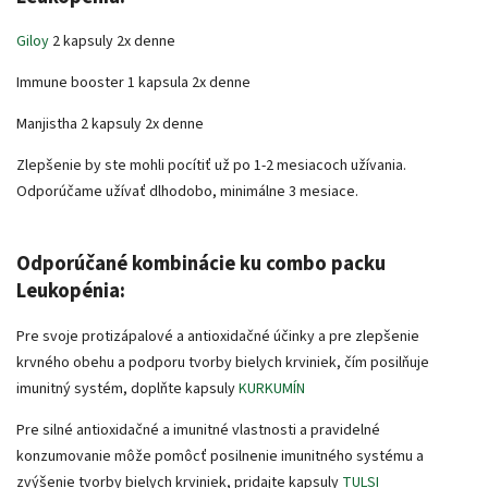
Giloy
2 kapsuly 2x denne
Immune booster 1 kapsula 2x denne
Manjistha 2 kapsuly 2x denne
Zlepšenie by ste mohli pocítiť už po 1-2 mesiacoch užívania.
Odporúčame užívať dlhodobo, minimálne 3 mesiace.
Odporúčané kombinácie ku combo packu
Leukopénia:
Pre svoje protizápalové a antioxidačné účinky a pre zlepšenie
krvného obehu a podporu tvorby bielych krviniek, čím posilňuje
imunitný systém, doplňte kapsuly
KURKUMÍN
Pre silné antioxidačné a imunitné vlastnosti a pravidelné
konzumovanie môže pomôcť posilnenie imunitného systému a
zvýšenie tvorby bielych krviniek, pridajte kapsuly
TULSI