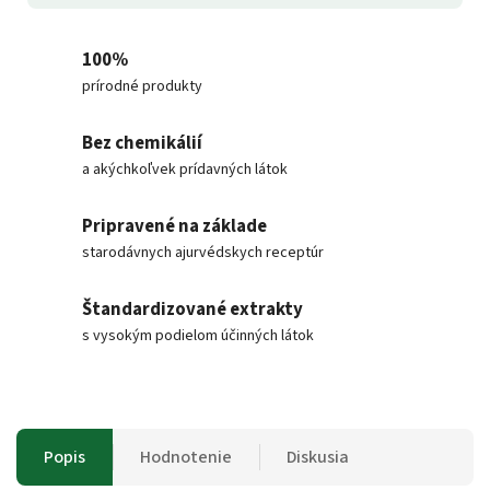
100%
prírodné produkty
Bez chemikálií
a akýchkoľvek prídavných látok
Pripravené na základe
starodávnych ajurvédskych receptúr
Štandardizované extrakty
s vysokým podielom účinných látok
Popis
Hodnotenie
Diskusia