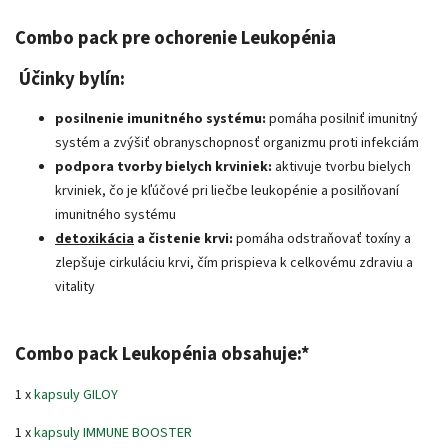
Combo pack pre ochorenie Leukopénia
Účinky bylín:
posilnenie imunitného systému:
pomáha posilniť imunitný
systém a zvýšiť obranyschopnosť organizmu proti infekciám
podpora tvorby bielych krviniek:
aktivuje tvorbu bielych
krviniek, čo je kľúčové pri liečbe leukopénie a posilňovaní
imunitného systému
detoxikácia
a čistenie krvi:
pomáha odstraňovať toxíny a
zlepšuje cirkuláciu krvi, čím prispieva k celkovému zdraviu a
vitality
Combo pack Leukopénia obsahuje:
*
1 x
kapsuly GILOY
1 x
kapsuly IMMUNE BOOSTER