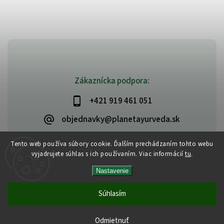
Zákaznícka podpora:
+421 919 461 051
objednavky@planetayurveda.sk
Tento web používa súbory cookie. Ďalším prechádzaním tohto webu
vyjadrujete súhlas s ich používaním. Viac informácií
tu
.
Copyright 2026
PlanetAyurveda
. Všetky práva vyhradené.
Nastavenie
Upraviť nastavenie cookies
Vytvořil
Shoptet
| Design
Shoptak.cz
|
Design by Almao.eu
Súhlasím
Odmietnuť