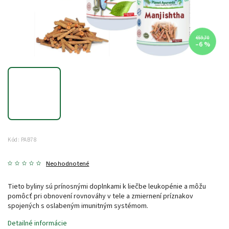
€59,70
–6 %
Kód:
PAB78
Neohodnotené
Tieto byliny sú prínosnými doplnkami k liečbe leukopénie a môžu
pomôcť pri obnovení rovnováhy v tele a zmiernení príznakov
spojených s oslabeným imunitným systémom.
Detailné informácie