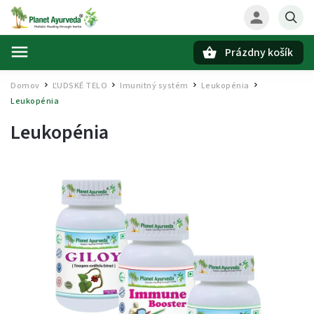
Prázdny košík
Hľadať
Domov
ĽUDSKÉ TELO
Imunitný systém
Leukopénia
/
/
/
/
Leukopénia
Leukopénia