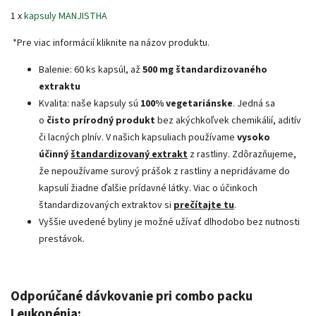
1 x
kapsuly MANJISTHA
*Pre viac informácií kliknite na názov produktu.
Balenie: 60 ks kapsúl, až
500 mg štandardizovaného
extraktu
Kvalita: naše kapsuly sú
100% vegetariánske
. Jedná sa
o
čisto prírodný produkt
bez akýchkoľvek chemikálií, aditív
či lacných plnív. V našich kapsuliach používame
vysoko
účinný
štandardizovaný extrakt
z rastliny. Zdôrazňujeme,
že nepoužívame surový prášok z rastliny a nepridávame do
kapsulí žiadne ďalšie prídavné látky. Viac o účinkoch
štandardizovaných extraktov si
prečítajte tu
.
Vyššie uvedené byliny je možné užívať dlhodobo bez nutnosti
prestávok.
Odporúčané dávkovanie pri combo packu
Leukopénia: