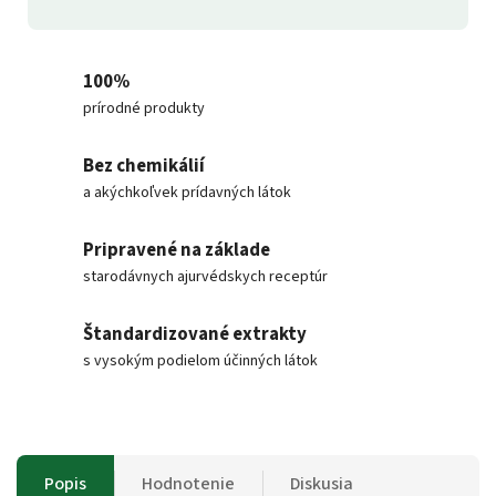
100%
prírodné produkty
Bez chemikálií
a akýchkoľvek prídavných látok
Pripravené na základe
starodávnych ajurvédskych receptúr
Štandardizované extrakty
s vysokým podielom účinných látok
Popis
Hodnotenie
Diskusia