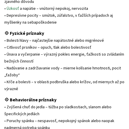
zjavného dôvodu
•
Úzkosť
a napätie – vnútorný nepokoj, nervozita
• Depresívne pocity – smútok, zúfalstvo, v ťažších prípadoch aj
myšlienky na sebapoškodenie
💠 Fyzické príznaky
• Bolesti hlavy – najčastejšie napätostné alebo migrénové
• Citlivosť prsníkov – opuch, tlak alebo bolestivosť
• Únava a vyčerpanie – výrazný pokles energie, ťažkosti so zvládaním
bežných činností
• Nadúvanie a zadržiavanie vody – mierne kolísanie hmotnosti, pocit
„ťažoby“
• Kŕče a bolesti – v oblasti podbruška alebo krížov, od miernych až po
výrazné
💠 Behaviorálne príznaky
• Zvýšená chuť do jedla – túžba po sladkostiach, slanom alebo
špecifických jedlách
• Poruchy spánku – nespavosť, nepokojný spánok alebo naopak
nadmerná potreba spánku