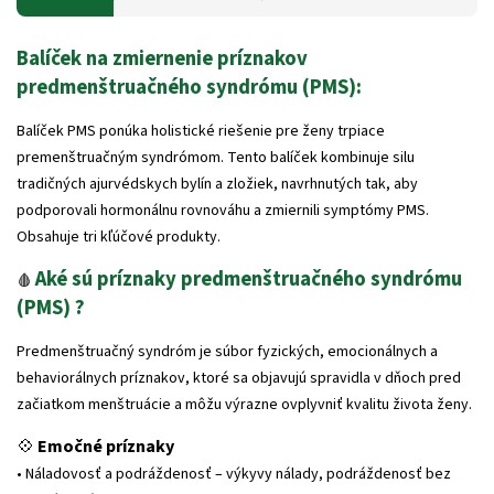
Balíček na zmiernenie príznakov
predmenštruačného syndrómu (PMS):
Balíček PMS ponúka holistické riešenie pre ženy trpiace
premenštruačným syndrómom. Tento balíček kombinuje silu
tradičných ajurvédskych bylín a zložiek, navrhnutých tak, aby
podporovali hormonálnu rovnováhu a zmiernili symptómy PMS.
Obsahuje tri kľúčové produkty.
Aké sú príznaky predmenštruačného syndrómu
🩸
(PMS) ?
Predmenštruačný syndróm je súbor fyzických, emocionálnych a
behaviorálnych príznakov, ktoré sa objavujú spravidla v dňoch pred
začiatkom menštruácie a môžu výrazne ovplyvniť kvalitu života ženy.
💠
Emočné príznaky
• Náladovosť a podráždenosť – výkyvy nálady, podráždenosť bez