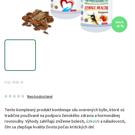
€59,70
–6 %
Kód:
PAB130
Neohodnotené
Tento komplexný produkt kombinuje silu overených bylín, ktoré sú
tradične používané na podporu ženského zdravia a hormonálnej
rovnováhy. Výhody zahŕňajú zníženie bolesti,
úzkosti
a náladovosti,
čím sa zlepšuje kvalita života počas kritických dní.