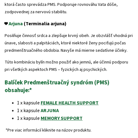
ktorá často sprevádza PMS. Podporuje rovnováhu Vata dóše,
zodpovednej za nervovú stabilitu.
❤️
Arjuna
(Terminalia arjuna)
Posilňuje činnosť srdca a zlepšuje krvný obeh. Je obzvlášť vhodná pri
únave, slabosti a palpitáciách, ktoré niektoré ženy pociťujú počas
predmenštruačného obdobia. Navyše má mierne sedatívne účinky.
Túto kombináciu bylín možno použiť ako jemnú, ale účinnú podporu
pri všetkých aspektoch PMS – fyzických aj psychických.
Balíček Predmenštruačný syndróm (PMS)
obsahuje:
*
1 x kapsule
FEMALE HEALTH SUPPORT
1 x kapsule
ARJUNA
1 x kapsule
MEMORY SUPPORT
*Pre viac informácií kliknite na názov produktu.