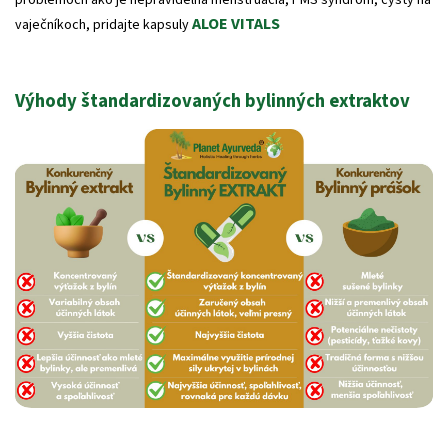
problémoch ako je nepravidelná menštruácia, PMS syndróm, cysty na
ALOE VITALS
vaječníkoch, pridajte kapsuly
Výhody
štandardizovaných bylinných extraktov