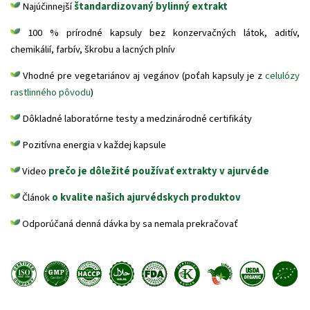
Najúčinnejší
štandardizovaný bylinný extrakt
100 % prírodné kapsuly bez konzervačných látok, aditív,
chemikálií, farbív, škrobu a lacných plnív
Vhodné pre vegetariánov aj vegánov (poťah kapsuly je z
celulózy
rastlinného pôvodu
)
Dôkladné laboratórne testy a medzinárodné certifikáty
Pozitívna energia v každej kapsule
Video
prečo je dôležité používať extrakty v ajurvéde
Článok
o kvalite našich ajurvédskych produktov
Odporúčaná denná dávka by sa nemala prekračovať