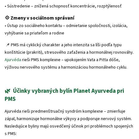
• Sústredenie – znížená schopnosť koncentrácie, rozptýlenosť
💠 Zmeny v sociálnom správaní
• Ústup zo sociálneho kontaktu – odmietanie spoločnosti, izolácia,
vyhýbanie sa priateľom a rodine
📌 PMS má cyklický charakter a jeho intenzita sa líši podľa typu
konštitúcie (prakriti), stresového zaťaženia a hormonálnej rovnováhy.
Ajurvéda
rieši PMS komplexne – upokojením Vata a Pitta dóše,
výživou nervového systému a harmonizáciou hormonálneho cyklu.
🌿 Účinky vybraných bylín
Planet Ayurveda
pri
PMS
Ajurvéda rieši predmenštruačný syndróm komplexne – zmierňuje
zápal, harmonizuje hormonálne výkyvy a podporuje nervový systém.
Nasledujúce byliny majú osvedčený účinok pri problémoch spojených
s PMS: