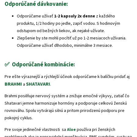
Odporúčané dávkovanie:
Odporúčame užívať
1-2 kapsuly 2x denne
z každého
produktu, 1/2 hodiny po jedle, zapiť vodou. S hodinovým
odstupom od bežných liekov, ak nejaké užívate.
Zlepšenie by ste mohli pocítiť už po 1-2 mesiacoch užívania.
Odporúčame užívať dlhodobo, minimálne 3 mesiace.
✅ Odporúčané kombinácie:
Pre ešte výraznejší a rýchlejší účinok odporúčame k balíčku pridať aj
BRAHMI
SHATAVARI
a
.
Brahmi posilňuje nervový systém a znižuje emočné výkyvy, zatiaľ čo
Shatavari jemne harmonizuje hormóny a podporuje celkovú ženskú
rovnováhu. Spolu vytvárajú silnú a pritom prirodzenú podporu pre
pokojný cyklus.
Pre svoje jedinečné vlastnosti sa
Aloe
používa pri ženských