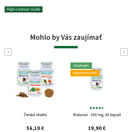
High-contrast mode
Mohlo by Vás zaujímať
Naspäť
Ďalej
Adaptogén
Najpredávanejší
Ženská vitalita
Shatavari - 500 mg, 60 kapsúl
56,10 €
19,90 €