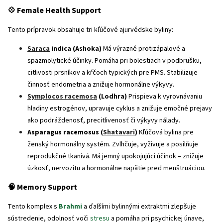
💠 Female Health Support
Tento prípravok obsahuje tri kľúčové ajurvédske byliny:
Saraca
indica (Ashoka)
Má výrazné protizápalové a
spazmolytické účinky. Pomáha pri bolestiach v podbrušku,
citlivosti prsníkov a kŕčoch typických pre PMS. Stabilizuje
činnosť endometria a znižuje hormonálne výkyvy.
Symplocos racemosa
(Lodhra)
Prispieva k vyrovnávaniu
hladiny estrogénov, upravuje cyklus a znižuje emočné prejavy
ako podráždenosť, precitlivenosť či výkyvy nálady.
Asparagus racemosus (
Shatavari
)
Kľúčová bylina pre
ženský hormonálny systém. Zvlhčuje, vyživuje a posilňuje
reprodukčné tkanivá. Má jemný upokojujúci účinok – znižuje
úzkosť, nervozitu a hormonálne napätie pred menštruáciou.
🧠 Memory Support
Tento komplex s
Brahmi
a ďalšími bylinnými extraktmi zlepšuje
sústredenie, odolnosť voči
stresu
a pomáha pri psychickej únave,