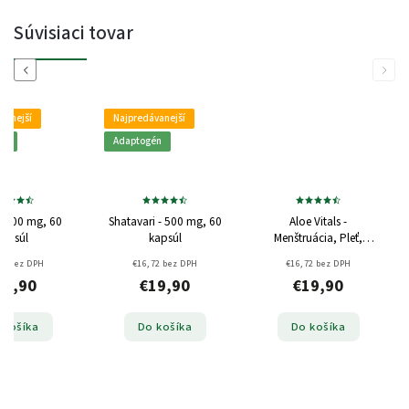
Súvisiaci tovar
Previous
Next
vanejší
Najpredávanejší
én
Adaptogén
- 500 mg, 60
Shatavari - 500 mg, 60
Aloe Vitals -
kapsúl
kapsúl
Menštruácia, Pleť,
Regenerácia - 500 mg,
72 bez DPH
€16,72 bez DPH
€16,72 bez DPH
60 kapsúl
19,90
€19,90
€19,90
 košíka
Do košíka
Do košíka