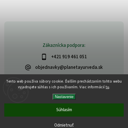
Zákaznícka podpora:
+421 919 461 051
objednavky@planetayurveda.sk
Tento web používa súbory cookie. Ďalším prechádzaním tohto webu
vyjadrujete súhlas s ich používaním. Viac informácií
tu
.
Copyright 2026
PlanetAyurveda
. Všetky práva vyhradené.
Nastavenie
Upraviť nastavenie cookies
Vytvořil
Shoptet
| Design
Shoptak.cz
|
Design by Almao.eu
Súhlasím
Odmietnuť