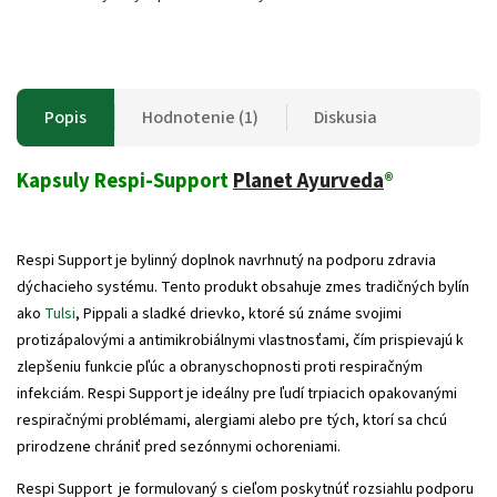
Popis
Hodnotenie (1)
Diskusia
Kapsuly Respi-Support
Planet Ayurveda
®
Respi Support je bylinný doplnok navrhnutý na podporu zdravia
dýchacieho systému. Tento produkt obsahuje zmes tradičných bylín
ako
Tulsi
, Pippali a sladké drievko, ktoré sú známe svojimi
protizápalovými a antimikrobiálnymi vlastnosťami, čím prispievajú k
zlepšeniu funkcie pľúc a obranyschopnosti proti respiračným
infekciám. Respi Support je ideálny pre ľudí trpiacich opakovanými
respiračnými problémami, alergiami alebo pre tých, ktorí sa chcú
prirodzene chrániť pred sezónnymi ochoreniami.
Respi Support je formulovaný s cieľom poskytnúť rozsiahlu podporu