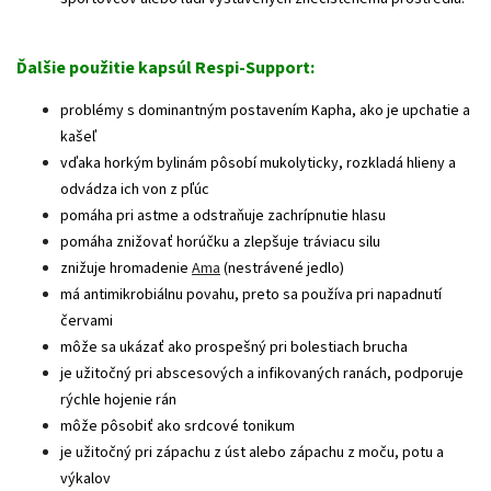
Ďalšie použitie kapsúl Respi-Support:
problémy s dominantným postavením Kapha, ako je upchatie a
kašeľ
vďaka horkým bylinám pôsobí mukolyticky, rozkladá hlieny a
odvádza ich von z pľúc
pomáha pri astme a odstraňuje zachrípnutie hlasu
pomáha znižovať horúčku a zlepšuje tráviacu silu
znižuje hromadenie
Ama
(nestrávené jedlo)
má antimikrobiálnu povahu, preto sa používa pri napadnutí
červami
môže sa ukázať ako prospešný pri bolestiach brucha
je užitočný pri abscesových a infikovaných ranách, podporuje
rýchle hojenie rán
môže pôsobiť ako srdcové tonikum
je užitočný pri zápachu z úst alebo zápachu z moču, potu a
výkalov