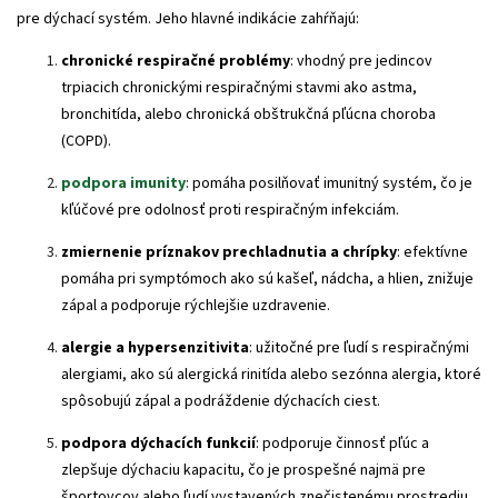
pre dýchací systém.
Jeho hlavné indikácie zahŕňajú:
chronické respiračné problémy
: vhodný pre jedincov
trpiacich chronickými respiračnými stavmi ako astma,
bronchitída, alebo chronická obštrukčná pľúcna choroba
(COPD).
podpora imunity
: pomáha posilňovať imunitný systém, čo je
kľúčové pre odolnosť proti respiračným infekciám.
zmiernenie príznakov prechladnutia a chrípky
: efektívne
pomáha pri symptómoch ako sú kašeľ, nádcha, a hlien, znižuje
zápal a podporuje rýchlejšie uzdravenie.
alergie a hypersenzitivita
: užitočné pre ľudí s respiračnými
alergiami, ako sú alergická rinitída alebo sezónna alergia, ktoré
spôsobujú zápal a podráždenie dýchacích ciest.
podpora dýchacích funkcií
: podporuje činnosť pľúc a
zlepšuje dýchaciu kapacitu, čo je prospešné najmä pre
športovcov alebo ľudí vystavených znečistenému prostrediu.