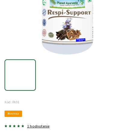
Kód:
PA91
Novinka
1 hodnotenie