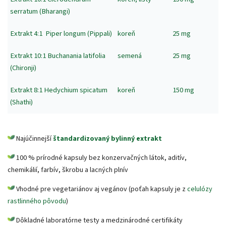
serratum
(
Bharangi)
Extrakt 4:1
Piper longum (Pippali)
koreň
25 mg
Extrakt 10:1
Buchanania latifolia
semená
25 mg
(Chironji)
Extrakt 8:1
Hedychium spicatum
koreň
150 mg
(Shathi)
Najúčinnejší
štandardizovaný bylinný extrakt
100 % prírodné kapsuly bez konzervačných látok, aditív,
chemikálií, farbív, škrobu a lacných plnív
Vhodné pre vegetariánov aj vegánov (poťah kapsuly je z
celulózy
rastlinného pôvodu
)
Dôkladné laboratórne testy a medzinárodné certifikáty