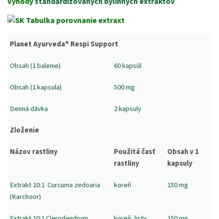
Výhody
štandardizovaných bylinných extraktov
Planet Ayurveda® Respi Support
Obsah (1 balenie)
60 kapsúl
Obsah (1 kapsula)
500 mg
Denná dávka
2 kapsuly
Zloženie
Názov rastliny
Použitá časť
Obsah v 1
rastliny
kapsuly
Extrakt 10:1
Curcuma zedoaria
koreň
150 mg
(
Karchoor)
Extrakt 10:1
Clerodendrum
koreň, listy
150 mg