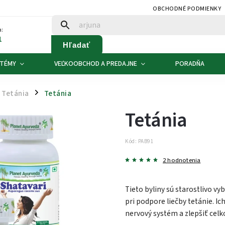
OBCHODNÉ PODMIENKY
:
1
Hľadať
 TÉMY
VEĽKOOBCHOD A PREDAJNE
PORADŇA
Tetánia
Tetánia
/
Tetánia
Kód:
PAB91
2 hodnotenia
Tieto byliny sú starostlivo v
pri podpore liečby tetánie. 
nervový systém a zlepšiť cel