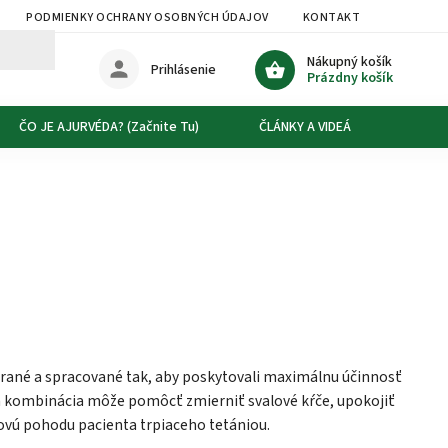
PODMIENKY OCHRANY OSOBNÝCH ÚDAJOV
KONTAKT
DOPRAVA
Nákupný košík
Prihlásenie
Prázdny košík
ČO JE AJURVÉDA? (Začnite Tu)
ČLÁNKY A VIDEÁ
O NÁS
ybrané a spracované tak, aby poskytovali maximálnu účinnosť
Ich kombinácia môže pomôcť zmierniť svalové kŕče, upokojiť
kovú pohodu pacienta trpiaceho tetániou.