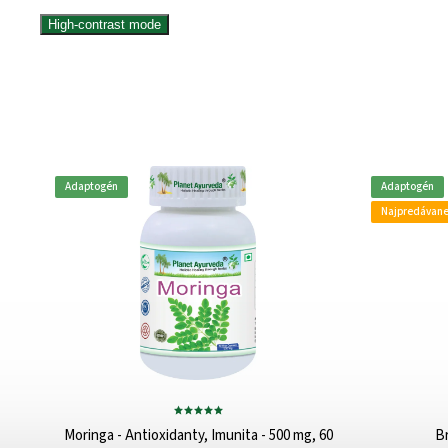
High-contrast mode
Adaptogén
Adaptogén
Najpredávane
 500
Moringa - Antioxidanty, Imunita - 500 mg, 60
Br