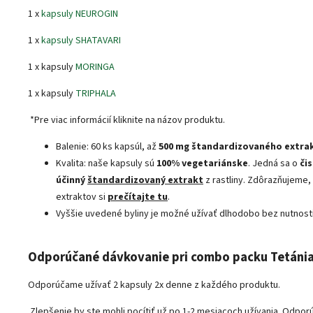
1 x
kapsuly NEUROGIN
1 x
kapsuly SHATAVARI
1 x kapsuly
MORINGA
1 x kapsuly
TRIPHALA
*Pre viac informácií kliknite na názov produktu.
Balenie: 60 ks kapsúl, až
500 mg štandardizovaného extra
Kvalita: naše kapsuly sú
100% vegetariánske
. Jedná sa o
či
účinný
štandardizovaný extrakt
z rastliny. Zdôrazňujeme,
extraktov si
prečítajte tu
.
Vyššie uvedené byliny je možné užívať dlhodobo bez nutnost
Odporúčané dávkovanie pri combo packu Tetánia
Odporúčame užívať 2 kapsuly 2x denne z každého produktu.
Zlepšenie by ste mohli pocítiť už po 1-2 mesiacoch užívania. Odpo