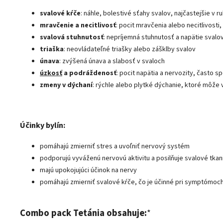
svalové kŕče
: náhle, bolestivé sťahy svalov, najčastejšie v r
mravčenie a necitlivosť
: pocit mravčenia alebo necitlivosti
svalová stuhnutosť
: nepríjemná stuhnutosť a napätie svalo
triaška
: neovládateľné triašky alebo zášklby svalov
únava
: zvýšená únava a slabosť v svaloch
úzkosť
a podráždenosť
: pocit napätia a nervozity, často s
zmeny v dýchaní
: rýchle alebo plytké dýchanie, ktoré môže v
Účinky bylín:
pomáhajú zmierniť stres a uvoľniť nervový systém
podporujú vyváženú nervovú aktivitu a posilňuje svalové tkan
majú upokojujúci účinok na nervy
pomáhajú zmierniť svalové kŕče, čo je účinné pri symptómoch
Combo pack Tetánia obsahuje:
*