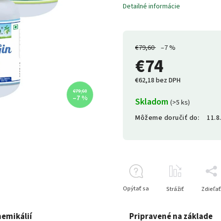
Detailné informácie
€79,60
–7 %
€74
€62,18 bez DPH
€79,60
–7 %
Skladom
(>5 ks)
Môžeme doručiť do:
11.8
Opýtať sa
Strážiť
Zdieľať
hemikálií
Pripravené na základe