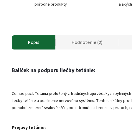
prírodné produkty
a akých
Popis
Hodnotenie (2)
Balíček na podporu liečby tetánie:
Combo pack Tetánia je zložený z tradičných ajurvédskych bylinných
liečby tetánie a posilnenie nervového systému. Tento unikátny produ
pomohol zmierniť svalové kŕče, pocit tŕpnutia a brnenia v prstoch, 
Prejavy tetánie: