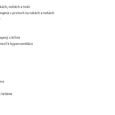
ukách, nohách a tvári
, najmä v prstoch na rukách a nohách
v
pojený s kŕčmi
iesť k hyperventilácii
ivo
 tetánie