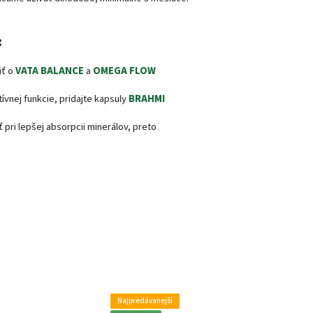
:
iť o
VATA BALANCE
a
OMEGA FLOW
vnej funkcie, pridajte kapsuly
BRAHMI
pri lepšej absorpcii minerálov, preto
Najpredávanejší