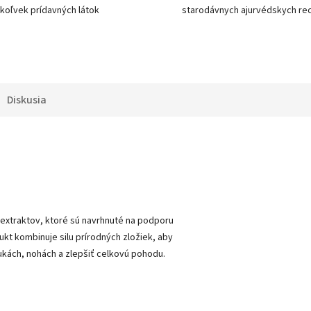
koľvek prídavných látok
starodávnych ajurvédskych re
Diskusia
 extraktov, ktoré sú navrhnuté na podporu
kt kombinuje silu prírodných zložiek, aby
rukách, nohách a zlepšiť celkovú pohodu.