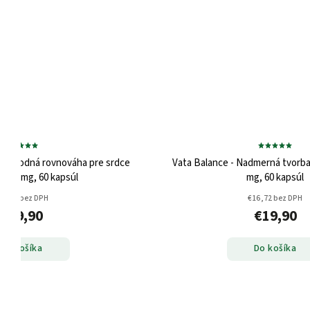
 Prírodná rovnováha pre srdce
Vata Balance - Nadmerná tvorba
– 500 mg, 60 kapsúl
mg, 60 kapsúl
16,72 bez DPH
€16,72 bez DPH
€19,90
€19,90
Do košíka
Do košíka