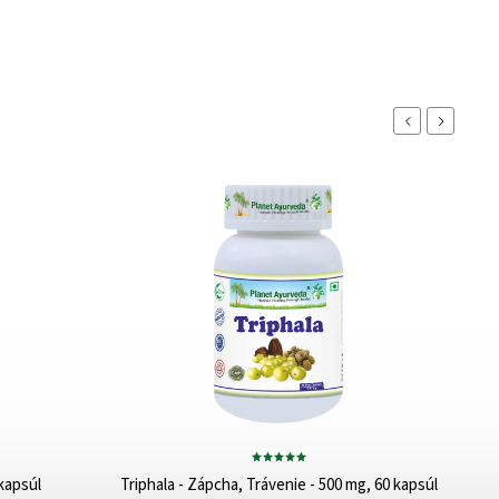
Naspäť
Ďalej
kapsúl
Triphala - Zápcha, Trávenie - 500 mg, 60 kapsúl
Tri