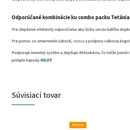
Odporúčané kombinácie ku combo packu Tetánia
Pre zlepšenie efektivity odporúčame ako širšiu verziu balíčka dopln
Pre pomoc so zmiernením úzkostí,
stresu
a podporu celkovej kognití
Podporuje imunitný systém a zlepšuje detoxikáciu, čo môže pomôcť 
pridajte kapsuly
GILOY
Súvisiaci tovar
Novinka