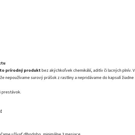
ktu
sto prírodný produkt
bez akýchkoľvek chemikálií, aditív či lacných plnív.
 že nepoužívame surový prášok z rastliny a nepridávame do kapsulí žiadne 
i prestávok.
:
rúčame užívať dlhodobo, minimálne 3 mesiace.