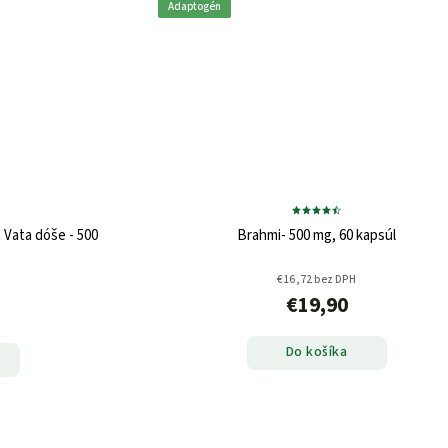
Adaptogén
 Vata dóše - 500
Brahmi- 500 mg, 60 kapsúl
€16,72 bez DPH
€19,90
Do košíka