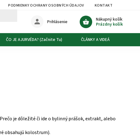
PODMIENKY OCHRANY OSOBNÝCH ÚDAJOV
KONTAKT
DOPRAVA
Nákupný košík
Prihlásenie
Prázdny košík
ČO JE AJURVÉDA? (Začnite Tu)
ČLÁNKY A VIDEÁ
O NÁS
Prečo je dôležité či ide o bylinný prášok, extrakt, alebo
oré obsahujú kolostrum).