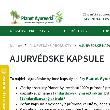
Zákaznícka podpora
+421 919 461 05
AJURVÉDSKE PRODUKTY
ĽUDSKÉ TELO
TOP
Domov
AJURVÉDSKE PRODUKTY
AJURVÉDSKE KAP
/
/
AJURVÉDSKE KAPSULE
Planet Ayu
Tu nájdete ajurvédske bylinné kapsuly značky
Všetky produkty Planet Ayurveda sú 100% prírodné pr
Kapsuly sú plnené
štandardizovanými extraktmi
bylí
štandardizovaný extrakt
?
Poťah kapsuly je vyrobený z prírodnej celulózy, jedn
Kapsuly je možné medzi sebou voľne kombinovať. Je