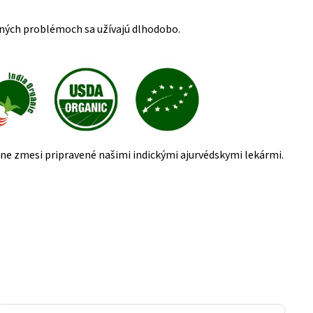
otných problémoch sa užívajú dlhodobo.
álne zmesi pripravené našimi indickými ajurvédskymi lekármi.