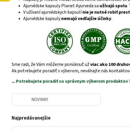
Ajurvédske kapsuly Planet Ayurveda sa
užívajú spolu
.
V užívaní ajurvédskych kapsulí
nie je nutné robiť pres
Ajurvédske kapsuly
nemajú vedľajšie účinky
.
Sme radi, že Vám môžeme ponúknuť už
viac ako 100 druho
Ak potrebujete poradiť s výberom, neváhajte nás kontaktova
...
Potrebujete poradiť so správnym výberom produktov 
NOVINKY
Najpredávanejšie