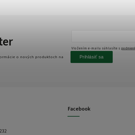
ter
Vložením e-mailu súhlasíte s
podmienk
Prihlásiť sa
nformácie o nových produktoch na
Facebook
 232