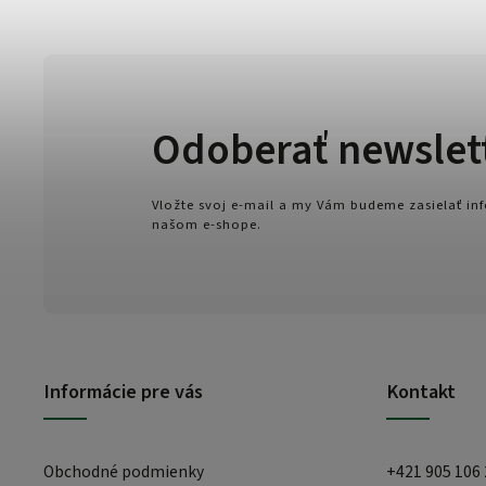
Odoberať newslet
Vložte svoj e-mail a my Vám budeme zasielať i
našom e-shope.
Informácie pre vás
Kontakt
Obchodné podmienky
+421 905 106