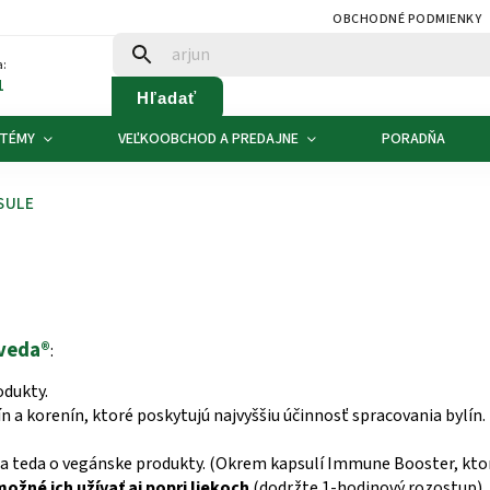
OBCHODNÉ PODMIENKY
:
1
Hľadať
 TÉMY
VEĽKOOBCHOD A PREDAJNE
PORADŇA
SULE
rveda®
:
odukty.
n a korenín, ktoré poskytujú najvyššiu účinnosť spracovania bylín. 
á sa teda o vegánske produkty. (Okrem kapsulí Immune Booster, kt
možné ich užívať aj
popri liekoch
(dodržte 1-hodinový rozostup).