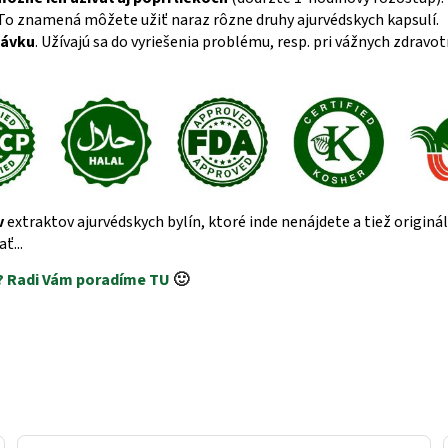
 To znamená môžete užiť naraz rôzne druhy ajurvédskych kapsulí.
távku
. Užívajú sa do vyriešenia problému, resp. pri vážnych zdrav
v
extraktov ajurvédskych bylín, ktoré inde nenájdete a tiež origin
ť...
? Radi Vám poradíme TU
🙂