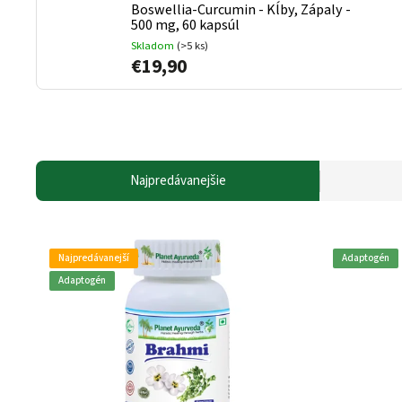
Boswellia-Curcumin - Kĺby, Zápaly -
500 mg, 60 kapsúl
Skladom
(>5 ks)
€19,90
Najpredávanejšie
Najpredávanejší
Adaptogén
Adaptogén