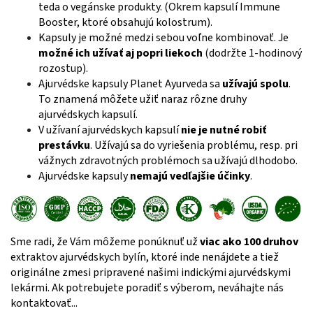
teda o vegánske produkty. (Okrem kapsulí Immune
Booster, ktoré obsahujú kolostrum).
Kapsuly je možné medzi sebou voľne kombinovať. Je
možné ich užívať aj
popri liekoch
(dodržte 1-hodinový
rozostup).
Ajurvédske kapsuly Planet Ayurveda sa
užívajú spolu
.
To znamená môžete užiť naraz rôzne druhy
ajurvédskych kapsulí.
V užívaní ajurvédskych kapsulí
nie je nutné robiť
prestávku
. Užívajú sa do vyriešenia problému, resp. pri
vážnych zdravotných problémoch sa užívajú dlhodobo.
Ajurvédske kapsuly
nemajú vedľajšie účinky
.
Sme radi, že Vám môžeme ponúknuť už
viac ako 100 druhov
extraktov ajurvédskych bylín, ktoré inde nenájdete a tiež
originálne zmesi pripravené našimi indickými ajurvédskymi
lekármi. Ak potrebujete poradiť s výberom, neváhajte nás
kontaktovať...