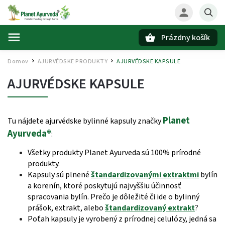
Prázdny košík
Hľadať
Domov
AJURVÉDSKE PRODUKTY
AJURVÉDSKE KAPSULE
/
/
AJURVÉDSKE KAPSULE
Planet
Tu nájdete ajurvédske bylinné kapsuly značky
Ayurveda®
:
Všetky produkty Planet Ayurveda sú 100% prírodné
produkty.
Kapsuly sú plnené
štandardizovanými extraktmi
bylín
a korenín, ktoré poskytujú najvyššiu účinnosť
spracovania bylín. Prečo je dôležité či ide o bylinný
prášok, extrakt, alebo
štandardizovaný extrakt
?
Poťah kapsuly je vyrobený z prírodnej celulózy, jedná sa