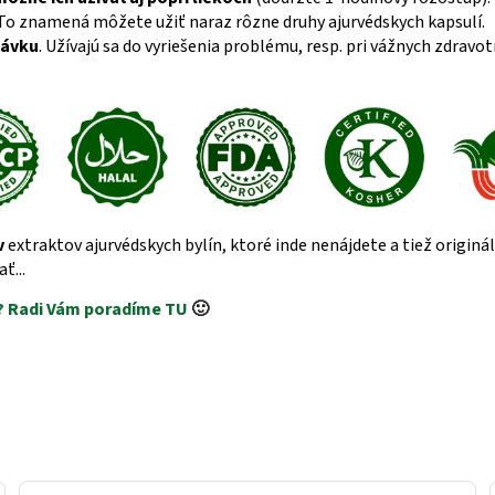
 To znamená môžete užiť naraz rôzne druhy ajurvédskych kapsulí.
távku
. Užívajú sa do vyriešenia problému, resp. pri vážnych zdrav
v
extraktov ajurvédskych bylín, ktoré inde nenájdete a tiež origin
ť...
? Radi Vám poradíme TU
🙂