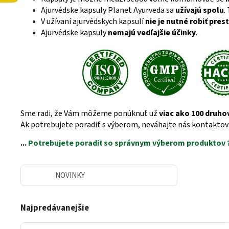
Ajurvédske kapsuly Planet Ayurveda sa
užívajú spolu
.
V užívaní ajurvédskych kapsulí
nie je nutné robiť pres
Ajurvédske kapsuly
nemajú vedľajšie účinky
.
Sme radi, že Vám môžeme ponúknuť už
viac ako 100 druho
Ak potrebujete poradiť s výberom, neváhajte nás kontaktova
...
Potrebujete poradiť so správnym výberom produktov 
NOVINKY
Najpredávanejšie