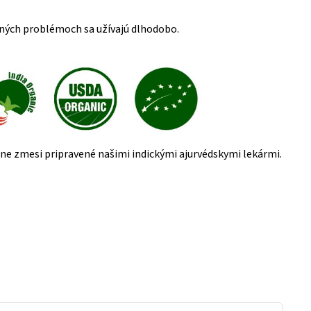
otných problémoch sa užívajú dlhodobo.
álne zmesi pripravené našimi indickými ajurvédskymi lekármi.