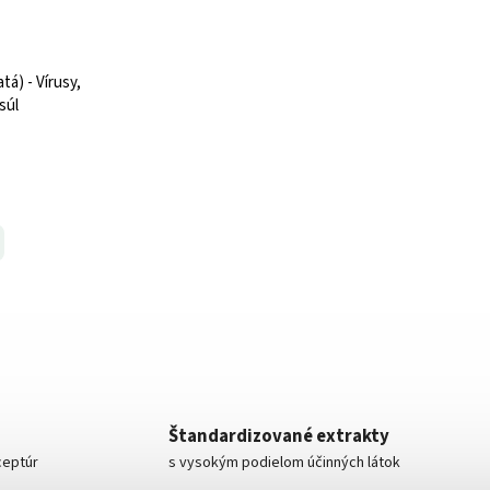
tá) - Vírusy,
súl
Štandardizované extrakty
ceptúr
s vysokým podielom účinných látok