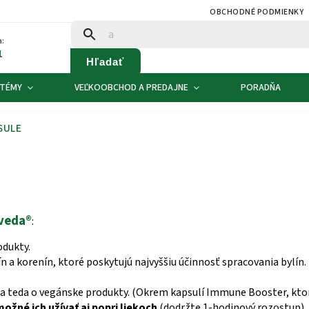
OBCHODNÉ PODMIENKY
:
1
Hľadať
 TÉMY
VEĽKOOBCHOD A PREDAJNE
PORADŇA
SULE
rveda®
:
odukty.
n a korenín, ktoré poskytujú najvyššiu účinnosť spracovania bylín. 
á sa teda o vegánske produkty. (Okrem kapsulí Immune Booster, kt
možné ich užívať aj
popri liekoch
(dodržte 1-hodinový rozostup).