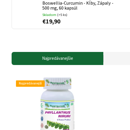
Boswellia-Curcumin - Kĺby, Zápaly -
500 mg, 60 kapsúl
Skladom
(>5 ks)
€19,90
Najpredávanejšie
Najpredávanejší