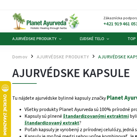
Zákaznícka podpora
+421 919 461 05
AJURVÉDSKE PRODUKTY
ĽUDSKÉ TELO
TOP
Domov
AJURVÉDSKE PRODUKTY
AJURVÉDSKE KAP
/
/
AJURVÉDSKE KAPSULE
Planet Ayu
Tu nájdete ajurvédske bylinné kapsuly značky
Všetky produkty Planet Ayurveda sú 100% prírodné pr
Kapsuly sú plnené
štandardizovanými extraktmi
bylí
štandardizovaný extrakt
?
Poťah kapsuly je vyrobený z prírodnej celulózy, jedn
Kapsuly je možné medzi sebou voľne kombinovať. Je