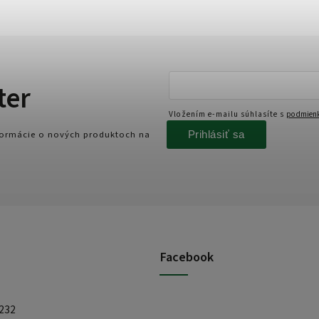
ter
Vložením e-mailu súhlasíte s
podmienk
Prihlásiť sa
nformácie o nových produktoch na
Facebook
 232