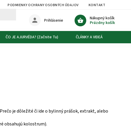
PODMIENKY OCHRANY OSOBNÝCH ÚDAJOV
KONTAKT
DOPRAVA
Nákupný košík
Prihlásenie
Prázdny košík
ČO JE AJURVÉDA? (Začnite Tu)
ČLÁNKY A VIDEÁ
O NÁS
Prečo je dôležité či ide o bylinný prášok, extrakt, alebo
oré obsahujú kolostrum).