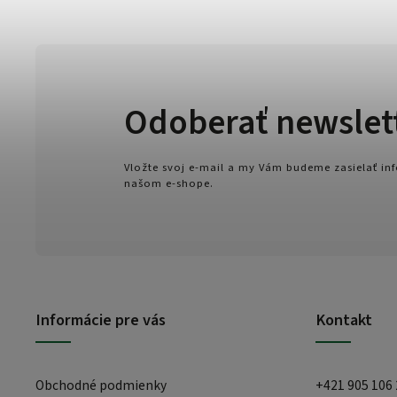
Odoberať newslet
Vložte svoj e-mail a my Vám budeme zasielať i
našom e-shope.
Informácie pre vás
Kontakt
Obchodné podmienky
+421 905 106