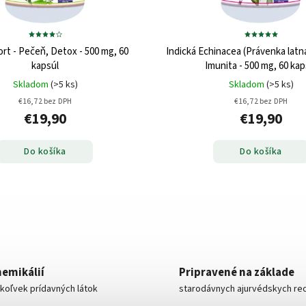
ort - Pečeň, Detox - 500 mg, 60
Indická Echinacea (Právenka latna
kapsúl
Imunita - 500 mg, 60 kap
Skladom
(>5 ks)
Skladom
(>5 ks)
€16,72 bez DPH
€16,72 bez DPH
€19,90
€19,90
Do košíka
Do košíka
hemikálií
Pripravené na základe
koľvek prídavných látok
starodávnych ajurvédskych re