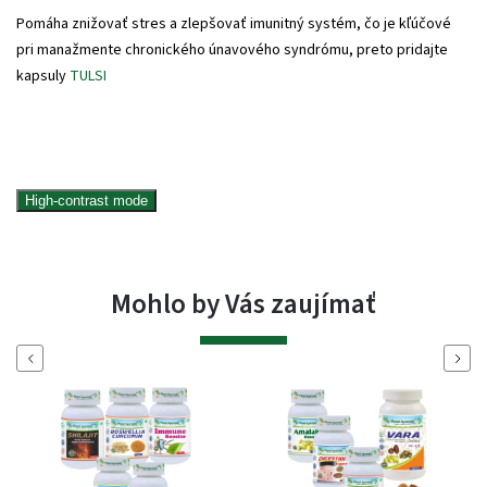
Pomáha znižovať stres a zlepšovať imunitný systém, čo je kľúčové
pri manažmente chronického únavového syndrómu, preto pridajte
kapsuly
TULSI
High-contrast mode
Mohlo by Vás zaujímať
Naspäť
Ďalej