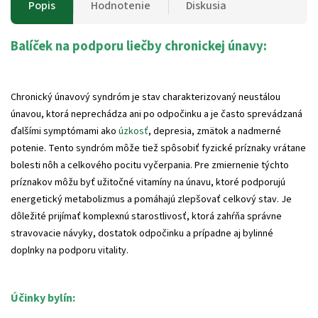
Popis
Hodnotenie
Diskusia
Balíček na podporu liečby chronickej únavy:
Chronický únavový syndróm je stav charakterizovaný neustálou
únavou, ktorá neprechádza ani po odpočinku a je často sprevádzaná
ďalšími symptómami ako
úzkosť
, depresia, zmätok a nadmerné
potenie. Tento syndróm môže tiež spôsobiť fyzické príznaky vrátane
bolesti nôh a celkového pocitu vyčerpania. Pre zmiernenie týchto
príznakov môžu byť užitočné vitamíny na únavu, ktoré podporujú
energetický metabolizmus a pomáhajú zlepšovať celkový stav. Je
dôležité prijímať komplexnú starostlivosť, ktorá zahŕňa správne
stravovacie návyky, dostatok odpočinku a prípadne aj bylinné
doplnky na podporu vitality.
Účinky bylín: