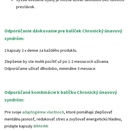
Vyššie uvedené byliny je možné užívať dlhodobo bez nutnosti
prestávok.
Odporúčanie dávkovanie pre balíček Chronický únavový
syndróm:
2 kapsuly 2 x denne za každého produktu.
Zlepšenie by ste mohli pocítiť už po 1-2 mesiacoch užívania.
Odporúčame užívať dlhodobo, minimálne 3 mesiace.
Odporúčané kombinácie k balíčku Chronický únavový
syndróm:
Pre svoje
adaptogénne vlastnosti
, ktoré pomáhajú zlepšovať
mentálnu jasnosť, redukovať stres a zvyšovať energetickú hladinu,
pridajte kapsuly
BRAHMI