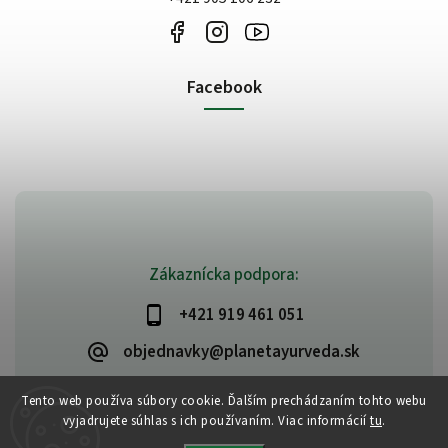
Facebook
Zákaznícka podpora:
+421 919 461 051
objednavky@planetayurveda.sk
Tento web používa súbory cookie. Ďalším prechádzaním tohto webu
vyjadrujete súhlas s ich používaním. Viac informácií
tu
.
Copyright 2026
PlanetAyurveda
. Všetky práva vyhradené.