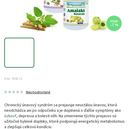
€79,60
–7 %
Kód:
PAB122
Neohodnotené
Chronický únavový syndróm sa prejavuje neustálou únavou, ktorá
neodchádza ani po odpočinku a je doplnená o ďalšie symptómy ako
úzkosť
, depresia a bolesti nôh. Na zmiernenie týchto prejavov sú
užitočné bylinné doplnky, ktoré podporujú energetický metabolizmus
a zlepšujú celkovú kondíciu.