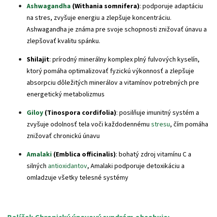
Ashwagandha
(Withania somnifera)
: podporuje adaptáciu
na stres, zvyšuje energiu a zlepšuje koncentráciu.
Ashwagandha je známa pre svoje schopnosti znižovať únavu a
zlepšovať kvalitu spánku.
Shilajit
: prírodný minerálny komplex plný fulvových kyselín,
ktorý pomáha optimalizovať fyzickú výkonnosť a zlepšuje
absorpciu dôležitých minerálov a vitamínov potrebných pre
energetický metabolizmus
Giloy
(Tinospora cordifolia)
: posilňuje imunitný systém a
zvyšuje odolnosť tela voči každodennému
stresu
, čím pomáha
znižovať chronickú únavu
Amalaki
(Emblica officinalis)
: bohatý zdroj vitamínu C a
silných
antioxidantov
, Amalaki podporuje detoxikáciu a
omladzuje všetky telesné systémy