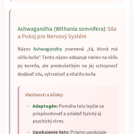
Ashwagandha (Withania somnifera)
: Sila
a Pokoj pre Nervový Systém
Názov
Ashwagandha
znamená „tá, ktorá má
vôňu koňa". Tento názov odkazuje nielen na vôňu
jej koreňa, ale predovšetkým na jej schopnosť
dodávať silu, vytrvalosť a vitalitu koňa.
Vlastnosti a účinky:
Adaptogén
:
Pomáha telu lepšie sa
prispôsobovať a zvládať fyzický aj
psychický stres.
Upokojenie Vaty:
Priamo upokojuje