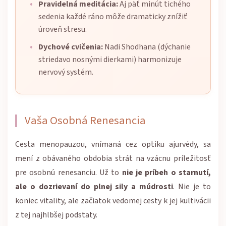
Pravidelná meditácia:
Aj päť minút tichého
sedenia každé ráno môže dramaticky znížiť
úroveň stresu.
Dychové cvičenia:
Nadi Shodhana (dýchanie
striedavo nosnými dierkami) harmonizuje
nervový systém.
Vaša Osobná Renesancia
Cesta menopauzou, vnímaná cez optiku ajurvédy, sa
mení z obávaného obdobia strát na vzácnu príležitosť
pre osobnú renesanciu. Už to
nie je príbeh o starnutí,
ale o dozrievaní do plnej sily a múdrosti
. Nie je to
koniec vitality, ale začiatok vedomej cesty k jej kultivácii
z tej najhlbšej podstaty.