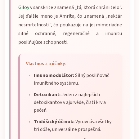
Giloy
v sanskrite znamená „tá, ktorá chráni telo".
Jej ďalšie meno je Amrita, čo znamená „nektár
nesmrteľnosti", čo poukazuje na jej mimoriadne
silné ochranné, regeneračné a imunitu
posilňujúce schopnosti.
Vlastnosti a účinky:
Imunomodulátor:
Silný posilňovač
imunitného systému.
Detoxikant:
Jeden z najlepších
detoxikantov v ajurvéde, čistí krv a
pečeň.
Tridóšický účinok:
Vyrovnáva všetky
tri dóše, univerzálne prospešná.