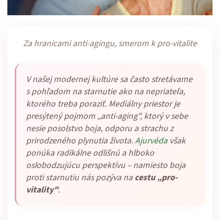
Za hranicami anti-agingu, smerom k pro-vitalite
V našej modernej kultúre sa často stretávame
s pohľadom na starnutie ako na nepriateľa,
ktorého treba poraziť. Mediálny priestor je
presýtený pojmom „anti-aging", ktorý v sebe
nesie posolstvo boja, odporu a strachu z
prirodzeného plynutia života.
Ajurvéda
však
ponúka radikálne odlišnú a hlboko
oslobodzujúcu perspektívu – namiesto boja
proti starnutiu nás pozýva na
cestu „pro-
vitality"
.