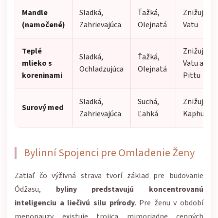
Mandle
Sladká,
Ťažká,
Znižuje
(namočené)
Zahrievajúca
Olejnatá
Vatu
Teplé
Znižuje
Sladká,
Ťažká,
mlieko s
Vatu a
Ochladzujúca
Olejnatá
koreninami
Pittu
Sladká,
Suchá,
Znižuje
Surový med
Zahrievajúca
Ľahká
Kaphu
Bylinní Spojenci pre Omladenie Ženy
Zatiaľ čo výživná strava tvorí základ pre budovanie
Ódžasu,
byliny predstavujú koncentrovanú
inteligenciu a liečivú silu prírody
. Pre ženu v období
menopauzy existuje trojica mimoriadne cenných