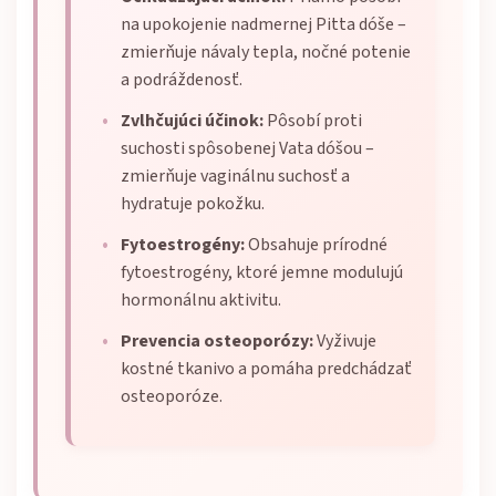
na upokojenie nadmernej Pitta dóše –
zmierňuje návaly tepla, nočné potenie
a podráždenosť.
Zvlhčujúci účinok:
Pôsobí proti
suchosti spôsobenej Vata dóšou –
zmierňuje vaginálnu suchosť a
hydratuje pokožku.
Fytoestrogény:
Obsahuje prírodné
fytoestrogény, ktoré jemne modulujú
hormonálnu aktivitu.
Prevencia osteoporózy:
Vyživuje
kostné tkanivo a pomáha predchádzať
osteoporóze.