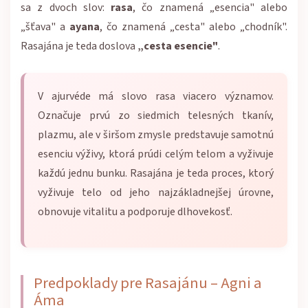
sa z dvoch slov:
rasa
, čo znamená „esencia" alebo
„šťava" a
ayana
, čo znamená „cesta" alebo „chodník".
Rasajána je teda doslova
„cesta esencie"
.
V ajurvéde má slovo rasa viacero významov.
Označuje prvú zo siedmich telesných tkanív,
plazmu, ale v širšom zmysle predstavuje samotnú
esenciu výživy, ktorá prúdi celým telom a vyživuje
každú jednu bunku. Rasajána je teda proces, ktorý
vyživuje telo od jeho najzákladnejšej úrovne,
obnovuje vitalitu a podporuje dlhovekosť.
Predpoklady pre Rasajánu – Agni a
Áma