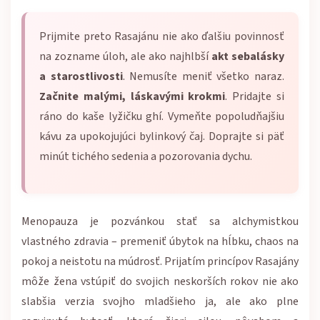
Prijmite preto Rasajánu nie ako ďalšiu povinnosť
na zozname úloh, ale ako najhlbší
akt sebalásky
a starostlivosti
. Nemusíte meniť všetko naraz.
Začnite malými, láskavými krokmi
. Pridajte si
ráno do kaše lyžičku ghí. Vymeňte popoludňajšiu
kávu za upokojujúci bylinkový čaj. Doprajte si päť
minút tichého sedenia a pozorovania dychu.
Menopauza je pozvánkou stať sa alchymistkou
vlastného zdravia – premeniť úbytok na hĺbku, chaos na
pokoj a neistotu na múdrosť. Prijatím princípov Rasajány
môže žena vstúpiť do svojich neskorších rokov nie ako
slabšia verzia svojho mladšieho ja, ale ako plne