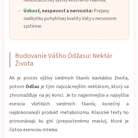
nedostatočnej výživy kostného tkaniva.
Úzkosť
, nespavosť a nervozita:
Prejavy
nadbytku pohyblivej kvality Vaty v nervovom
systéme.
Budovanie Vášho Ódžasu: Nektár
Života
Ak je proces výživy siedmich tkanív kaskádou života,
potom
Ódžas
je tým najvzácnejším nektárom, ktorý sa
zhromažďuje na jej konci. Je to najjemnejšia a najvyššia
esencia všetkých siedmich tkanív, konečný a
najdokonalejší produkt metabolizmu. Klasické texty ho
prirovnávajú ku ghí (prepustenému maslu), ktoré je
čistou esenciou mlieka.