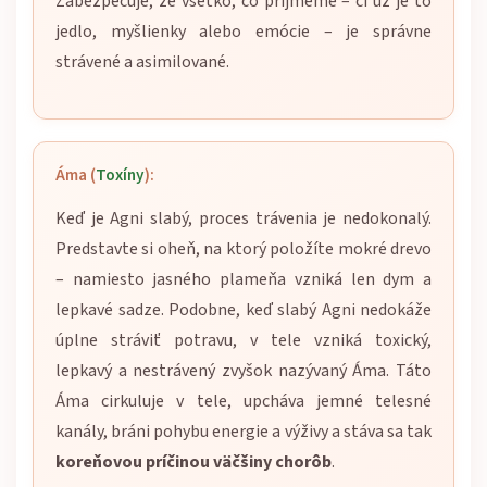
Zabezpečuje, že všetko, čo prijmeme – či už je to
jedlo, myšlienky alebo emócie – je správne
strávené a asimilované.
Áma (
Toxíny
):
Keď je Agni slabý, proces trávenia je nedokonalý.
Predstavte si oheň, na ktorý položíte mokré drevo
– namiesto jasného plameňa vzniká len dym a
lepkavé sadze. Podobne, keď slabý Agni nedokáže
úplne stráviť potravu, v tele vzniká toxický,
lepkavý a nestrávený zvyšok nazývaný Áma. Táto
Áma cirkuluje v tele, upcháva jemné telesné
kanály, bráni pohybu energie a výživy a stáva sa tak
koreňovou príčinou väčšiny chorôb
.