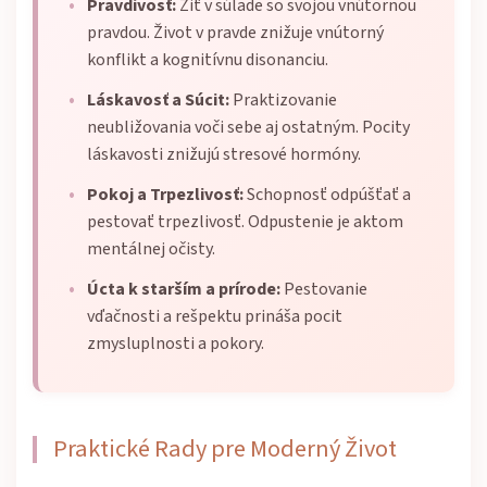
Pravdivosť:
Žiť v súlade so svojou vnútornou
pravdou. Život v pravde znižuje vnútorný
konflikt a kognitívnu disonanciu.
Láskavosť a Súcit:
Praktizovanie
neubližovania voči sebe aj ostatným. Pocity
láskavosti znižujú stresové hormóny.
Pokoj a Trpezlivosť:
Schopnosť odpúšťať a
pestovať trpezlivosť. Odpustenie je aktom
mentálnej očisty.
Úcta k starším a prírode:
Pestovanie
vďačnosti a rešpektu prináša pocit
zmysluplnosti a pokory.
Praktické Rady pre Moderný Život