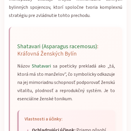
bylinných spojencov, ktorí spoločne tvoria komplexnú
stratégiu pre zvládnutie tohto prechodu.
Shatavari (Asparagus racemosus)
:
Kráľovná Ženských Bylín
Názov
Shatavari
sa poeticky prekladá ako „tá,
ktorá má sto manželov", čo symbolicky odkazuje
na jej mimoriadnu schopnosť podporovať ženskú
vitalitu, plodnosť a reprodukčný systém. Je to
esenciálne ženské tonikum.
Vlastnosti a účinky:
Ochladzujúci účinok:
Priamo pôsobí