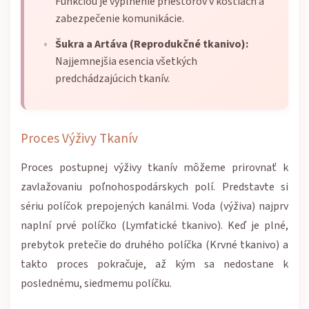
Funkciou je vyplnenie priestorov v kostiach a
zabezpečenie komunikácie.
Šukra a Artáva (Reprodukčné tkanivo):
Najjemnejšia esencia všetkých
predchádzajúcich tkanív.
Proces Výživy Tkanív
Proces postupnej výživy tkanív môžeme prirovnať k
zavlažovaniu poľnohospodárskych polí. Predstavte si
sériu políčok prepojených kanálmi. Voda (výživa) najprv
naplní prvé políčko (Lymfatické tkanivo). Keď je plné,
prebytok pretečie do druhého políčka (Krvné tkanivo) a
takto proces pokračuje, až kým sa nedostane k
poslednému, siedmemu políčku.