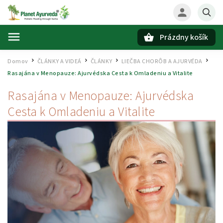
Prázdny košík
Hľadať
Domov
ČLÁNKY A VIDEÁ
ČLÁNKY
LIEČBA CHORÔB A AJURVÉDA
/
/
/
/
Rasajána v Menopauze: Ajurvédska Cesta k Omladeniu a Vitalite
Rasajána v Menopauze: Ajurvédska
Cesta k Omladeniu a Vitalite