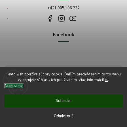
+421 905 106 232
Facebook
Tento web používa súbory cookie. Ďalším prechádzaním tohto webu
vyjadrujete súhlas s ich používaním. Viac informácií
tu
.
Nastavenie
Zákaznícka podpora:
Súhlasím
+421 919 461 051
objednavky@planetayurveda.sk
Odmietnuť