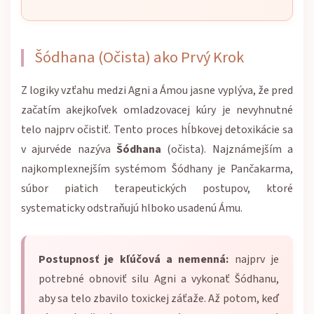
Šódhana (Očista) ako Prvý Krok
Z logiky vzťahu medzi Agni a Ámou jasne vyplýva, že pred
začatím akejkoľvek omladzovacej kúry je nevyhnutné
telo najprv očistiť. Tento proces hĺbkovej detoxikácie sa
v ajurvéde nazýva
Šódhana
(očista). Najznámejším a
najkomplexnejším systémom Šódhany je Pančakarma,
súbor piatich terapeutických postupov, ktoré
systematicky odstraňujú hlboko usadenú Ámu.
Postupnosť je kľúčová a nemenná:
najprv je
potrebné obnoviť silu Agni a vykonať Šódhanu,
aby sa telo zbavilo toxickej záťaže. Až potom, keď