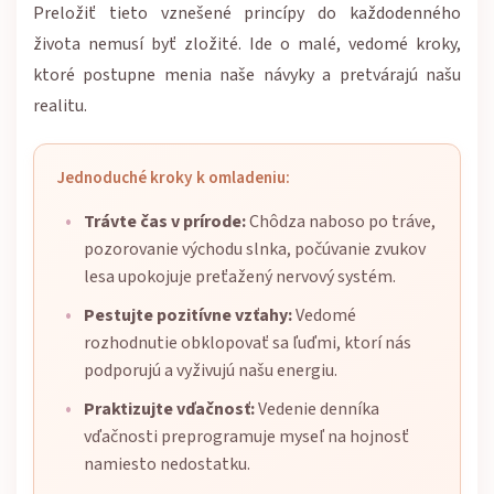
Preložiť tieto vznešené princípy do každodenného
života nemusí byť zložité. Ide o malé, vedomé kroky,
ktoré postupne menia naše návyky a pretvárajú našu
realitu.
Jednoduché kroky k omladeniu:
Trávte čas v prírode:
Chôdza naboso po tráve,
pozorovanie východu slnka, počúvanie zvukov
lesa upokojuje preťažený nervový systém.
Pestujte pozitívne vzťahy:
Vedomé
rozhodnutie obklopovať sa ľuďmi, ktorí nás
podporujú a vyživujú našu energiu.
Praktizujte vďačnosť:
Vedenie denníka
vďačnosti preprogramuje myseľ na hojnosť
namiesto nedostatku.