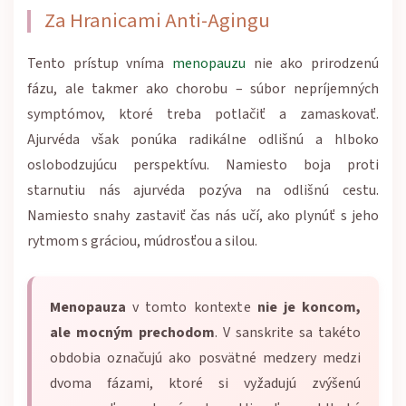
Za Hranicami Anti-Agingu
Tento prístup vníma
menopauzu
nie ako prirodzenú
fázu, ale takmer ako chorobu – súbor nepríjemných
symptómov, ktoré treba potlačiť a zamaskovať.
Ajurvéda však ponúka radikálne odlišnú a hlboko
oslobodzujúcu perspektívu. Namiesto boja proti
starnutiu nás ajurvéda pozýva na odlišnú cestu.
Namiesto snahy zastaviť čas nás učí, ako plynúť s jeho
rytmom s gráciou, múdrosťou a silou.
Menopauza
v tomto kontexte
nie je koncom,
ale mocným prechodom
. V sanskrite sa takéto
obdobia označujú ako posvätné medzery medzi
dvoma fázami, ktoré si vyžadujú zvýšenú