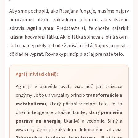
Aby sme pochopili, ako Rasajána funguje, musíme najprv
porozumieť dvom základným pilierom ajurvédskeho
zdravia:
Agni
a
Áma
. Predstavte si, že chcete nafarbiť
krásnu hodvábnu látku. Ak je látka špinavá a plná škvŕn,
farba na nej nikdy nebude žiarivá a čistá. Najprv ju musíte
dôkladne vyprať. Rovnaký princíp platí aj pre naše telo.
Agni (Tráviaci oheň):
Agni je v ajurvéde oveľa viac než jen tráviace
enzýmy. Je to univerzálny princíp
transformácie a
metabolizmu
, ktorý pôsobí v celom tele. Je to
oheň inteligencie v každej bunke, ktorý
premieňa
potravu na energiu
, tkanivá a vedomie. Silný a
vyvážený Agni je základom dokonalého zdravia.