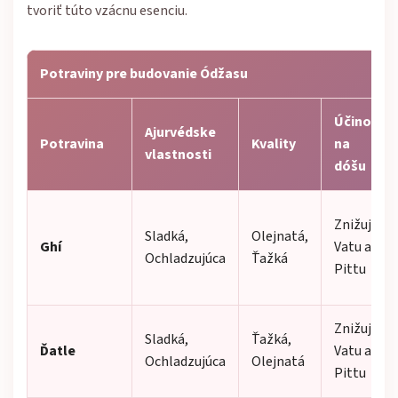
tvoriť túto vzácnu esenciu.
Potraviny pre budovanie Ódžasu
Účinok
Ajurvédske
Potravina
Kvality
na
vlastnosti
dóšu
Znižuje
Sladká,
Olejnatá,
Ghí
Vatu a
Ochladzujúca
Ťažká
Pittu
Znižuje
Sladká,
Ťažká,
Ďatle
Vatu a
Ochladzujúca
Olejnatá
Pittu