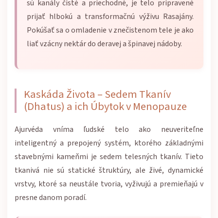
sú kanály čisté a priechodné, je telo pripravené
prijať hlbokú a transformačnú výživu Rasajány.
Pokúšať sa o omladenie v znečistenom tele je ako
liať vzácny nektár do deravej a špinavej nádoby.
Kaskáda Života – Sedem Tkanív
(Dhatus) a ich Úbytok v Menopauze
Ajurvéda vníma ľudské telo ako neuveriteľne
inteligentný a prepojený systém, ktorého základnými
stavebnými kameňmi je sedem telesných tkanív. Tieto
tkanivá nie sú statické štruktúry, ale živé, dynamické
vrstvy, ktoré sa neustále tvoria, vyživujú a premieňajú v
presne danom poradí.