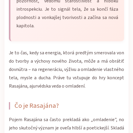
pozornosť, vedomú starostlivosť a hlbokú
introspekciu. Je to signál tela, že sa končí fáza
plodnosti a vonkajšej tvorivosti a začína sa nová
kapitola.
Je to čas, kedy sa energia, ktorá predtým smerovala von
do tvorby a výchovy nového života, môže a má obrátiť
dovnútra – na regeneráciu, výživu a omladenie vlastného
tela, mysle a ducha. Práve tu vstupuje do hry koncept
Rasajána, ajurvédska veda o omladení.
Čo je Rasajána?
Pojem Rasajána sa často prekladá ako „omladenie", no
jeho skutočný význam je oveľa hlbší a poetickejší. Skladá