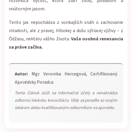
rozvinutá bytosť, ktorá žiari silou, pôvabom a
vnútorným jasom.
Tento jas nepochádza z vonkajších snáh o zachovanie
mladosti, ale z pravej, hlbokej a dušu sýtiacej výživy – z
Ódžasu, nektáru vášho života.
Vaša osobná renesancia
sa práve začína.
Autor:
Mgr. Veronika Hercegová, Certifikovaný
Ajurvédsky Poradca
Tento článok slúži na informačné účely a nenahrádza
odbornú lekársku konzultáciu. Vždy sa poraďte so svojím
lekárom alebo kvalifikovaným odborníkom na ajurvédu.