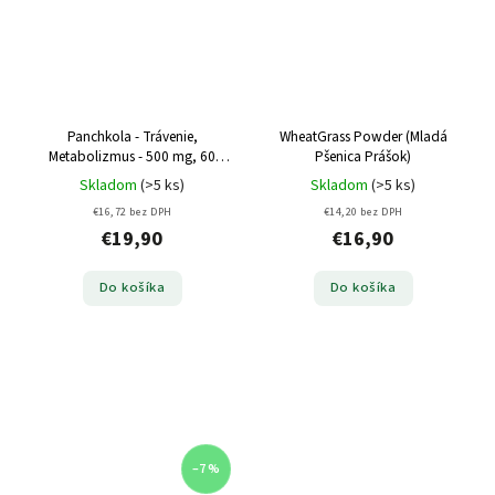
Panchkola - Trávenie,
WheatGrass Powder (Mladá
Metabolizmus - 500 mg, 60
Pšenica Prášok)
kapsúl
Skladom
(>5 ks)
Skladom
(>5 ks)
€16,72 bez DPH
€14,20 bez DPH
€19,90
€16,90
Do košíka
Do košíka
–7 %