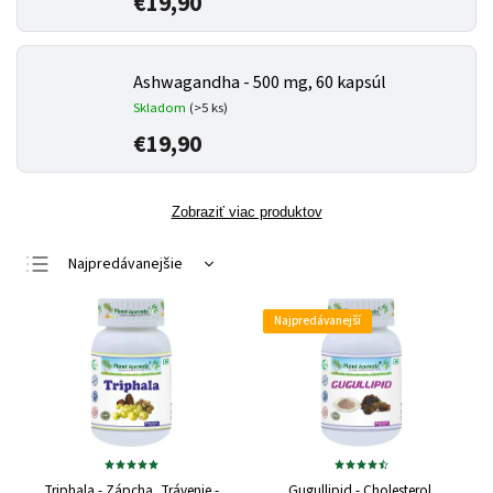
€19,90
Ashwagandha - 500 mg, 60 kapsúl
Skladom
(>5 ks)
€19,90
Zobraziť viac produktov
Najpredávanejšie
Najlacnejšie
Najpredávanejší
Najdrahšie
Abecedne
Triphala - Zápcha, Trávenie -
Gugullipid - Cholesterol,