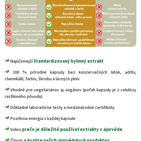
Najúčinnejší
štandardizovaný bylinný extrakt
100 % prírodné kapsuly bez konzervačných látok, aditív,
chemikálií, farbív, škrobu a lacných plnív
Vhodné pre vegetariánov aj vegánov (poťah kapsuly je z celulózy
rastlinného pôvodu)
Dôkladné laboratórne testy a medzinárodné certifikáty
Pozitívna energia v každej kapsule
Video
prečo je dôležité používať extrakty v ajurvéde
Článok
o kvalite našich ajurvédskych produktov