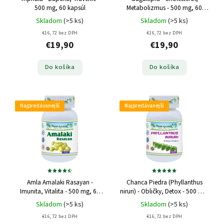
500 mg, 60 kapsúl
Metabolizmus - 500 mg, 60
kapsúl
Skladom
(>5 ks)
Skladom
(>5 ks)
€16,72 bez DPH
€16,72 bez DPH
€19,90
€19,90
Do košíka
Do košíka
Najpredávanejší
Najpredávanejší
Amla Amalaki Rasayan -
Chanca Piedra (Phyllanthus
Imunita, Vitalita - 500 mg, 60
niruri) - Obličky, Detox - 500 mg,
kapsúl
60 kapsúl
Skladom
(>5 ks)
Skladom
(>5 ks)
€16,72 bez DPH
€16,72 bez DPH