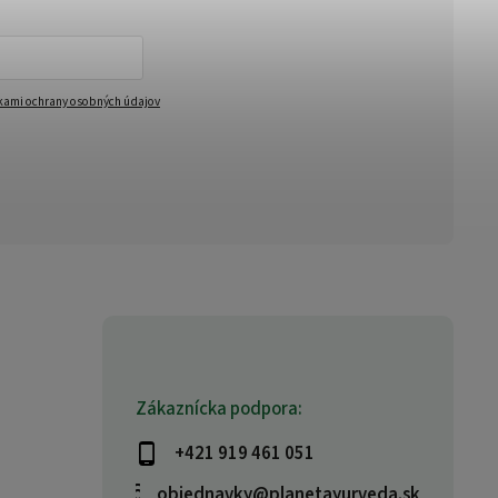
ami ochrany osobných údajov
Zákaznícka podpora:
+421 919 461 051
objednavky@planetayurveda.sk