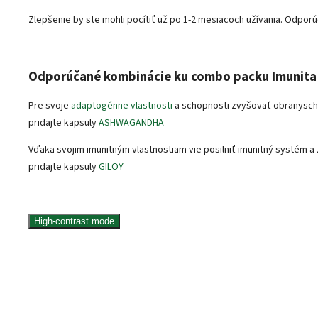
Zlepšenie by ste mohli pocítiť už po 1-2 mesiacoch užívania. Odpo
Odporúčané kombinácie ku combo packu Imunita 
Pre svoje
adaptogénne vlastnosti
a schopnosti zvyšovať obranysc
pridajte kapsuly
ASHWAGANDHA
Vďaka svojim imunitným vlastnostiam vie posilniť imunitný systém a
pridajte kapsuly
GILOY
High-contrast mode