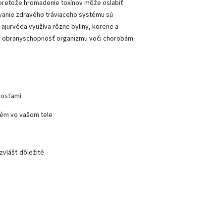
, pretože hromadenie toxínov môže oslabiť
avanie zdravého tráviaceho systému sú
ajurvéda využíva rôzne byliny, korene a
vať obranyschopnosť organizmu voči chorobám.
nosťami
stém vo vašom tele
zvlášť dôležité