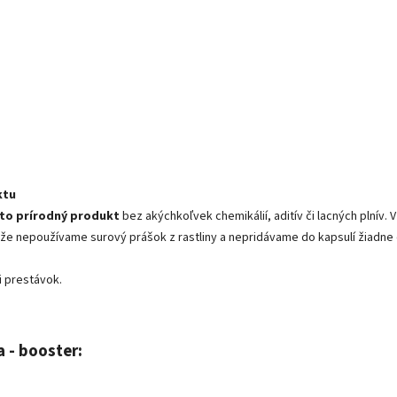
ktu
sto prírodný produkt
bez akýchkoľvek chemikálií, aditív či lacných plnív.
 že nepoužívame surový prášok z rastliny a nepridávame do kapsulí žiadne 
i prestávok.
 - booster: