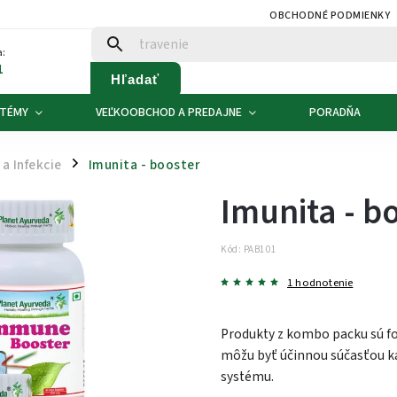
OBCHODNÉ PODMIENKY
:
1
Hľadať
 TÉMY
VEĽKOOBCHOD A PREDAJNE
PORADŇA
a Infekcie
Imunita - booster
/
Imunita - b
Kód:
PAB101
1 hodnotenie
Produkty z kombo packu sú fo
môžu byť účinnou súčasťou ka
systému.