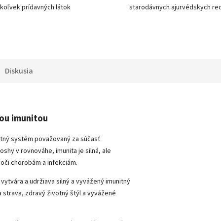
koľvek prídavných látok
starodávnych ajurvédskych re
Diskusia
nou imunitou
itný systém považovaný za súčasť
oshy v rovnováhe, imunita je silná, ale
oči chorobám a infekciám.
 vytvára a udržiava silný a vyvážený imunitný
 strava, zdravý životný štýl a vyvážené