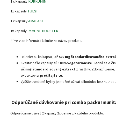
1 x kapsuly
KURKUMÍN
1x kapsuly
TULSI
1 x kapsuly
AMALAKI
1x kapsuly
IMMUNE BOOSTER
*Pre viac informácií kliknite na názov produktu.
Balenie: 60 ks kapsúl, až
500 mg štandardizovaného extra
Kvalita: naše kapsuly sú
100% vegetariánske
. Jedná sa o
či
účinný
štandardizovaný extrakt
z rastliny. Zdôrazňujeme,
extraktov si
prečítajte tu
.
Vyššie uvedené byliny je možné užívať dlhodobo bez nutnost
Odporúčané dávkovanie pri combo packu Imunita
Odporúčame užívať 2 kapsuly 2x denne z každého produktu.