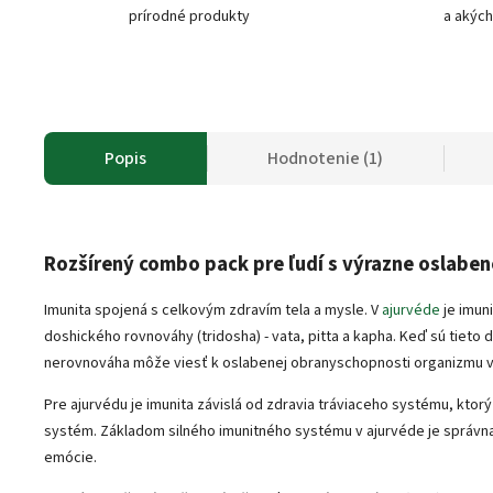
prírodné produkty
a akých
Popis
Hodnotenie (1)
Rozšírený combo pack pre ľudí s výrazne oslabe
Imunita spojená s celkovým zdravím tela a mysle. V
ajurvéde
je imun
doshického rovnováhy (tridosha) - vata, pitta a kapha. Keď sú tieto d
nerovnováha môže viesť k oslabenej obranyschopnosti organizmu v
Pre ajurvédu je imunita závislá od zdravia tráviaceho systému, ktorý
systém. Základom silného imunitného systému v ajurvéde je správna
emócie.