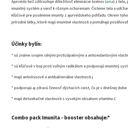
Ajurvéda tiež zdôrazňuje dôležitosť eliminácie toxínov (
ama
) z tela
imunitný systém a viesť k rôznym ochoreniam. Čistenie tela a udrži
kľúčové pre posilnenie imunity z ajurvédskeho pohľadu. Okrem toho 
prírodné látky, ktoré majú imunitné vlastnosti a pomáhajú posilňo
Účinky bylín:
* sú
známe svojimi silnými protizápalovými a antioxidantovými vlast
* sú kľúčové v boji proti voľným radikálom a podporujú imunitný sy
* majú
antivírusové a antibakteriálne vlastnosti j
* podporujú aj zdravú činnosť dýchacích ciest, čo je v dnešnej dobe 
* majú detoxikačné vlastnosti s vysokým obsahom vitamínu C
Combo pack
Imunita - booster
obsahuje:
*