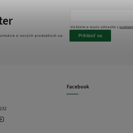
ter
Vložením e-mailu súhlasíte s
podmienk
Prihlásiť sa
nformácie o nových produktoch na
Facebook
 232