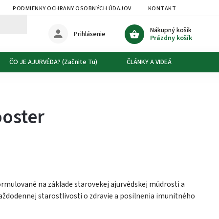
PODMIENKY OCHRANY OSOBNÝCH ÚDAJOV
KONTAKT
DOPRAVA
Nákupný košík
Prihlásenie
Prázdny košík
ČO JE AJURVÉDA? (Začnite Tu)
ČLÁNKY A VIDEÁ
O NÁS
ooster
rmulované na základe starovekej ajurvédskej múdrosti a
ždodennej starostlivosti o zdravie a posilnenia imunitného