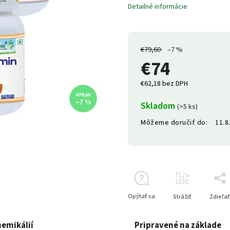
Detailné informácie
€79,60
–7 %
€74
€62,18 bez DPH
€79,60
–7 %
Skladom
(>5 ks)
Môžeme doručiť do:
11.8
Opýtať sa
Strážiť
Zdieľať
hemikálií
Pripravené na základe