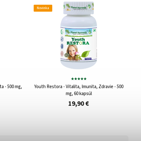
Novinka
No
ta - 500 mg,
Youth Restora - Vitalita, Imunita, Zdravie - 500
mg, 60 kapsúl
19,90 €